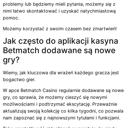
problemy lub będziemy mieli pytania, możemy się z
nimi łatwo skontaktować i uzyskać natychmiastową
pomoc.
Możemy korzystać z swoim czasem bez zmartwień!
Jak często do aplikacji kasyna
Betmatch dodawane są nowe
gry?
Wiemy, jak kluczowa dla wrażeń każdego gracza jest
bogactwo gier.
W apce Betmatch Casino regularnie dodawane są nowe
gry, co sprawia, że możemy cieszyć się nowymi
możliwościami i podtrzymać ekscytację. Przeważnie
aktualizują swoją kolekcję co kilka tygodni, co pozwala
nam zapoznać się z najnowszymi tytułami i funkcjami.