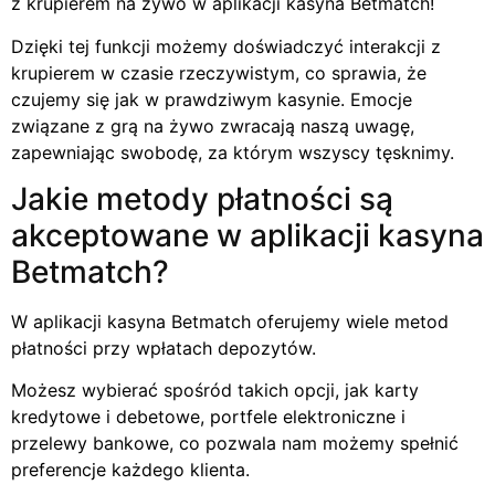
z krupierem na żywo w aplikacji kasyna Betmatch!
Dzięki tej funkcji możemy doświadczyć interakcji z
krupierem w czasie rzeczywistym, co sprawia, że
czujemy się jak w prawdziwym kasynie. Emocje
związane z grą na żywo zwracają naszą uwagę,
zapewniając swobodę, za którym wszyscy tęsknimy.
Jakie metody płatności są
akceptowane w aplikacji kasyna
Betmatch?
W aplikacji kasyna Betmatch oferujemy wiele metod
płatności przy wpłatach depozytów.
Możesz wybierać spośród takich opcji, jak karty
kredytowe i debetowe, portfele elektroniczne i
przelewy bankowe, co pozwala nam możemy spełnić
preferencje każdego klienta.