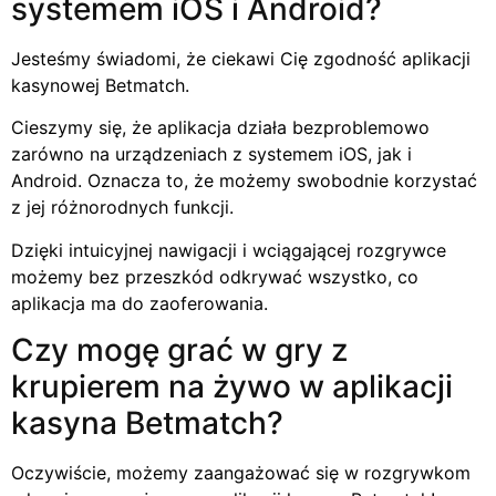
systemem iOS i Android?
Jesteśmy świadomi, że ciekawi Cię zgodność aplikacji
kasynowej Betmatch.
Cieszymy się, że aplikacja działa bezproblemowo
zarówno na urządzeniach z systemem iOS, jak i
Android. Oznacza to, że możemy swobodnie korzystać
z jej różnorodnych funkcji.
Dzięki intuicyjnej nawigacji i wciągającej rozgrywce
możemy bez przeszkód odkrywać wszystko, co
aplikacja ma do zaoferowania.
Czy mogę grać w gry z
krupierem na żywo w aplikacji
kasyna Betmatch?
Oczywiście, możemy zaangażować się w rozgrywkom