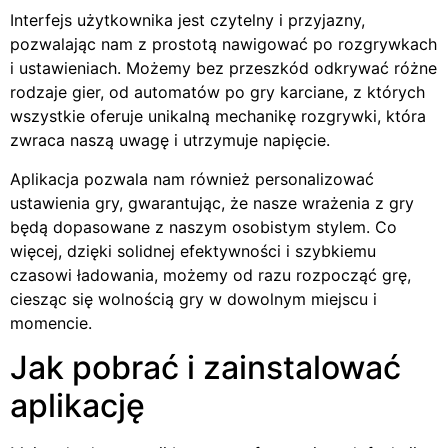
Interfejs użytkownika jest czytelny i przyjazny,
pozwalając nam z prostotą nawigować po rozgrywkach
i ustawieniach. Możemy bez przeszkód odkrywać różne
rodzaje gier, od automatów po gry karciane, z których
wszystkie oferuje unikalną mechanikę rozgrywki, która
zwraca naszą uwagę i utrzymuje napięcie.
Aplikacja pozwala nam również personalizować
ustawienia gry, gwarantując, że nasze wrażenia z gry
będą dopasowane z naszym osobistym stylem. Co
więcej, dzięki solidnej efektywności i szybkiemu
czasowi ładowania, możemy od razu rozpocząć grę,
ciesząc się wolnością gry w dowolnym miejscu i
momencie.
Jak pobrać i zainstalować
aplikację