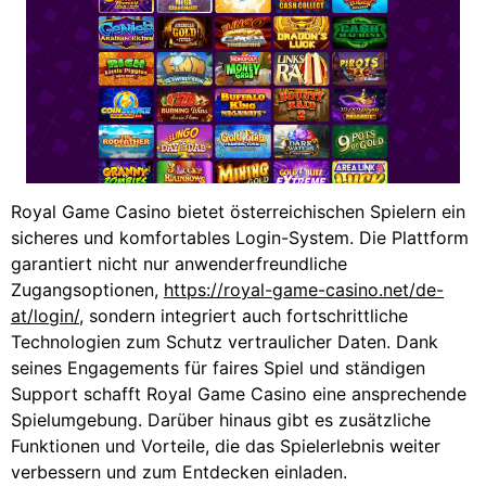
Royal Game Casino bietet österreichischen Spielern ein
sicheres und komfortables Login-System. Die Plattform
garantiert nicht nur anwenderfreundliche
Zugangsoptionen,
https://royal-game-casino.net/de-
at/login/
, sondern integriert auch fortschrittliche
Technologien zum Schutz vertraulicher Daten. Dank
seines Engagements für faires Spiel und ständigen
Support schafft Royal Game Casino eine ansprechende
Spielumgebung. Darüber hinaus gibt es zusätzliche
Funktionen und Vorteile, die das Spielerlebnis weiter
verbessern und zum Entdecken einladen.