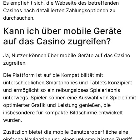
Es empfiehlt sich, die Webseite des betreffenden
Casinos nach detaillierten Zahlungsoptionen zu
durchsuchen.
Kann ich über mobile Geräte
auf das Casino zugreifen?
Ja, Nutzer können über mobile Geräte auf das Casino
zugreifen.
Die Plattform ist auf die Kompatibilität mit
unterschiedlichen Smartphones und Tablets konzipiert
und ermöglicht so ein reibungsloses Spielerlebnis
unterwegs. Spieler können eine Auswahl von Spielen mit
optimierter Grafik und Leistung genießen, die
insbesondere für kompakte Bildschirme entwickelt
wurden.
Zusätzlich bietet die mobile Benutzeroberfläche eine
einfache Navigation und einen unkomplizierten Zugriff