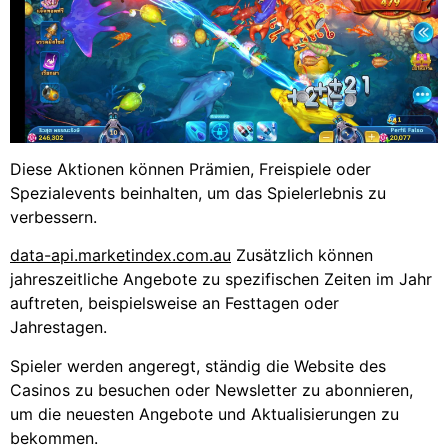
Diese Aktionen können Prämien, Freispiele oder
Spezialevents beinhalten, um das Spielerlebnis zu
verbessern.
data-api.marketindex.com.au
Zusätzlich können
jahreszeitliche Angebote zu spezifischen Zeiten im Jahr
auftreten, beispielsweise an Festtagen oder
Jahrestagen.
Spieler werden angeregt, ständig die Website des
Casinos zu besuchen oder Newsletter zu abonnieren,
um die neuesten Angebote und Aktualisierungen zu
bekommen.