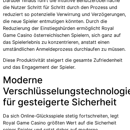
Darüber hinaus führt die intuitive Benutzeroberfläche
die Nutzer Schritt für Schritt durch den Prozess und
reduziert so potenzielle Verwirrung und Verzögerungen,
die neue Spieler entmutigen könnten. Durch die
Reduzierung der Einstiegshürden ermöglicht Royal
Game Casino österreichischen Spielern, sich ganz auf
das Spielerlebnis zu konzentrieren, anstatt einen
umständlichen Anmeldeprozess durchlaufen zu müssen.
Diese Produktivität steigert die gesamte Zufriedenheit
und das Engagement der Spieler.
Moderne
Verschlüsselungstechnologi
für gesteigerte Sicherheit
Da sich Online-Glücksspiele stetig fortschreiten, legt
Royal Game Casino größten Wert auf die Sicherheit
seiner Spieler und setzt daher auf moderne