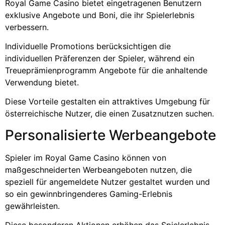
Royal Game Casino bietet eingetragenen Benutzern
exklusive Angebote und Boni, die ihr Spielerlebnis
verbessern.
Individuelle Promotions berücksichtigen die
individuellen Präferenzen der Spieler, während ein
Treueprämienprogramm Angebote für die anhaltende
Verwendung bietet.
Diese Vorteile gestalten ein attraktives Umgebung für
österreichische Nutzer, die einen Zusatznutzen suchen.
Personalisierte Werbeangebote
Spieler im Royal Game Casino können von
maßgeschneiderten Werbeangeboten nutzen, die
speziell für angemeldete Nutzer gestaltet wurden und
so ein gewinnbringenderes Gaming-Erlebnis
gewährleisten.