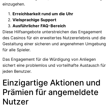
einzugehen.
Erreichbarkeit rund um die Uhr
Vielsprachige Support
Ausführlicher FAQ-Bereich
Diese Hilfsangebote unterstreichen das Engagement
des Casinos für ein erweitertes Nutzererlebnis und die
Gestaltung einer sicheren und angenehmen Umgebung
für alle Spieler.
Das Engagement für die Würdigung von Anliegen
sichert eine problemlos und vorteilhafte Austausch für
jeden Benutzer.
Einzigartige Aktionen und
Prämien für angemeldete
Nutzer