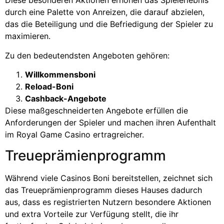
Diese besonderen Aktionen erhöhen das Spielerlebnis
durch eine Palette von Anreizen, die darauf abzielen,
das die Beteiligung und die Befriedigung der Spieler zu
maximieren.
Zu den bedeutendsten Angeboten gehören:
Willkommensboni
Reload-Boni
Cashback-Angebote
Diese maßgeschneiderten Angebote erfüllen die
Anforderungen der Spieler und machen ihren Aufenthalt
im Royal Game Casino ertragreicher.
Treueprämienprogramm
Während viele Casinos Boni bereitstellen, zeichnet sich
das Treueprämienprogramm dieses Hauses dadurch
aus, dass es registrierten Nutzern besondere Aktionen
und extra Vorteile zur Verfügung stellt, die ihr