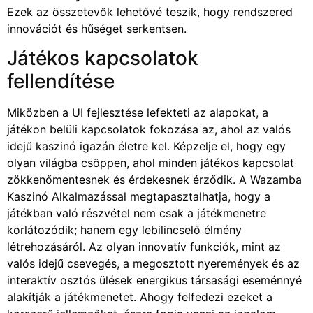
Ezek az összetevők lehetővé teszik, hogy rendszered
innovációt és hűséget serkentsen.
Játékos kapcsolatok
fellendítése
Miközben a UI fejlesztése lefekteti az alapokat, a
játékon belüli kapcsolatok fokozása az, ahol az valós
idejű kaszinó igazán életre kel. Képzelje el, hogy egy
olyan világba csöppen, ahol minden játékos kapcsolat
zökkenőmentesnek és érdekesnek érződik. A Wazamba
Kaszinó Alkalmazással megtapasztalhatja, hogy a
játékban való részvétel nem csak a játékmenetre
korlátozódik; hanem egy lebilincselő élmény
létrehozásáról. Az olyan innovatív funkciók, mint az
valós idejű csevegés, a megosztott nyeremények és az
interaktív osztós ülések energikus társasági eseménnyé
alakítják a játékmenetet. Ahogy felfedezi ezeket a