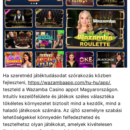
Ha szeretnéd játéktudásodat szórakozás közben
fejleszteni,
https://wazambaapp.com/hu-hu/app/
,
teszteld a Wazamba Casino appot Magyarországon.
Intuitív kezelőfelülete és játékok széles választéka
tökéletes környezetet biztosít mind a kezdők, mind a
haladó játékosok számára. Az újító személyre szabási
lehetőségekkel könnyedén felfedezheted és
tesztelhetsz olyan játékokat, amelyek kivételesen