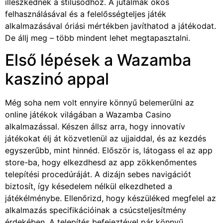
illeszkednek a stílusodhoz. A jutalmak okos
felhasználásával és a felelősségteljes játék
alkalmazásával óriási mértékben javíthatod a játékodat.
De állj meg – több mindent lehet megtapasztalni.
Első lépések a Wazamba
kaszinó appal
Még soha nem volt ennyire könnyű belemerülni az
online játékok világában a Wazamba Casino
alkalmazással. Készen állsz arra, hogy innovatív
játékokat élj át közvetlenül az ujjaiddal, és az kezdés
egyszerűbb, mint hinnéd. Először is, látogass el az app
store-ba, hogy elkezdhesd az app zökkenőmentes
telepítési procedúráját. A dizájn sebes navigációt
biztosít, így késedelem nélkül elkezdheted a
játékélménybe. Ellenőrizd, hogy készüléked megfelel az
alkalmazás specifikációinak a csúcsteljesítmény
érdekében. A telepítés befejeztével pár könnyű