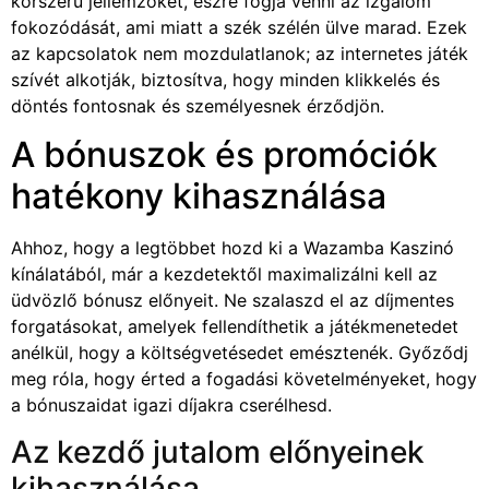
korszerű jellemzőket, észre fogja venni az izgalom
fokozódását, ami miatt a szék szélén ülve marad. Ezek
az kapcsolatok nem mozdulatlanok; az internetes játék
szívét alkotják, biztosítva, hogy minden klikkelés és
döntés fontosnak és személyesnek érződjön.
A bónuszok és promóciók
hatékony kihasználása
Ahhoz, hogy a legtöbbet hozd ki a Wazamba Kaszinó
kínálatából, már a kezdetektől maximalizálni kell az
üdvözlő bónusz előnyeit. Ne szalaszd el az díjmentes
forgatásokat, amelyek fellendíthetik a játékmenetedet
anélkül, hogy a költségvetésedet emésztenék. Győződj
meg róla, hogy érted a fogadási követelményeket, hogy
a bónuszaidat igazi díjakra cserélhesd.
Az kezdő jutalom előnyeinek
kihasználása