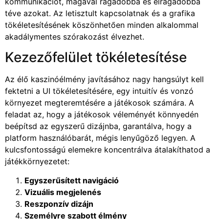
kommunikációt, magával ragadóbbá és elragadóbbá
téve azokat. Az letisztult kapcsolatnak és a grafika
tökéletesítésének köszönhetően minden alkalommal
akadálymentes szórakozást élvezhet.
Kezezőfelület tökéletesítése
Az élő kaszinóélmény javításához nagy hangsúlyt kell
fektetni a UI tökéletesítésére, egy intuitív és vonzó
környezet megteremtésére a játékosok számára. A
feladat az, hogy a játékosok véleményét könnyedén
beépítsd az egyszerű dizájnba, garantálva, hogy a
platform használóbarát, mégis lenyűgöző legyen. A
kulcsfontosságú elemekre koncentrálva átalakíthatod a
játékkörnyezetet:
Egyszerűsített navigáció
Vizuális megjelenés
Reszponzív dizájn
Személyre szabott élmény