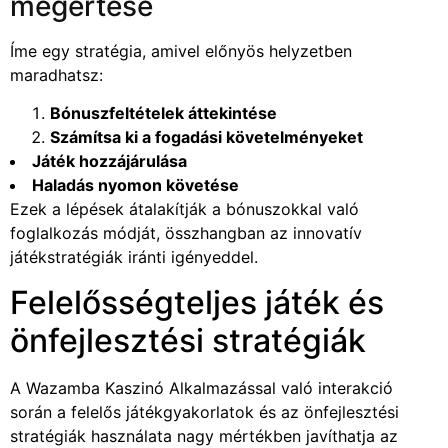
megértése
Íme egy stratégia, amivel előnyös helyzetben
maradhatsz:
Bónuszfeltételek áttekintése
Számítsa ki a fogadási követelményeket
Játék hozzájárulása
Haladás nyomon követése
Ezek a lépések átalakítják a bónuszokkal való
foglalkozás módját, összhangban az innovatív
játékstratégiák iránti igényeddel.
Felelősségteljes játék és
önfejlesztési stratégiák
A Wazamba Kaszinó Alkalmazással való interakció
során a felelős játékgyakorlatok és az önfejlesztési
stratégiák használata nagy mértékben javíthatja az