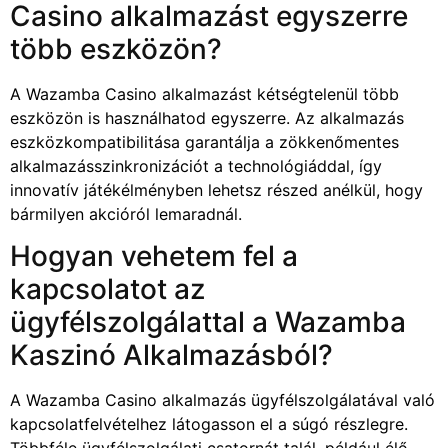
Casino alkalmazást egyszerre
több eszközön?
A Wazamba Casino alkalmazást kétségtelenül több
eszközön is használhatod egyszerre. Az alkalmazás
eszközkompatibilitása garantálja a zökkenőmentes
alkalmazásszinkronizációt a technológiáddal, így
innovatív játékélményben lehetsz részed anélkül, hogy
bármilyen akcióról lemaradnál.
Hogyan vehetem fel a
kapcsolatot az
ügyfélszolgálattal a Wazamba
Kaszinó Alkalmazásból?
A Wazamba Casino alkalmazás ügyfélszolgálatával való
kapcsolatfelvételhez látogasson el a súgó részlegre.