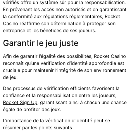
vérifiés offre un système sûr pour la responsabilisation.
En prévenant les accès non autorisés et en garantissant
la conformité aux régulations réglementaires, Rocket
Casino réaffirme son détermination à protéger son
entreprise et les bénéfices de ses joueurs.
Garantir le jeu juste
Afin de garantir l’égalité des possibilités, Rocket Casino
reconnaît qu’une vérification d’identité approfondie est
cruciale pour maintenir l’intégrité de son environnement
de jeu.
Des processus de vérification efficients favorisent la
confiance et la responsabilisation entre les joueurs,
Rocket Sign Up
, garantissant ainsi à chacun une chance
égale de profiter des jeux.
L’importance de la vérification d’identité peut se
résumer par les points suivants :