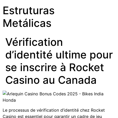
Estruturas
Metálicas
Vérification
d’identité ultime pour
se inscrire à Rocket
Casino au Canada
Le processus de vérification d’identité chez Rocket
Casino est essentiel pour garantir un cadre de jeu