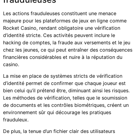
Les actions frauduleuses constituent une menace
majeure pour les plateformes de jeux en ligne comme
Rocket Casino, rendant obligatoire une vérification
d’identité stricte. Ces activités peuvent inclure le
hacking de comptes, la fraude aux versements et le jeu
chez les jeunes, ce qui peut entraîner des conséquences
financières considérables et nuire à la réputation du
casino.
La mise en place de systèmes stricts de vérification
d’identité permet de confirmer que chaque joueur est
bien celui qu’il prétend être, diminuant ainsi les risques.
Les méthodes de vérification, telles que le soumission
de documents et les contrôles biométriques, créent un
environnement sûr qui décourage les pratiques
frauduleux.
De plus, la tenue d’un fichier clair des utilisateurs