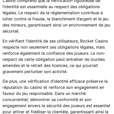
Casino comprend que la vérification rigoureuse de
l’identité est essentielle au respect des obligations
légales. Le respect de la réglementation contribue à
lutter contre la fraude, le blanchiment d’argent et le jeu
des mineurs, garantissant ainsi un environnement de jeu
sécurisé.
En vérifiant l’identité de ses utilisateurs, Rocket Casino
respecte non seulement ses obligations légales, mais
renforce également la confiance des joueurs. Le non-
respect de cette obligation peut entraîner de lourdes
amendes et le retrait des licences, ce qui pourrait
gravement perturber son activité.
De plus, une vérification d’identité efficace préserve la
réputation du casino et renforce son engagement en
faveur du jeu responsable. Dans un marché
concurrentiel, démontrer sa conformité et son
engagement envers la sécurité des joueurs est essentiel
pour attirer et fidéliser la clientèle, garantissant ainsi le