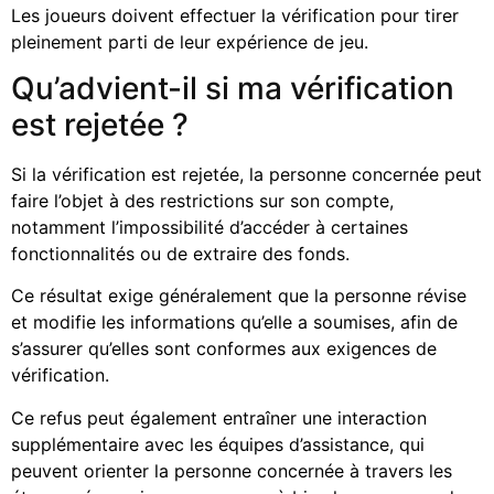
Les joueurs doivent effectuer la vérification pour tirer
pleinement parti de leur expérience de jeu.
Qu’advient-il si ma vérification
est rejetée ?
Si la vérification est rejetée, la personne concernée peut
faire l’objet à des restrictions sur son compte,
notamment l’impossibilité d’accéder à certaines
fonctionnalités ou de extraire des fonds.
Ce résultat exige généralement que la personne révise
et modifie les informations qu’elle a soumises, afin de
s’assurer qu’elles sont conformes aux exigences de
vérification.
Ce refus peut également entraîner une interaction
supplémentaire avec les équipes d’assistance, qui
peuvent orienter la personne concernée à travers les