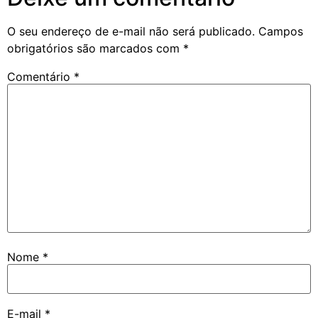
O seu endereço de e-mail não será publicado.
Campos
obrigatórios são marcados com
*
Comentário
*
Nome
*
E-mail
*