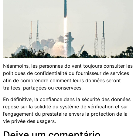
Néanmoins, les personnes doivent toujours consulter les
politiques de confidentialité du fournisseur de services
afin de comprendre comment leurs données seront
traitées, partagées ou conservées.
En définitive, la confiance dans la sécurité des données
repose sur la solidité du système de vérification et sur
l’engagement du prestataire envers la protection de la
vie privée des usagers.
Deixe um comentário