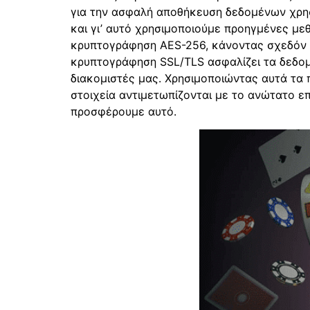
για την ασφαλή αποθήκευση δεδομένων χρησ
και γι’ αυτό χρησιμοποιούμε προηγμένες μ
κρυπτογράφηση AES-256, κάνοντας σχεδόν α
κρυπτογράφηση SSL/TLS ασφαλίζει τα δεδο
διακομιστές μας. Χρησιμοποιώντας αυτά τα
στοιχεία αντιμετωπίζονται με το ανώτατο ε
προσφέρουμε αυτό.