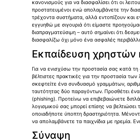
κανονισμούς για να διασφαλίσει ότι οι λει
προστατευμένοι ενώ απολαμβάνετε την διασ
τρέχοντα συστήματα, αλλά εντοπίζουν και ε
εγγυηθώ με σιγουριά ότι είμαστε προηγούμα
διαπραγματεύσιμη – αυτό σημαίνει ότι δεσμ
διασφαλίζω όχι μόνο ένα ασφαλές περιβάλλο
Εκπαίδευση χρηστών κ
Για να ενισχύσω την προστασία σας κατά τη
βέλτιστες πρακτικές για την προστασία τω
σκεφτείτε ένα συνδυασμό γραμμάτων, αριθμώ
ταυτότητας δύο παραγόντων. Προσθέτει ένα 
(phishing). Προτείνω να επιβεβαιώνετε διπλ
λογισμικού σας μπορεί επίσης να βελτιώσει 
οποιαδήποτε ύποπτη δραστηριότητα. Μένοντα
να απολαμβάνετε τα παιχνίδια με ηρεμία. Εν
Σύναψη