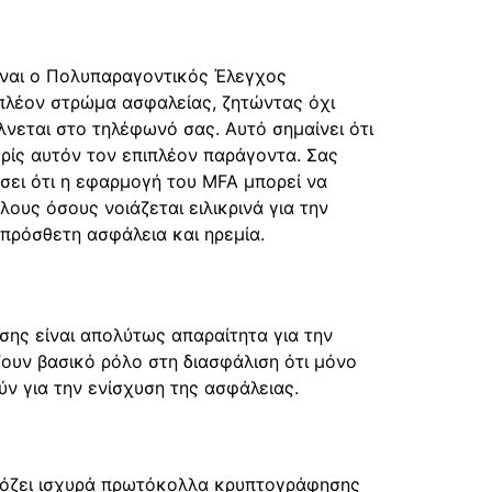
ίναι ο Πολυπαραγοντικός Έλεγχος
ιπλέον στρώμα ασφαλείας, ζητώντας όχι
νεται στο τηλέφωνό σας. Αυτό σημαίνει ότι
ρίς αυτόν τον επιπλέον παράγοντα. Σας
σει ότι η εφαρμογή του MFA μπορεί να
ους όσους νοιάζεται ειλικρινά για την
 πρόσθετη ασφάλεια και ηρεμία.
ης είναι απολύτως απαραίτητα για την
ουν βασικό ρόλο στη διασφάλιση ότι μόνο
 για την ενίσχυση της ασφάλειας.
ρμόζει ισχυρά πρωτόκολλα κρυπτογράφησης