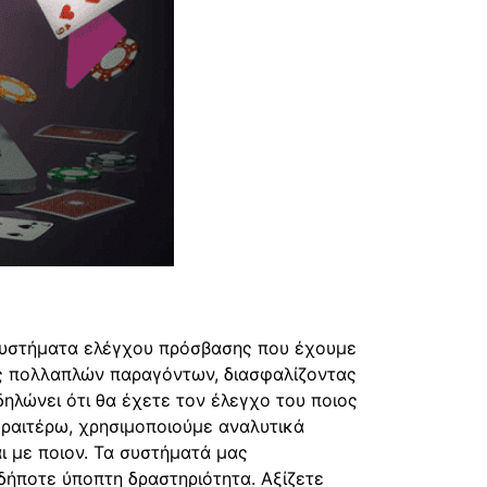
 συστήματα ελέγχου πρόσβασης που έχουμε
ας πολλαπλών παραγόντων, διασφαλίζοντας
ηλώνει ότι θα έχετε τον έλεγχο του ποιος
εραιτέρω, χρησιμοποιούμε αναλυτικά
ι με ποιον. Τα συστήματά μας
ήποτε ύποπτη δραστηριότητα. Αξίζετε