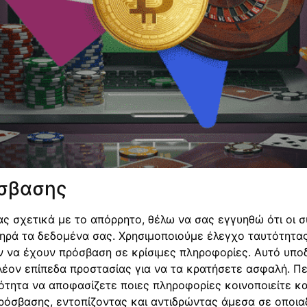
όσβασης
ας σχετικά με το απόρρητο, θέλω να σας εγγυηθώ ότι οι
τηρά τα δεδομένα σας. Χρησιμοποιούμε έλεγχο ταυτότητ
 να έχουν πρόσβαση σε κρίσιμες πληροφορίες. Αυτό υποδ
λέον επίπεδα προστασίας για να τα κρατήσετε ασφαλή. Π
ότητα να αποφασίζετε ποιες πληροφορίες κοινοποιείτε κα
όσβασης, εντοπίζοντας και αντιδρώντας άμεσα σε οποιαδ