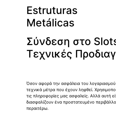
Estruturas
Metálicas
Σύνδεση στο Slo
Τεχνικές Προδια
Όσον αφορά την ασφάλεια του λογαριασμού 
τεχνικά μέτρα που έχουν ληφθεί. Χρησιμοπ
τις πληροφορίες μας ασφαλείς. Αλλά αυτή ε
διασφαλίζουν ένα προστατευμένο περιβάλλον 
περαιτέρω.