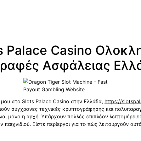
ts Palace Casino Ολοκ
γραφές Ασφάλειας Ελλ
μου στο Slots Palace Casino στην Ελλάδα,
https://slotspa
οιούν σύγχρονες τεχνικές κρυπτογράφησης και πολυπαραγ
ίναι μόνο η αρχή. Υπάρχουν πολλές επιπλέον λεπτομέρειε
παιχνιδιού. Είστε περίεργοι για το πώς λειτουργούν αυτά