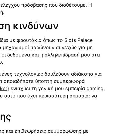
 ελέγχου πρόσβασης που διαθέτουμε. Η
ή.
ση κινδύνων
δια με φρουτάκια όπως το Slots Palace
α μηχανισμοί σαρώνουν συνεχώς για μη
 οι δεδομένα και η αλληλεπίδρασή μου στα
υ.
γμένες τεχνολογίες δουλεύουν αδιάκοπα για
τι οποιαδήποτε ύποπτη συμπεριφορά
ker)
ενισχύει τη γενική μου εμπειρία gaming,
ε αυτό που έχει περισσότερη σημασία: να
σης
ιας και επιθεωρήσεις συμμόρφωσης με