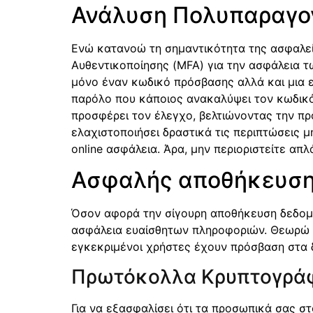
Ανάλυση Πολυπαραγον
Ενώ κατανοώ τη σημαντικότητα της ασφαλεί
Αυθεντικοποίησης (MFA) για την ασφάλεια τ
μόνο έναν κωδικό πρόσβασης αλλά και μια ε
παρόλο που κάποιος ανακαλύψει τον κωδικό 
προσφέρει τον έλεγχο, βελτιώνοντας την π
ελαχιστοποιήσει δραστικά τις περιπτώσεις μ
online ασφάλεια. Άρα, μην περιοριστείτε απ
Ασφαλής αποθήκευση
Όσον αφορά την σίγουρη αποθήκευση δεδομέ
ασφάλεια ευαίσθητων πληροφοριών. Θεωρώ επ
εγκεκριμένοι χρήστες έχουν πρόσβαση στα 
Πρωτόκολλα Κρυπτογράφ
Για να εξασφαλίσει ότι τα προσωπικά σας σ