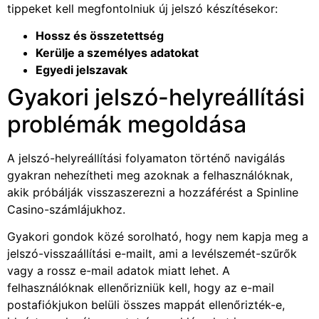
tippeket kell megfontolniuk új jelszó készítésekor:
Hossz és összetettség
Kerülje a személyes adatokat
Egyedi jelszavak
Gyakori jelszó-helyreállítási
problémák megoldása
A jelszó-helyreállítási folyamaton történő navigálás
gyakran nehezítheti meg azoknak a felhasználóknak,
akik próbálják visszaszerezni a hozzáférést a Spinline
Casino-számlájukhoz.
Gyakori gondok közé sorolható, hogy nem kapja meg a
jelszó-visszaállítási e-mailt, ami a levélszemét-szűrők
vagy a rossz e-mail adatok miatt lehet. A
felhasználóknak ellenőrizniük kell, hogy az e-mail
postafiókjukon belüli összes mappát ellenőrizték-e,