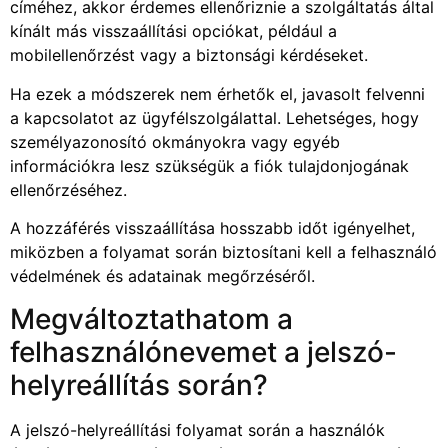
címéhez, akkor érdemes ellenőriznie a szolgáltatás által
kínált más visszaállítási opciókat, például a
mobilellenőrzést vagy a biztonsági kérdéseket.
Ha ezek a módszerek nem érhetők el, javasolt felvenni
a kapcsolatot az ügyfélszolgálattal. Lehetséges, hogy
személyazonosító okmányokra vagy egyéb
információkra lesz szükségük a fiók tulajdonjogának
ellenőrzéséhez.
A hozzáférés visszaállítása hosszabb időt igényelhet,
miközben a folyamat során biztosítani kell a felhasználó
védelmének és adatainak megőrzéséről.
Megváltoztathatom a
felhasználónevemet a jelszó-
helyreállítás során?
A jelszó-helyreállítási folyamat során a használók