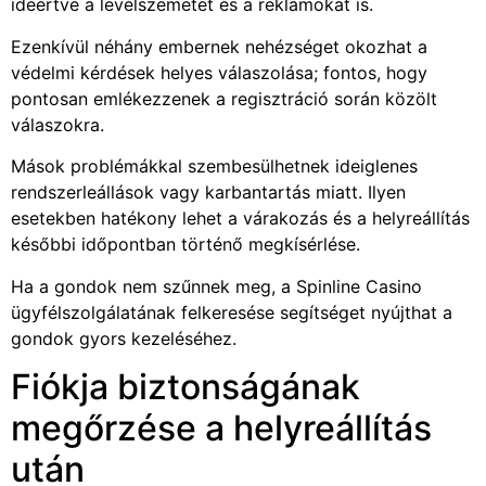
ideértve a levélszemetet és a reklámokat is.
Ezenkívül néhány embernek nehézséget okozhat a
védelmi kérdések helyes válaszolása; fontos, hogy
pontosan emlékezzenek a regisztráció során közölt
válaszokra.
Mások problémákkal szembesülhetnek ideiglenes
rendszerleállások vagy karbantartás miatt. Ilyen
esetekben hatékony lehet a várakozás és a helyreállítás
későbbi időpontban történő megkísérlése.
Ha a gondok nem szűnnek meg, a Spinline Casino
ügyfélszolgálatának felkeresése segítséget nyújthat a
gondok gyors kezeléséhez.
Fiókja biztonságának
megőrzése a helyreállítás
után