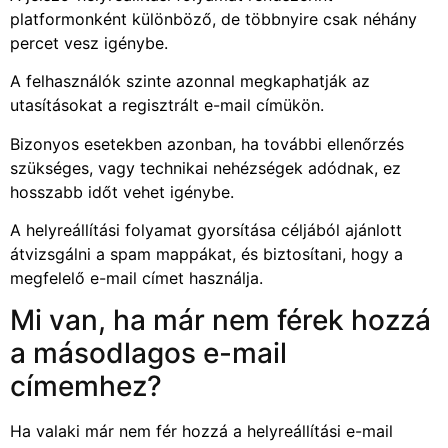
platformonként különböző, de többnyire csak néhány
percet vesz igénybe.
A felhasználók szinte azonnal megkaphatják az
utasításokat a regisztrált e-mail címükön.
Bizonyos esetekben azonban, ha további ellenőrzés
szükséges, vagy technikai nehézségek adódnak, ez
hosszabb időt vehet igénybe.
A helyreállítási folyamat gyorsítása céljából ajánlott
átvizsgálni a spam mappákat, és biztosítani, hogy a
megfelelő e-mail címet használja.
Mi van, ha már nem férek hozzá
a másodlagos e-mail
címemhez?
Ha valaki már nem fér hozzá a helyreállítási e-mail