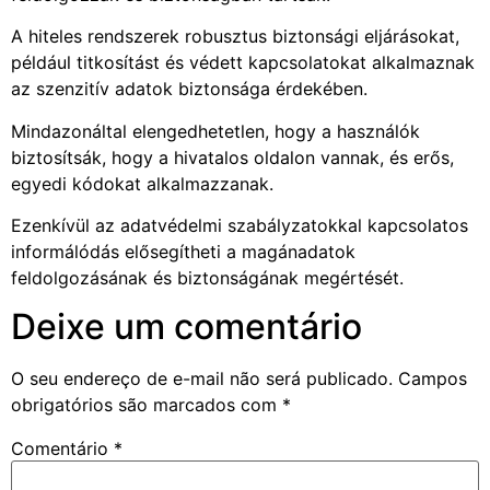
A hiteles rendszerek robusztus biztonsági eljárásokat,
például titkosítást és védett kapcsolatokat alkalmaznak
az szenzitív adatok biztonsága érdekében.
Mindazonáltal elengedhetetlen, hogy a használók
biztosítsák, hogy a hivatalos oldalon vannak, és erős,
egyedi kódokat alkalmazzanak.
Ezenkívül az adatvédelmi szabályzatokkal kapcsolatos
informálódás elősegítheti a magánadatok
feldolgozásának és biztonságának megértését.
Deixe um comentário
O seu endereço de e-mail não será publicado.
Campos
obrigatórios são marcados com
*
Comentário
*