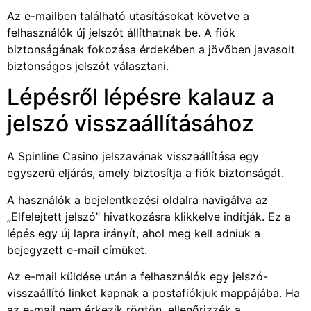
Az e-mailben található utasításokat követve a
felhasználók új jelszót állíthatnak be. A fiók
biztonságának fokozása érdekében a jövőben javasolt
biztonságos jelszót választani.
Lépésről lépésre kalauz a
jelszó visszaállításához
A Spinline Casino jelszavának visszaállítása egy
egyszerű eljárás, amely biztosítja a fiók biztonságát.
A használók a bejelentkezési oldalra navigálva az
„Elfelejtett jelszó” hivatkozásra klikkelve indítják. Ez a
lépés egy új lapra irányít, ahol meg kell adniuk a
bejegyzett e-mail címüket.
Az e-mail küldése után a felhasználók egy jelszó-
visszaállító linket kapnak a postafiókjuk mappájába. Ha
az e-mail nem érkezik rögtön, ellenőrizzék a