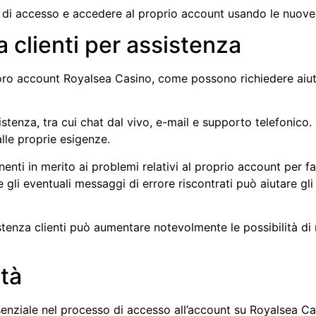
na di accesso e accedere al proprio account usando le nuove 
a clienti per assistenza
loro account Royalsea Casino, come possono richiedere aiut
stenza, tra cui chat dal vivo, e-mail e supporto telefonico. G
alle proprie esigenze.
inenti in merito ai problemi relativi al proprio account per fa
 e gli eventuali messaggi di errore riscontrati può aiutare g
enza clienti può aumentare notevolmente le possibilità di ri
ità
ssenziale nel processo di accesso all’account su Royalsea Ca