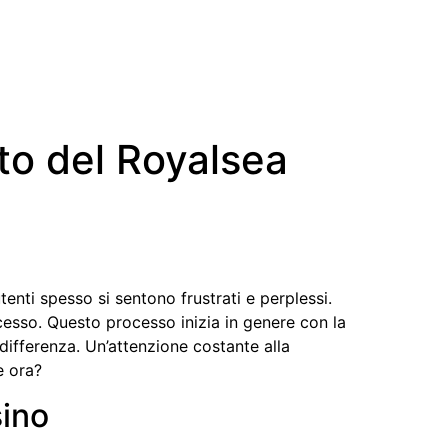
ato del Royalsea
 utenti spesso si sentono frustrati e perplessi.
cesso. Questo processo inizia in genere con la
differenza. Un’attenzione costante alla
e ora?
sino