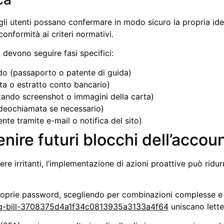
 gli utenti possano confermare in modo sicuro la propria i
conformità ai criteri normativi.
i devono seguire fasi specifici:
do (passaporto o patente di guida)
tta o estratto conto bancario)
zando screenshot o immagini della carta)
videochiamata se necessario)
nte tramite e-mail o notifica del sito)
ire futuri blocchi dell’accou
e irritanti, l’implementazione di azioni proattive può ridur
proprie password, scegliendo per combinazioni complesse e
ng-bill-3708375d4a1f34c0813935a3133a4f64
uniscano lette