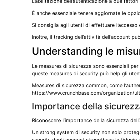
L’abilitazione dell’autenticazione a due fattor
È anche essenziale tenere aggiornate le opzio
Si consiglia agli utenti di effettuare l’accesso
Inoltre, il tracking dell’attività dell’account 
Understanding le misur
Le measures di sicurezza sono essenziali per 
queste measures di security può help gli utenti
Measures di sicurezza common, come l’authen
https://www.crunchbase.com/organization/ult
Importance della sicurezz
Riconoscere l’importance della sicurezza dell
Un strong system di security non solo protegge
security degli account strengthens la fiducia