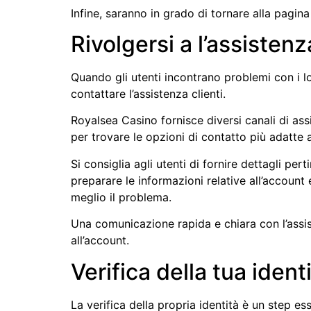
Infine, saranno in grado di tornare alla pagi
Rivolgersi a l’assistenz
Quando gli utenti incontrano problemi con i 
contattare l’assistenza clienti.
Royalsea Casino fornisce diversi canali di assi
per trovare le opzioni di contatto più adatte 
Si consiglia agli utenti di fornire dettagli pert
preparare le informazioni relative all’account
meglio il problema.
Una comunicazione rapida e chiara con l’assist
all’account.
Verifica della tua ident
La verifica della propria identità è un step e