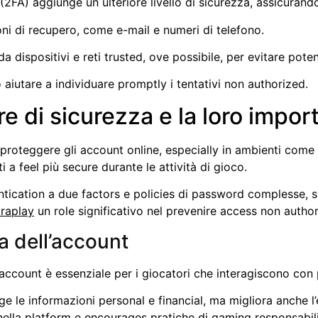
i (2FA) aggiunge un ulteriore livello di sicurezza, assicurand
ni di recupero, come e-mail e numeri di telefono.
 da dispositivi e reti trusted, ove possibile, per evitare pot
può aiutare a individuare promptly i tentativi non authorized.
e di sicurezza e la loro impor
proteggere gli account online, especially in ambienti come 
 a feel più secure durante le attività di gioco.
tication a due factors e policies di password complesse, 
raplay
un role significativo nel prevenire access non author
a dell’account
’account è essenziale per i giocatori che interagiscono co
 le informazioni personal e financial, ma migliora anche l’
 nella platform e encourages pratiche di gaming responsabili