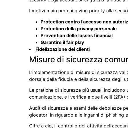
I motivi main per cui giving priority alla secur
Protection contro l’accesso non autori
Protection della privacy personale
Prevention delle losses financial
Garantire il fair play
Fidelizzazione dei clienti
Misure di sicurezza comun
L’implementazione di misure di sicurezza vali
dorsale della fiducia e della sicurezza degli ut
Le pratiche di sicurezza più usuali includono u
comunicazione, e l’verifica a due livelli (2FA)
Audit di sicurezza e esami delle debolezze pe
giocatori in riguardo alle inganni di phishing 
Oltre a ciò, il controllo dell’attività dell’acc