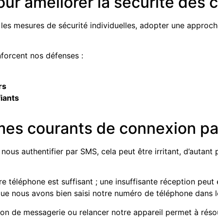
our améliorer la sécurité des
les mesures de sécurité individuelles, adopter une approch
forcent nos défenses :
rs
iants
mes courants de connexion p
s authentifier par SMS, cela peut être irritant, d’autant 
re téléphone est suffisant ; une insuffisante réception peu
 que nous avons bien saisi notre numéro de téléphone dans 
tion de messagerie ou relancer notre appareil permet à rés