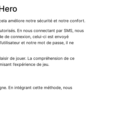
 Hero
la améliore notre sécurité et notre confort.
 autorisés. En nous connectant par SMS, nous
e de connexion, celui-ci est envoyé
tilisateur et notre mot de passe, il ne
aisir de jouer. La compréhension de ce
isant l’expérience de jeu.
igne. En intégrant cette méthode, nous