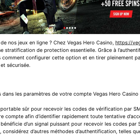
ité de nos jeux en ligne ? Chez Vegas Hero Casino,
https://ve
 stratification de protection essentielle. Grâce à l’authent
s comment configurer cette option et en tirer pleinement 
 et sécurisée.
urs dans les paramètres de votre compte Vegas Hero Casino 
 portable sûr pour recevoir les codes de vérification par S
tre compte afin d’identifier rapidement toute tentative d’acc
bénéficie d’un signal puissant pour recevoir les codes pa
considérez d’autres méthodes d’authentification, telles que