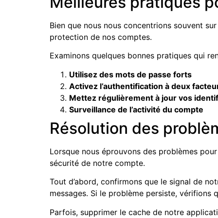
Meilleures pratiques p
Bien que nous nous concentrions souvent sur 
protection de nos comptes.
Examinons quelques bonnes pratiques qui ren
Utilisez des mots de passe forts
Activez l’authentification à deux facteu
Mettez régulièrement à jour vos identif
Surveillance de l’activité du compte
Résolution des problè
Lorsque nous éprouvons des problèmes pour nou
sécurité de notre compte.
Tout d’abord, confirmons que le signal de not
messages. Si le problème persiste, vérifions
Parfois, supprimer le cache de notre applica