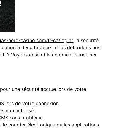
gas-hero-casino.com/fr-ca/login/
, la sécurité
ification à deux facteurs, nous défendons nos
parti ? Voyons ensemble comment bénéficier
pour une sécurité accrue lors de votre
MS lors de votre connexion.
ès non autorisé.
r SMS sans problème.
 le courrier électronique ou les applications