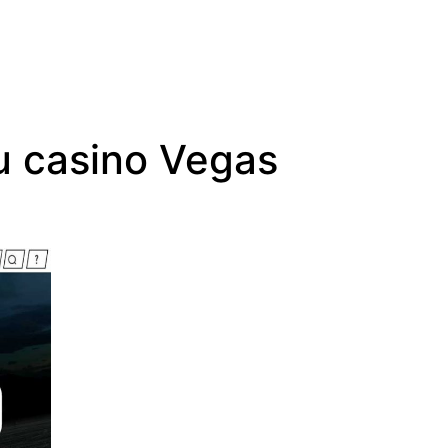
u casino Vegas