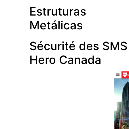
Estruturas
Metálicas
Sécurité des SMS
Hero Canada