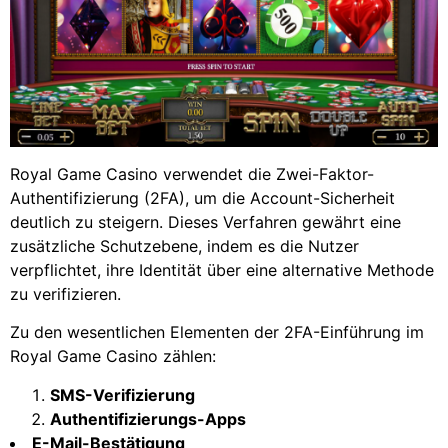
Royal Game Casino verwendet die Zwei-Faktor-
Authentifizierung (2FA), um die Account-Sicherheit
deutlich zu steigern. Dieses Verfahren gewährt eine
zusätzliche Schutzebene, indem es die Nutzer
verpflichtet, ihre Identität über eine alternative Methode
zu verifizieren.
Zu den wesentlichen Elementen der 2FA-Einführung im
Royal Game Casino zählen:
SMS-Verifizierung
Authentifizierungs-Apps
E-Mail-Bestätigung