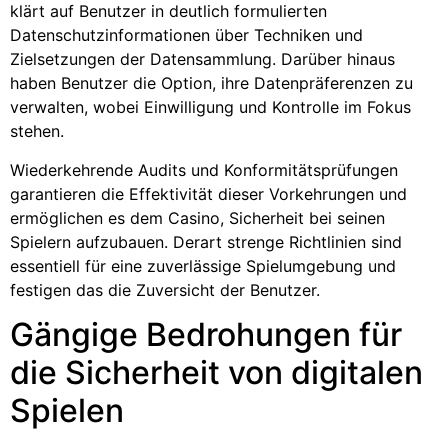
klärt auf Benutzer in deutlich formulierten
Datenschutzinformationen über Techniken und
Zielsetzungen der Datensammlung. Darüber hinaus
haben Benutzer die Option, ihre Datenpräferenzen zu
verwalten, wobei Einwilligung und Kontrolle im Fokus
stehen.
Wiederkehrende Audits und Konformitätsprüfungen
garantieren die Effektivität dieser Vorkehrungen und
ermöglichen es dem Casino, Sicherheit bei seinen
Spielern aufzubauen. Derart strenge Richtlinien sind
essentiell für eine zuverlässige Spielumgebung und
festigen das die Zuversicht der Benutzer.
Gängige Bedrohungen für
die Sicherheit von digitalen
Spielen