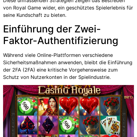
Diese umfassenden Strategien zeigen das Bestreben
von Royal Game wider, ein geschütztes Spielerlebnis für
seine Kundschaft zu bieten.
Einführung der Zwei-
Faktor-Authentifizierung
Während viele Online-Plattformen verschiedene
Sicherheitsmaßnahmen anwenden, bleibt die Einführung
der 2FA (2FA) eine kritische Vorgehensweise zum
Schutz von Nutzerkonten in der Spielindustrie.