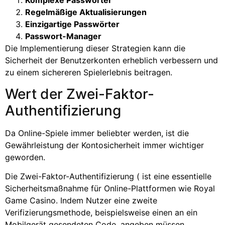
Komplexe Passwörter
Regelmäßige Aktualisierungen
Einzigartige Passwörter
Passwort-Manager
Die Implementierung dieser Strategien kann die
Sicherheit der Benutzerkonten erheblich verbessern und
zu einem sichereren Spielerlebnis beitragen.
Wert der Zwei-Faktor-
Authentifizierung
Da Online-Spiele immer beliebter werden, ist die
Gewährleistung der Kontosicherheit immer wichtiger
geworden.
Die Zwei-Faktor-Authentifizierung ( ist eine essentielle
Sicherheitsmaßnahme für Online-Plattformen wie Royal
Game Casino. Indem Nutzer eine zweite
Verifizierungsmethode, beispielsweise einen an ein
Mobilgerät gesendeten Code, angeben müssen,