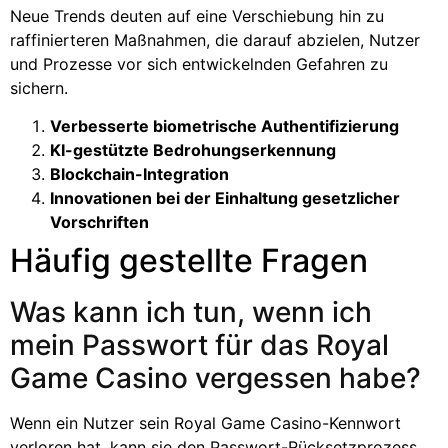
Neue Trends deuten auf eine Verschiebung hin zu
raffinierteren Maßnahmen, die darauf abzielen, Nutzer
und Prozesse vor sich entwickelnden Gefahren zu
sichern.
Verbesserte biometrische Authentifizierung
KI-gestützte Bedrohungserkennung
Blockchain-Integration
Innovationen bei der Einhaltung gesetzlicher
Vorschriften
Häufig gestellte Fragen
Was kann ich tun, wenn ich
mein Passwort für das Royal
Game Casino vergessen habe?
Wenn ein Nutzer sein Royal Game Casino-Kennwort
verloren hat, kann sie den Passwort-Rücksetzprozess