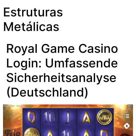
Estruturas
Metálicas
Royal Game Casino
Login: Umfassende
Sicherheitsanalyse
(Deutschland)