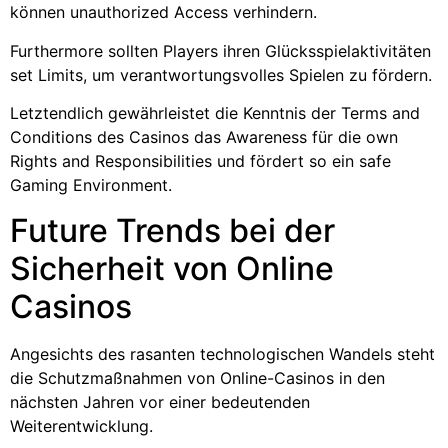
können unauthorized Access verhindern.
Furthermore sollten Players ihren Glücksspielaktivitäten
set Limits, um verantwortungsvolles Spielen zu fördern.
Letztendlich gewährleistet die Kenntnis der Terms and
Conditions des Casinos das Awareness für die own
Rights and Responsibilities und fördert so ein safe
Gaming Environment.
Future Trends bei der
Sicherheit von Online
Casinos
Angesichts des rasanten technologischen Wandels steht
die Schutzmaßnahmen von Online-Casinos in den
nächsten Jahren vor einer bedeutenden
Weiterentwicklung.