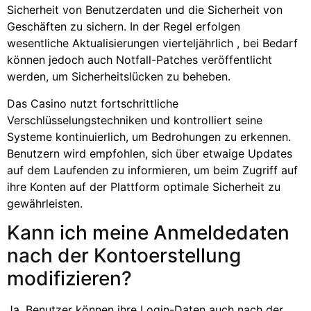
Sicherheit von Benutzerdaten und die Sicherheit von
Geschäften zu sichern. In der Regel erfolgen
wesentliche Aktualisierungen vierteljährlich , bei Bedarf
können jedoch auch Notfall-Patches veröffentlicht
werden, um Sicherheitslücken zu beheben.
Das Casino nutzt fortschrittliche
Verschlüsselungstechniken und kontrolliert seine
Systeme kontinuierlich, um Bedrohungen zu erkennen.
Benutzern wird empfohlen, sich über etwaige Updates
auf dem Laufenden zu informieren, um beim Zugriff auf
ihre Konten auf der Plattform optimale Sicherheit zu
gewährleisten.
Kann ich meine Anmeldedaten
nach der Kontoerstellung
modifizieren?
Ja, Benutzer können ihre Login-Daten auch nach der