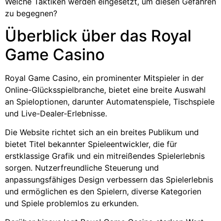
Welche Taktiken werden eingesetzt, um diesen Gefahren
zu begegnen?
Überblick über das Royal
Game Casino
Royal Game Casino, ein prominenter Mitspieler in der
Online-Glücksspielbranche, bietet eine breite Auswahl
an Spieloptionen, darunter Automatenspiele, Tischspiele
und Live-Dealer-Erlebnisse.
Die Website richtet sich an ein breites Publikum und
bietet Titel bekannter Spieleentwickler, die für
erstklassige Grafik und ein mitreißendes Spielerlebnis
sorgen. Nutzerfreundliche Steuerung und
anpassungsfähiges Design verbessern das Spielerlebnis
und ermöglichen es den Spielern, diverse Kategorien
und Spiele problemlos zu erkunden.