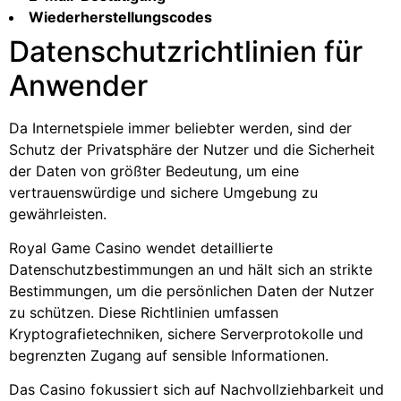
Wiederherstellungscodes
Datenschutzrichtlinien für
Anwender
Da Internetspiele immer beliebter werden, sind der
Schutz der Privatsphäre der Nutzer und die Sicherheit
der Daten von größter Bedeutung, um eine
vertrauenswürdige und sichere Umgebung zu
gewährleisten.
Royal Game Casino wendet detaillierte
Datenschutzbestimmungen an und hält sich an strikte
Bestimmungen, um die persönlichen Daten der Nutzer
zu schützen. Diese Richtlinien umfassen
Kryptografietechniken, sichere Serverprotokolle und
begrenzten Zugang auf sensible Informationen.
Das Casino fokussiert sich auf Nachvollziehbarkeit und