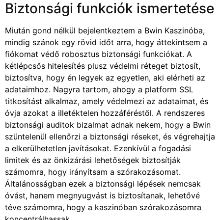
Biztonsági funkciók ismertetése
Miután gond nélkül bejelentkeztem a Bwin Kaszinóba,
mindig szánok egy rövid időt arra, hogy áttekintsem a
fiókomat védő robosztus biztonsági funkciókat. A
kétlépcsős hitelesítés plusz védelmi réteget biztosít,
biztosítva, hogy én legyek az egyetlen, aki elérheti az
adataimhoz. Nagyra tartom, ahogy a platform SSL
titkosítást alkalmaz, amely védelmezi az adataimat, és
óvja azokat a illetéktelen hozzáféréstől. A rendszeres
biztonsági auditok bizalmat adnak nekem, hogy a Bwin
szüntelenül ellenőrzi a biztonsági réseket, és végrehajtja
a elkerülhetetlen javításokat. Ezenkívül a fogadási
limitek és az önkizárási lehetőségek biztosítják
számomra, hogy irányítsam a szórakozásomat.
Általánosságban ezek a biztonsági lépések nemcsak
óvást, hanem megnyugvást is biztosítanak, lehetővé
téve számomra, hogy a kaszinóban szórakozásomra
koncentrálhassak.