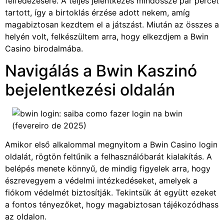
felfedezésére. A teljes jelentkezés mindössze pár percet
tartott, így a birtoklás érzése adott nekem, amíg
magabiztosan kezdtem el a játszást. Miután az összes a
helyén volt, felkészültem arra, hogy elkezdjem a Bwin
Casino birodalmába.
Navigálás a Bwin Kaszinó
bejelentkezési oldalán
Amikor első alkalommal megnyitom a Bwin Casino login
oldalát, rögtön feltűnik a felhasználóbarát kialakítás. A
belépés menete könnyű, de mindig figyelek arra, hogy
észrevegyem a védelmi intézkedéseket, amelyek a
fiókom védelmét biztosítják. Tekintsük át együtt ezeket
a fontos tényezőket, hogy magabiztosan tájékozódhass
az oldalon.