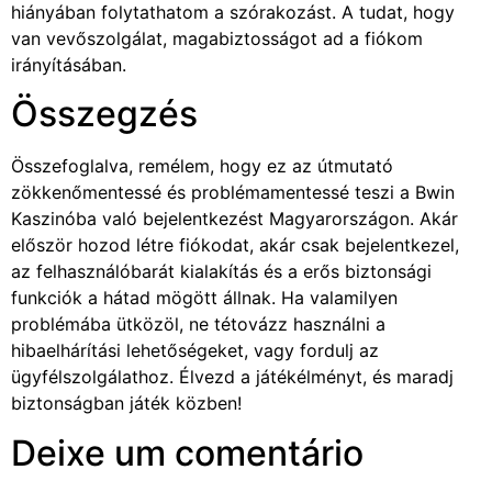
hiányában folytathatom a szórakozást. A tudat, hogy
van vevőszolgálat, magabiztosságot ad a fiókom
irányításában.
Összegzés
Összefoglalva, remélem, hogy ez az útmutató
zökkenőmentessé és problémamentessé teszi a Bwin
Kaszinóba való bejelentkezést Magyarországon. Akár
először hozod létre fiókodat, akár csak bejelentkezel,
az felhasználóbarát kialakítás és a erős biztonsági
funkciók a hátad mögött állnak. Ha valamilyen
problémába ütközöl, ne tétovázz használni a
hibaelhárítási lehetőségeket, vagy fordulj az
ügyfélszolgálathoz. Élvezd a játékélményt, és maradj
biztonságban játék közben!
Deixe um comentário