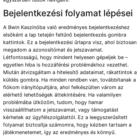
Bejelentkezési folyamat lépései
A Bwin Kaszinóba való eredményes bejelentkezéshez
elsőként a lap tetején feltűnő bejelentkezés gombra
kattintok. Ez a bejelentkezési űrlapra visz, ahol biztosan
megadom a azonosítómat és jelszavamat.
Létfontosságú, hogy mindent helyesen gépeljek be –
egyetlen hiba is hozzáférési problémákhoz vezethet.
Miután átvizsgáltam a hitelesítő adataimat, rákattintok a
küldés gombra. Ha minden rendben van, továbbítanak a
fiókom irányítópultjára, ahol felkészülten várom az
elérhető lehetőségek áttekintésére. Ha valamilyen
problémába ütközöm, tudom, hogy hamar
visszaállíthatom a jelszavamat, vagy támogatást
kérhetek az ügyfélszolgálattól. Ez a leegyszerűsített
folyamat biztosítja számomra, hogy kézben tartsam a
játékmenetemet, így az eredményes és könnyű.