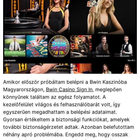
Amikor először próbáltam belépni a Bwin Kaszinóba
Magyarországon,
Bwin Casino Sign In
, meglepően
könnyűnek találtam az egész folyamatot. A
kezelőfelület világos és felhasználóbarát volt, így
egyszerűen megadhattam a belépési adataimat.
Gyorsan értékeltem a biztonsági funkciókat, amelyek
további biztonságérzetet adtak. Azonban belefutottam
néhány apró problémába. Engedd meg, hogy osszak