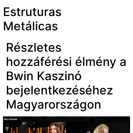
Estruturas
Metálicas
Részletes
hozzáférési élmény a
Bwin Kaszinó
bejelentkezéséhez
Magyarországon