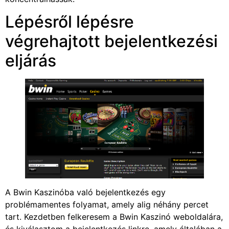
Lépésről lépésre
végrehajtott bejelentkezési
eljárás
A Bwin Kaszinóba való bejelentkezés egy
problémamentes folyamat, amely alig néhány percet
tart. Kezdetben felkeresem a Bwin Kaszinó weboldalára,
és kiválasztom a bejelentkezés linkre, amely általában a