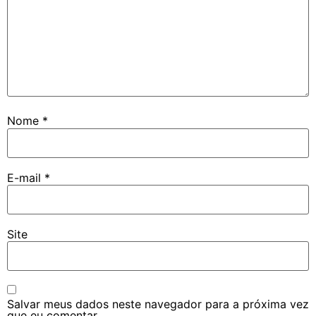
Nome
*
E-mail
*
Site
Salvar meus dados neste navegador para a próxima vez
que eu comentar.