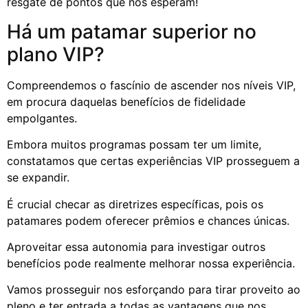
resgate de pontos que nos esperam!
Há um patamar superior no
plano VIP?
Compreendemos o fascínio de ascender nos níveis VIP,
em procura daquelas benefícios de fidelidade
empolgantes.
Embora muitos programas possam ter um limite,
constatamos que certas experiências VIP prosseguem a
se expandir.
É crucial checar as diretrizes específicas, pois os
patamares podem oferecer prêmios e chances únicas.
Aproveitar essa autonomia para investigar outros
benefícios pode realmente melhorar nossa experiência.
Vamos prosseguir nos esforçando para tirar proveito ao
pleno e ter entrada a todas as vantagens que nos