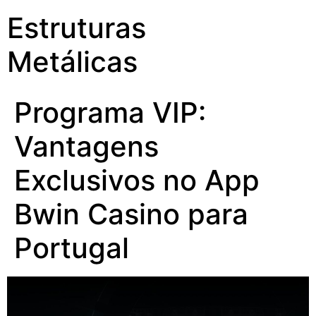
Estruturas
Metálicas
Programa VIP:
Vantagens
Exclusivos no App
Bwin Casino para
Portugal