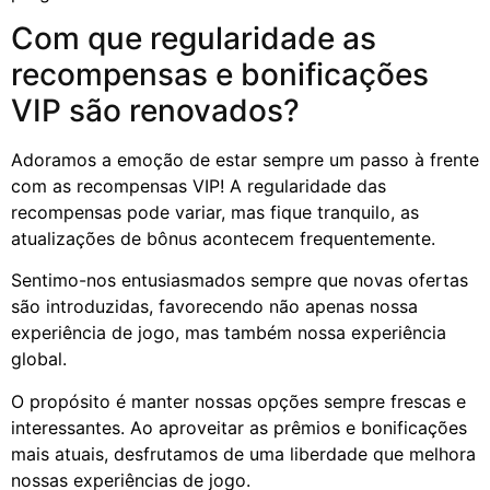
Com que regularidade as
recompensas e bonificações
VIP são renovados?
Adoramos a emoção de estar sempre um passo à frente
com as recompensas VIP! A regularidade das
recompensas pode variar, mas fique tranquilo, as
atualizações de bônus acontecem frequentemente.
Sentimo-nos entusiasmados sempre que novas ofertas
são introduzidas, favorecendo não apenas nossa
experiência de jogo, mas também nossa experiência
global.
O propósito é manter nossas opções sempre frescas e
interessantes. Ao aproveitar as prêmios e bonificações
mais atuais, desfrutamos de uma liberdade que melhora
nossas experiências de jogo.