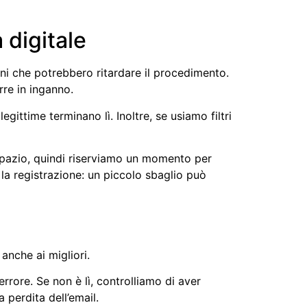
 digitale
muni che potrebbero ritardare il procedimento.
rre in inganno.
ittime terminano lì. Inoltre, se usiamo filtri
spazio, quindi riserviamo un momento per
la registrazione: un piccolo sbaglio può
anche ai migliori.
rrore. Se non è lì, controlliamo di aver
 perdita dell’email.