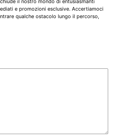
ischiude il nostro mondo di entusiasmanti
ediati e promozioni esclusive. Accertiamoci
trare qualche ostacolo lungo il percorso,