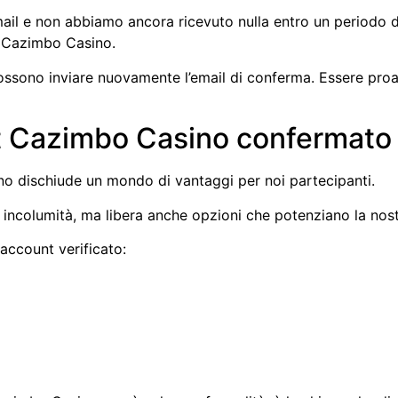
mail e non abbiamo ancora ricevuto nulla entro un periodo 
di Cazimbo Casino.
ossono inviare nuovamente l’email di conferma. Essere proat
t Cazimbo Casino confermato
o dischiude un mondo di vantaggi per noi partecipanti.
incolumità, ma libera anche opzioni che potenziano la nost
account verificato: