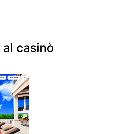
 al casinò