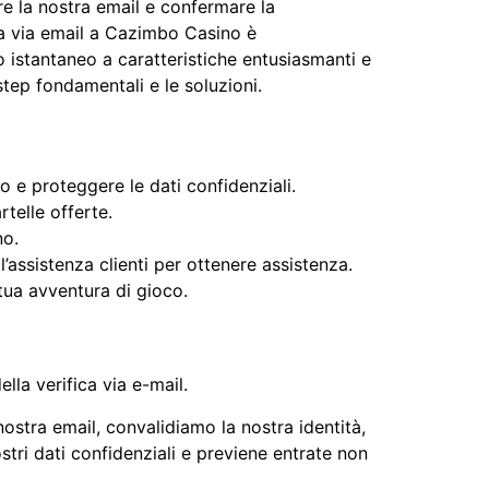
are la nostra email e confermare la
ta via email a Cazimbo Casino è
so istantaneo a caratteristiche entusiasmanti e
tep fondamentali e le soluzioni.
o e proteggere le dati confidenziali.
rtelle offerte.
no.
 l’assistenza clienti per ottenere assistenza.
tua avventura di gioco.
la verifica via e-mail.
stra email, convalidiamo la nostra identità,
tri dati confidenziali e previene entrate non