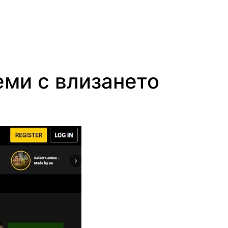
еми с влизането