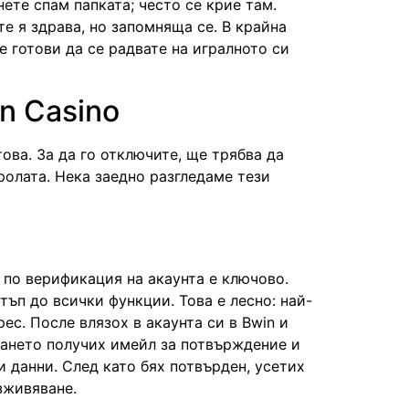
нете спам папката; често се крие там.
е я здрава, но запомняща се. В крайна
е готови да се радвате на игралното си
n Casino
ова. За да го отключите, ще трябва да
ролата. Нека заедно разгледаме тези
 по верификация на акаунта е ключово.
тъп до всички функции. Това е лесно: най-
с. После влязох в акаунта си в Bwin и
щането получих имейл за потвърждение и
и данни. След като бях потвърден, усетих
зживяване.