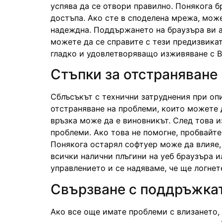
успява да се отвори правилно. Понякога 
достъпа. Ако сте в споделена мрежа, може
надеждна. Поддържането на браузъра ви а
можете да се справите с тези предизвикат
гладко и удовлетворяващо изживяване с B
Стъпки за отстраняване
Сблъсъкът с технични затруднения при опи
отстраняване на проблеми, които можете 
връзка може да е виновникът. След това и
проблеми. Ако това не помогне, пробвайте
Понякога остарял софтуер може да влияе, 
всички налични плъгини на уеб браузъра 
управлението и се надяваме, че ще логнет
Свързване с поддръжка
Ако все още имате проблеми с влизането, 