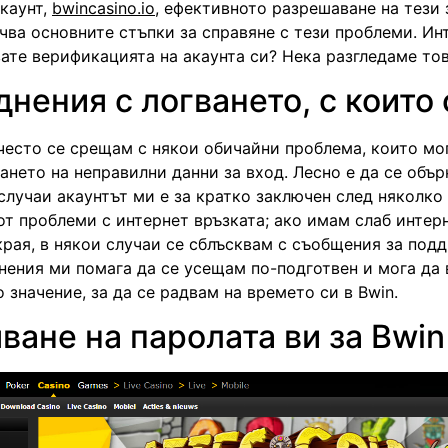
акаунт,
bwincasino.io
, ефективното разрешаване на тези 
ва основните стъпки за справяне с тези проблеми. Ин
ате верификацията на акаунта си? Нека разгледаме тов
нения с логването, с които
, често се срещам с някои обичайни проблема, които мо
ването на неправилни данни за вход. Лесно е да се обър
 случаи акаунтът ми е за кратко заключен след няколко
от проблеми с интернет връзката; ако имам слаб интерн
края, в някои случаи се сблъсквам с съобщения за подд
днения ми помага да се усещам по-подготвен и мога да 
 значение, за да се радвам на времето си в Bwin.
ване на паролата ви за Bwin