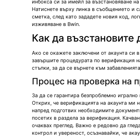
инбокса си за имейл за възстановяване на 
Натиснете върху линка в съобщението и сл
сметка, след като зададете новия код, лог
изживяване в Bwin.
Как да възстановите 
Ако се окажете заключени от акаунта си в
завършите процедурата по верификация на
стъпки, за да се върнете към забавленията
Процес на проверка на 
За да се гарантира безпроблемно игрално 
Открих, че верификацията на акаунта ми н
напред подготвих необходимите документи,
посетих в раздела за верификация. Качва
очаквах преглед. Важно е редовно да глед
контрол и увереност, осъзнавайки, че ака