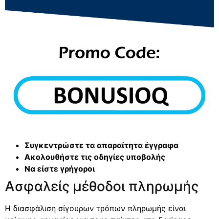
Συγκεντρώστε τα απαραίτητα έγγραφα
Ακολουθήστε τις οδηγίες υποβολής
Να είστε γρήγοροι
Ασφαλείς μέθοδοι πληρωμής
Η διασφάλιση σίγουρων τρόπων πληρωμής είναι