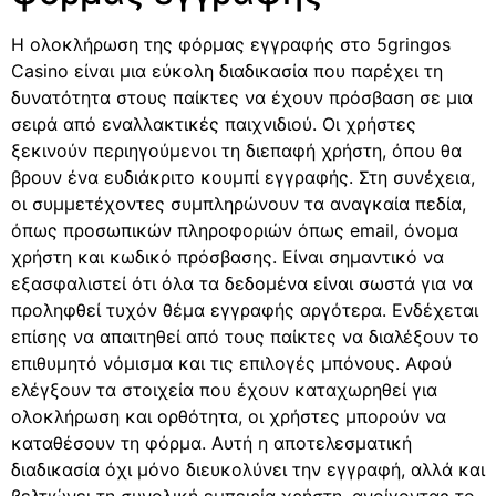
Η ολοκλήρωση της φόρμας εγγραφής στο 5gringos
Casino είναι μια εύκολη διαδικασία που παρέχει τη
δυνατότητα στους παίκτες να έχουν πρόσβαση σε μια
σειρά από εναλλακτικές παιχνιδιού. Οι χρήστες
ξεκινούν περιηγούμενοι τη διεπαφή χρήστη, όπου θα
βρουν ένα ευδιάκριτο κουμπί εγγραφής. Στη συνέχεια,
οι συμμετέχοντες συμπληρώνουν τα αναγκαία πεδία,
όπως προσωπικών πληροφοριών όπως email, όνομα
χρήστη και κωδικό πρόσβασης. Είναι σημαντικό να
εξασφαλιστεί ότι όλα τα δεδομένα είναι σωστά για να
προληφθεί τυχόν θέμα εγγραφής αργότερα. Ενδέχεται
επίσης να απαιτηθεί από τους παίκτες να διαλέξουν το
επιθυμητό νόμισμα και τις επιλογές μπόνους. Αφού
ελέγξουν τα στοιχεία που έχουν καταχωρηθεί για
ολοκλήρωση και ορθότητα, οι χρήστες μπορούν να
καταθέσουν τη φόρμα. Αυτή η αποτελεσματική
διαδικασία όχι μόνο διευκολύνει την εγγραφή, αλλά και
βελτιώνει τη συνολική εμπειρία χρήστη, ανοίγοντας το