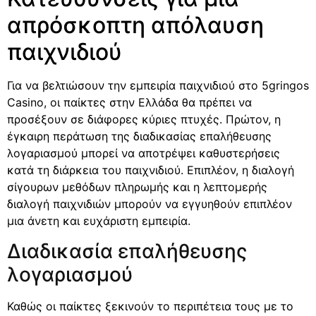
απρόσκοπτη απόλαυση
παιχνιδιού
Για να βελτιώσουν την εμπειρία παιχνιδιού στο 5gringos
Casino, οι παίκτες στην Ελλάδα θα πρέπει να
προσέξουν σε διάφορες κύριες πτυχές. Πρώτον, η
έγκαιρη περάτωση της διαδικασίας επαλήθευσης
λογαριασμού μπορεί να αποτρέψει καθυστερήσεις
κατά τη διάρκεια του παιχνιδιού. Επιπλέον, η διαλογή
σίγουρων μεθόδων πληρωμής και η λεπτομερής
διαλογή παιχνιδιών μπορούν να εγγυηθούν επιπλέον
μια άνετη και ευχάριστη εμπειρία.
Διαδικασία επαλήθευσης
λογαριασμού
Καθώς οι παίκτες ξεκινούν το περιπέτεια τους με το