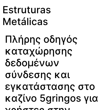
Estruturas
Metálicas
Πλήρης οδηγός
καταχώρησης
δεδομένων
σύνδεσης και
εγκατάστασης στο
καζίνο 5gringos για
χρήστες στην