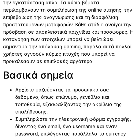
την εγκατάσταση απλά. Τα κύρια βήματα
περιλαμβάνουν τη συμπλήρωση της online αίτησης, την
επιβεβαίωση της αναγνώρισης και τη διασφάλιση
προστατευμένων μεταφορών. Κάθε στάδιο ανοίγει την
πρόσβαση σε αποκλειστικά παιχνίδια και προσφορές. Η
κατανόηση των στοιχείων μπορεί να βελτιώσει
σημαντικά την απόλαυση gaming, παρόλα αυτά πολλοί
χρήστες αγνοούν κύριες πτυχές που μπορεί να
προκαλέσουν σε επιπλοκές αργότερα.
Βασικά σημεία
Αρχίστε μαζεύοντας τα προσωπικά σας
δεδομένα, όπως επώνυμο, γενέθλια και
τοποθεσία, εξασφαλίζοντας την ακρίβεια της
επαλήθευσης.
Συμπληρώστε την ηλεκτρονική φόρμα εγγραφής,
δίνοντας ένα email, ένα username και έναν
password, επιλέγοντας παράλληλα το currency