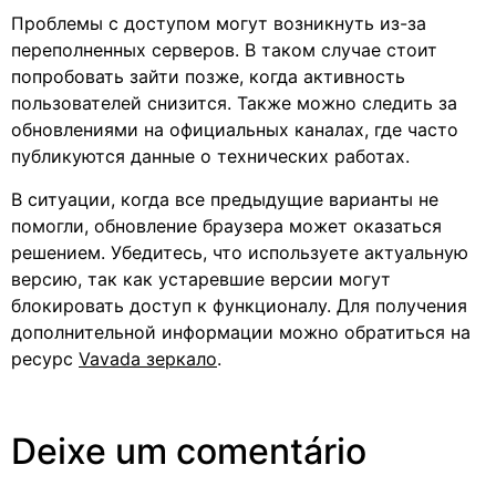
Проблемы с доступом могут возникнуть из-за
переполненных серверов. В таком случае стоит
попробовать зайти позже, когда активность
пользователей снизится. Также можно следить за
обновлениями на официальных каналах, где часто
публикуются данные о технических работах.
В ситуации, когда все предыдущие варианты не
помогли, обновление браузера может оказаться
решением. Убедитесь, что используете актуальную
версию, так как устаревшие версии могут
блокировать доступ к функционалу. Для получения
дополнительной информации можно обратиться на
ресурс
Vavada зеркало
.
Deixe um comentário