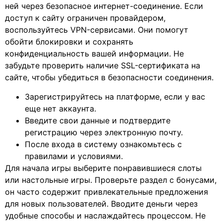
ней через безопасное интернет-соединение. Если
доступ к сайту ограничен провайдером,
воспользуйтесь VPN-сервисами. Они помогут
обойти блокировки и сохранять
конфиденциальность вашей информации. Не
забудьте проверить наличие SSL-сертификата на
сайте, чтобы убедиться в безопасности соединения.
Зарегистрируйтесь на платформе, если у вас
еще нет аккаунта.
Введите свои данные и подтвердите
регистрацию через электронную почту.
После входа в систему ознакомьтесь с
правилами и условиями.
Для начала игры выберите понравившиеся слоты
или настольные игры. Проверьте раздел с бонусами,
он часто содержит привлекательные предложения
для новых пользователей. Вводите деньги через
удобные способы и наслаждайтесь процессом. Не