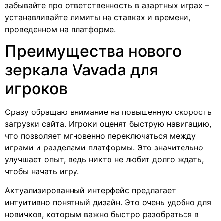
забывайте про ответственность в азартных играх –
устанавливайте лимиты на ставках и времени,
проведенном на платформе.
Преимущества нового
зеркала Vavada для
игроков
Сразу обращаю внимание на повышенную скорость
загрузки сайта. Игроки оценят быструю навигацию,
что позволяет мгновенно переключаться между
играми и разделами платформы. Это значительно
улучшает опыт, ведь никто не любит долго ждать,
чтобы начать игру.
Актуализированный интерфейс предлагает
интуитивно понятный дизайн. Это очень удобно для
новичков, которым важно быстро разобраться в