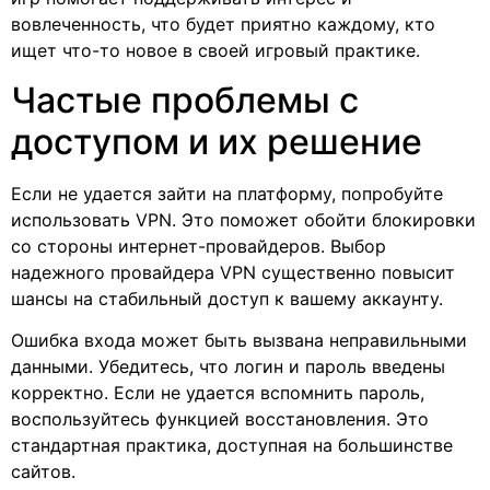
вовлеченность, что будет приятно каждому, кто
ищет что-то новое в своей игровый практике.
Частые проблемы с
доступом и их решение
Если не удается зайти на платформу, попробуйте
использовать VPN. Это поможет обойти блокировки
со стороны интернет-провайдеров. Выбор
надежного провайдера VPN существенно повысит
шансы на стабильный доступ к вашему аккаунту.
Ошибка входа может быть вызвана неправильными
данными. Убедитесь, что логин и пароль введены
корректно. Если не удается вспомнить пароль,
воспользуйтесь функцией восстановления. Это
стандартная практика, доступная на большинстве
сайтов.