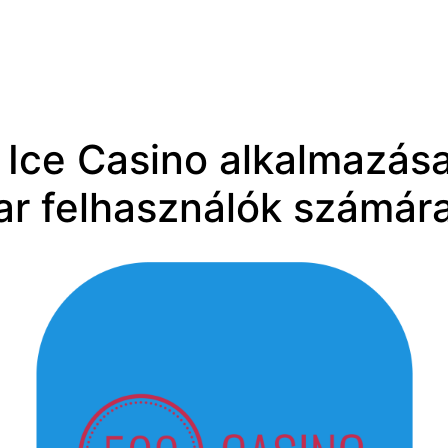
z Ice Casino alkalmazása
yar felhasználók számár