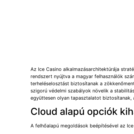
Az Ice Casino alkalmazásarchitektúrája straté
rendszert nyújtva a magyar felhasználók szám
terheléselosztást biztosítanak a zökkenőmen
szigorú védelmi szabályok növelik a stabilitás
együttesen olyan tapasztalatot biztosítanak,
Cloud alapú opciók ki
A felhőalapú megoldások beépítésével az Ice 