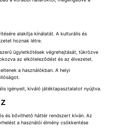
ére alakítja kínálatát. A kulturális és
zetet hoznak létre.
yszerű ügyletkötések végrehajtását, tükrözve
okozva az elköteleződést és az élvezetet.
eltenek a használókban. A helyi
llóságot.
s igényeit, kiváló játéktapasztalatot nyújtva.
ez
s és bővíthető háttér rendszert kíván. Az
erhelést a használói élmény csökkentése