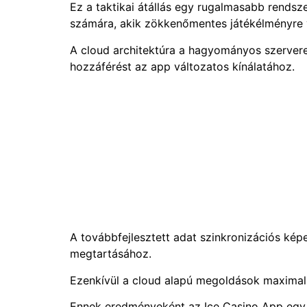
Ez a taktikai átállás egy rugalmasabb rendsz
számára, akik zökkenőmentes játékélményre
A cloud architektúra a hagyományos szerverek
hozzáférést az app változatos kínálatához.
A továbbfejlesztett adat szinkronizációs ké
megtartásához.
Ezenkívül a cloud alapú megoldások maximalizá
Ennek eredményeként az Ice Casino App egy k