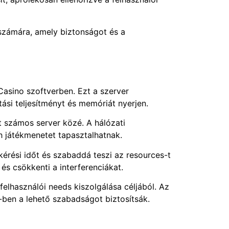
számára, amely biztonságot és a
z
asino szoftverben. Ezt a szerver
si teljesítményt és memóriát nyerjen.
t számos server közé. A hálózati
h játékmenetet tapasztalhatnak.
rési időt és szabaddá teszi az resources-t
és csökkenti a interferenciákat.
elhasználói needs kiszolgálása céljából. Az
ben a lehető szabadságot biztosítsák.