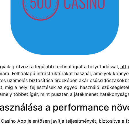
giailag ötvözi a legújabb technológiát a helyi tudással,
htt
ára. Felhőalapú infrastruktúrákat használ, amelyek könnye
tes üzemelés biztosítása érdekében akár csúcsidőszakokba
t, míg a helyi fejlesztések az egyedi használói szükséglete
 amely többet ígér, mint pusztán a játékmenet hatékonyságá
használása a performance nö
Casino App jelentősen javítja teljesítményét, biztosítva a