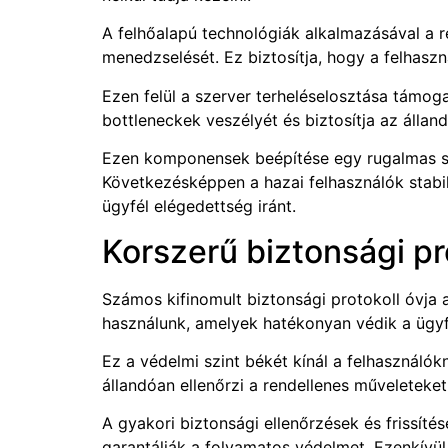
A felhőalapú technológiák alkalmazásával a 
menedzselését. Ez biztosítja, hogy a felhasz
Ezen felül a szerver terheléselosztása támog
bottleneckek veszélyét és biztosítja az álla
Ezen komponensek beépítése egy rugalmas str
Következésképpen a hazai felhasználók stabi
ügyfél elégedettség iránt.
Korszerű biztonsági pr
Számos kifinomult biztonsági protokoll óvja az
használunk, amelyek hatékonyan védik a ügyfé
Ez a védelmi szint békét kínál a felhasználó
állandóan ellenőrzi a rendellenes műveleteke
A gyakori biztonsági ellenőrzések és frissít
garantálják a folyamatos védelmet. Ezenkívül 