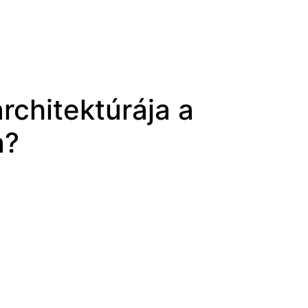
rchitektúrája a
a?