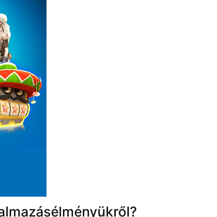
kalmazásélményükről?