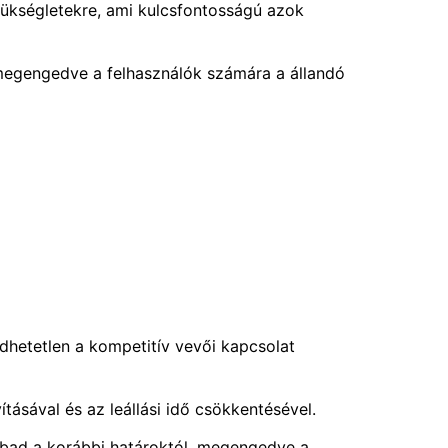
zükségletekre, ami kulcsfontosságú azok
, megengedve a felhasználók számára a állandó
dhetetlen a kompetitív vevői kapcsolat
tásával és az leállási idő csökkentésével.
abad a korábbi határoktól, megengedve a