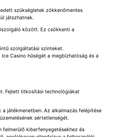
ekedett szükségletek zökkenőmentes
ül játszhatnak.
iszolgáló között. Ez csökkenti a
tű szolgáltatási szinteket.
z Ice Casino hűségét a megbízhatóság és a
 Fejlett titkosítási technológiákat
k a játékmenetben. Az alkalmazás felépítése
a üzemelésének sértetlenségét.
an felmerülő kiberfenyegetésekhez és
t, aprólékosan ellenőrizve a felhasználói