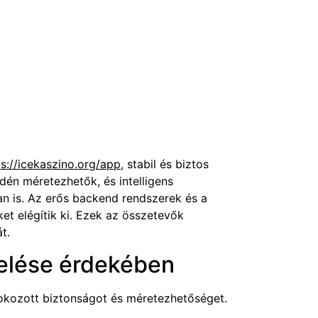
ps://icekaszino.org/app
, stabil és biztos
dén méretezhetők, és intelligens
n is. Az erős backend rendszerek és a
ket elégítik ki. Ezek az összetevők
t.
velése érdekében
 fokozott biztonságot és méretezhetőséget.