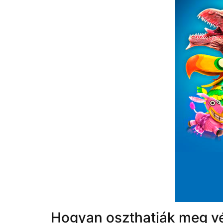
Hogyan oszthatják meg vé