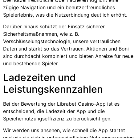
zügige Navigation und ein benutzerfreundliches
Spielerlebnis, was die Nutzerbindung deutlich erhöht.
Darüber hinaus schützt der Einsatz sicherer
Sicherheitsmaßnahmen, wie z. B.
Verschlüsselungstechnologie, unsere vertraulichen
Daten und stärkt so das Vertrauen. Aktionen und Boni
sind durchdacht kombiniert und bieten Anreize für neue
und bestehende Spieler.
Ladezeiten und
Leistungskennzahlen
Bei der Bewertung der Librabet Casino-App ist es
entscheidend, die Ladezeit der App und die
Speichernutzungseffizienz zu berücksichtigen.
Wir werden uns ansehen, wie schnell die App startet
und wie sie sich in unterschiedlichen Nutzungsszenarien