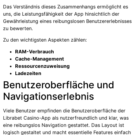
Das Verständnis dieses Zusammenhangs ermöglicht es
uns, die Leistungsfähigkeit der App hinsichtlich der
Gewährleistung eines reibungslosen Benutzererlebnisses
zu bewerten.
Zu den wichtigsten Aspekten zählen:
RAM-Verbrauch
Cache-Management
Ressourcenzuweisung
Ladezeiten
Benutzeroberfläche und
Navigationserlebnis
Viele Benutzer empfinden die Benutzeroberfläche der
Librabet Casino-App als nutzerfreundlich und klar, was
eine reibungslos Navigation gestattet. Das Layout ist
logisch gestaltet und macht essentielle Features einfach