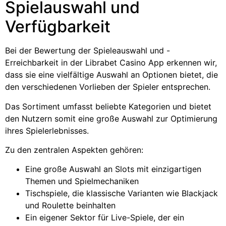
Spielauswahl und
Verfügbarkeit
Bei der Bewertung der Spieleauswahl und -
Erreichbarkeit in der Librabet Casino App erkennen wir,
dass sie eine vielfältige Auswahl an Optionen bietet, die
den verschiedenen Vorlieben der Spieler entsprechen.
Das Sortiment umfasst beliebte Kategorien und bietet
den Nutzern somit eine große Auswahl zur Optimierung
ihres Spielerlebnisses.
Zu den zentralen Aspekten gehören:
Eine große Auswahl an Slots mit einzigartigen
Themen und Spielmechaniken
Tischspiele, die klassische Varianten wie Blackjack
und Roulette beinhalten
Ein eigener Sektor für Live-Spiele, der ein