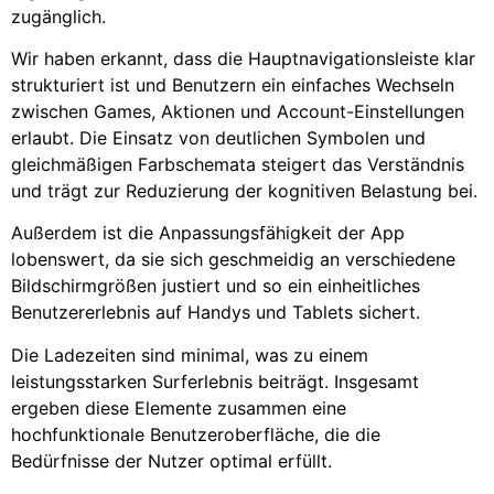
zugänglich.
Wir haben erkannt, dass die Hauptnavigationsleiste klar
strukturiert ist und Benutzern ein einfaches Wechseln
zwischen Games, Aktionen und Account-Einstellungen
erlaubt. Die Einsatz von deutlichen Symbolen und
gleichmäßigen Farbschemata steigert das Verständnis
und trägt zur Reduzierung der kognitiven Belastung bei.
Außerdem ist die Anpassungsfähigkeit der App
lobenswert, da sie sich geschmeidig an verschiedene
Bildschirmgrößen justiert und so ein einheitliches
Benutzererlebnis auf Handys und Tablets sichert.
Die Ladezeiten sind minimal, was zu einem
leistungsstarken Surferlebnis beiträgt. Insgesamt
ergeben diese Elemente zusammen eine
hochfunktionale Benutzeroberfläche, die die
Bedürfnisse der Nutzer optimal erfüllt.