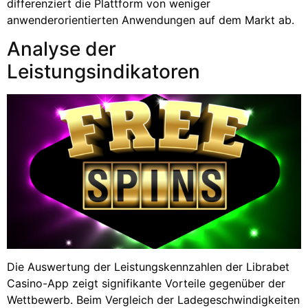
differenziert die Plattform von weniger
anwenderorientierten Anwendungen auf dem Markt ab.
Analyse der
Leistungsindikatoren
Die Auswertung der Leistungskennzahlen der Librabet
Casino-App zeigt signifikante Vorteile gegenüber der
Wettbewerb. Beim Vergleich der Ladegeschwindigkeiten