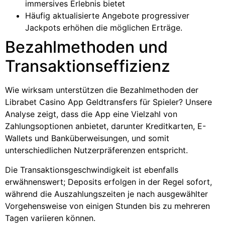
immersives Erlebnis bietet
Häufig aktualisierte Angebote progressiver
Jackpots erhöhen die möglichen Erträge.
Bezahlmethoden und
Transaktionseffizienz
Wie wirksam unterstützen die Bezahlmethoden der
Librabet Casino App Geldtransfers für Spieler? Unsere
Analyse zeigt, dass die App eine Vielzahl von
Zahlungsoptionen anbietet, darunter Kreditkarten, E-
Wallets und Banküberweisungen, und somit
unterschiedlichen Nutzerpräferenzen entspricht.
Die Transaktionsgeschwindigkeit ist ebenfalls
erwähnenswert; Deposits erfolgen in der Regel sofort,
während die Auszahlungszeiten je nach ausgewählter
Vorgehensweise von einigen Stunden bis zu mehreren
Tagen variieren können.