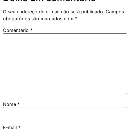
O seu endereço de e-mail não será publicado.
Campos
obrigatórios são marcados com
*
Comentário
*
Nome
*
E-mail
*