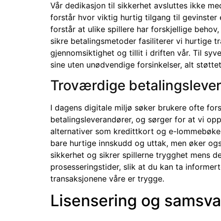
Vår dedikasjon til sikkerhet avsluttes ikke me
forstår hvor viktig hurtig tilgang til gevinster
forstår at ulike spillere har forskjellige beho
sikre betalingsmetoder fasiliterer vi hurtige
gjennomsiktighet og tillit i driften vår. Til sy
sine uten unødvendige forsinkelser, alt støtt
Troværdige betalingsleve
I dagens digitale miljø søker brukere ofte for
betalingsleverandører, og sørger for at vi op
alternativer som kredittkort og e-lommebøker, i
bare hurtige innskudd og uttak, men øker også
sikkerhet og sikrer spillerne trygghet mens de 
prosesseringstider, slik at du kan ta informe
transaksjonene våre er trygge.
Lisensering og samsva