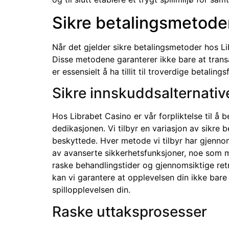
Sikre betalingsmetoder
Når det gjelder sikre betalingsmetoder hos Li
Disse metodene garanterer ikke bare at transa
er essensielt å ha tillit til troverdige betalin
Sikre innskuddsalternativ
Hos Librabet Casino er vår forpliktelse til å
dedikasjonen. Vi tilbyr en variasjon av sikre 
beskyttede. Hver metode vi tilbyr har gjennom
av avanserte sikkerhetsfunksjoner, noe som min
raske behandlingstider og gjennomsiktige ret
kan vi garantere at opplevelsen din ikke bar
spillopplevelsen din.
Raske uttaksprosesser