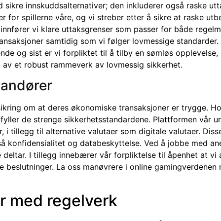
d sikre innskuddsalternativer; den inkluderer også raske ut
 er for spillerne våre, og vi streber etter å sikre at raske utb
v, innfører vi klare uttaksgrenser som passer for både regelm
 transaksjoner samtidig som vi følger lovmessige standarder
vende og sist er vi forpliktet til å tilby en sømløs opplevels
et av et robust rammeverk av lovmessig sikkerhet.
randører
sikring om at deres økonomiske transaksjoner er trygge. Hos L
pfyller de strenge sikkerhetsstandardene. Plattformen vår un
 tillegg til alternative valutaer som digitale valutaer. Diss
 konfidensialitet og databeskyttelse. Ved å jobbe med aner
deltar. I tillegg innebærer vår forpliktelse til åpenhet at v
rte beslutninger. La oss manøvrere i online gamingverdenen
r med regelverk