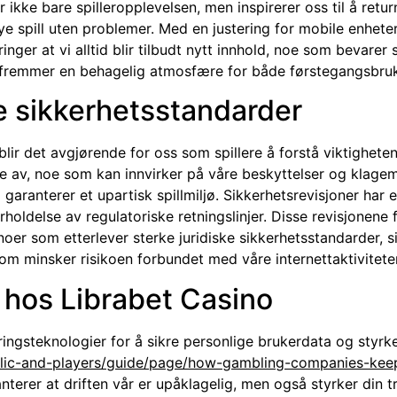
kke bare spilleropplevelsen, men inspirerer oss til å return
ye spill uten problemer. Med en justering for mobile enheter 
inger at vi alltid blir tilbudt nytt innhold, noe som bevarer 
remmer en behagelig atmosfære for både førstegangsbruker
ke sikkerhetsstandarder
, blir det avgjørende for oss som spillere å forstå viktighete
 av, noe som kan innvirker på våre beskyttelser og klagemul
aranterer et upartisk spillmiljø. Sikkerhetsrevisjoner har 
oldelse av regulatoriske retningslinjer. Disse revisjonene fo
noer som etterlever sterke juridiske sikkerhetsstandarder, si
om minsker risikoen forbundet med våre internettaktiviteter
 hos Librabet Casino
ingsteknologier for å sikre personlige brukerdata og styrke s
lic-and-players/guide/page/how-gambling-companies-keep-
terer at driften vår er upåklagelig, men også styrker din t