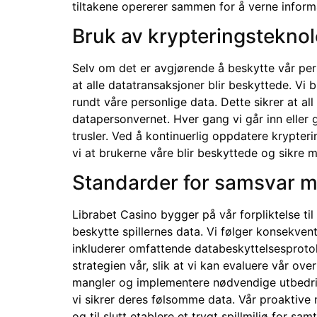
tiltakene opererer sammen for å verne informa
Bruk av krypteringsteknol
Selv om det er avgjørende å beskytte vår pers
at alle datatransaksjoner blir beskyttede. Vi 
rundt våre personlige data. Dette sikrer at 
datapersonvernet. Hver gang vi går inn eller 
trusler. Ved å kontinuerlig oppdatere krypteri
vi at brukerne våre blir beskyttede og sikre m
Standarder for samsvar m
Librabet Casino bygger på vår forpliktelse ti
beskytte spillernes data. Vi følger konsekven
inkluderer omfattende databeskyttelsesprotoko
strategien vår, slik at vi kan evaluere vår ov
mangler og implementere nødvendige utbedringe
vi sikrer deres følsomme data. Vår proaktive
og til slutt etablere et trygt spillmiljø for samt