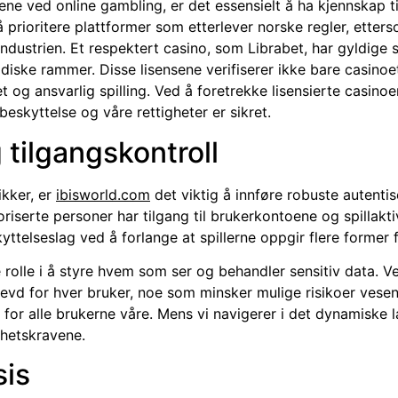
 ved online gambling, er det essensielt å ha kjennskap ti
 prioritere plattformer som etterlever norske regler, etter
gindustrien. Et respektert casino, som Librabet, har gyldige 
ridiske rammer. Disse lisensene verifiserer ikke bare casin
t og ansvarlig spilling. Ved å foretrekke lisensierte casinoe
eskyttelse og våre rettigheter er sikret.
 tilgangskontroll
ikker, er
ibisworld.com
det viktig å innføre robuste autentis
riserte personer har tilgang til brukerkontoene og spillaktiv
yttelseslag ved å forlange at spillerne oppgir flere former f
e rolle i å styre hvem som ser og behandler sensitiv data. V
evd for hver bruker, noe som minsker mulige risikoer vesentl
for alle brukerne våre. Mens vi navigerer i det dynamiske lan
rhetskravene.
sis