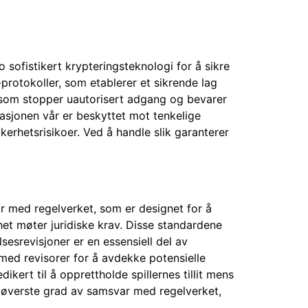
 sofistikert krypteringsteknologi for å sikre
-protokoller, som etablerer et sikrende lag
e som stopper uautorisert adgang og bevarer
masjonen vår er beskyttet mot tenkelige
kerhetsrisikoer. Ved å handle slik garanterer
ar med regelverket, som er designet for å
het møter juridiske krav. Disse standardene
esrevisjoner er en essensiell del av
t med revisorer for å avdekke potensielle
ert til å opprettholde spillernes tillit mens
n øverste grad av samsvar med regelverket,