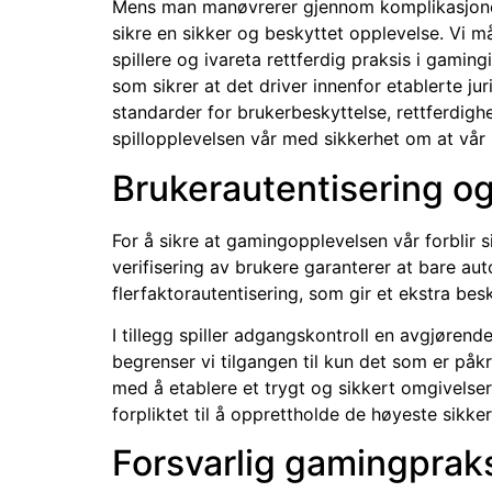
Mens man manøvrerer gjennom komplikasjonene
sikre en sikker og beskyttet opplevelse. Vi må
spillere og ivareta rettferdig praksis i gamin
som sikrer at det driver innenfor etablerte ju
standarder for brukerbeskyttelse, rettferdighe
spillopplevelsen vår med sikkerhet om at vår b
Brukerautentisering og
For å sikre at gamingopplevelsen vår forblir s
verifisering av brukere garanterer at bare auto
flerfaktorautentisering, som gir et ekstra besk
I tillegg spiller adgangskontroll en avgjørend
begrenser vi tilgangen til kun det som er påkr
med å etablere et trygt og sikkert omgivelser 
forpliktet til å opprettholde de høyeste sikke
Forsvarlig gamingprak