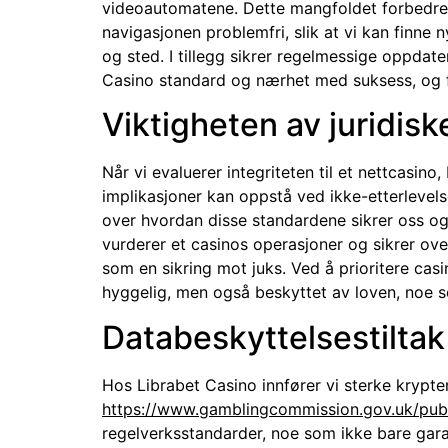
videoautomatene. Dette mangfoldet forbedrer i
navigasjonen problemfri, slik at vi kan finne n
og sted. I tillegg sikrer regelmessige oppdater
Casino standard og nærhet med suksess, og f
Viktigheten av juridis
Når vi evaluerer integriteten til et nettcasino
implikasjoner kan oppstå ved ikke-etterlevelse
over hvordan disse standardene sikrer oss og g
vurderer et casinos operasjoner og sikrer overh
som en sikring mot juks. Ved å prioritere casi
hyggelig, men også beskyttet av loven, noe s
Databeskyttelsestiltak
Hos Librabet Casino innfører vi sterke krypter
https://www.gamblingcommission.gov.uk/pub
regelverksstandarder, noe som ikke bare garan