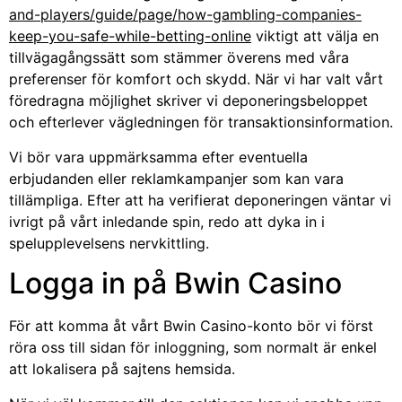
and-players/guide/page/how-gambling-companies-
keep-you-safe-while-betting-online
viktigt att välja en
tillvägagångssätt som stämmer överens med våra
preferenser för komfort och skydd. När vi har valt vårt
föredragna möjlighet skriver vi deponeringsbeloppet
och efterlever vägledningen för transaktionsinformation.
Vi bör vara uppmärksamma efter eventuella
erbjudanden eller reklamkampanjer som kan vara
tillämpliga. Efter att ha verifierat deponeringen väntar vi
ivrigt på vårt inledande spin, redo att dyka in i
spelupplevelsens nervkittling.
Logga in på Bwin Casino
För att komma åt vårt Bwin Casino-konto bör vi först
röra oss till sidan för inloggning, som normalt är enkel
att lokalisera på sajtens hemsida.