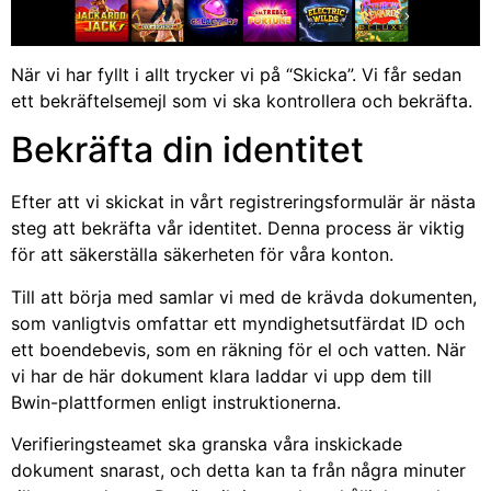
När vi har fyllt i allt trycker vi på “Skicka”. Vi får sedan
ett bekräftelsemejl som vi ska kontrollera och bekräfta.
Bekräfta din identitet
Efter att vi skickat in vårt registreringsformulär är nästa
steg att bekräfta vår identitet. Denna process är viktig
för att säkerställa säkerheten för våra konton.
Till att börja med samlar vi med de krävda dokumenten,
som vanligtvis omfattar ett myndighetsutfärdat ID och
ett boendebevis, som en räkning för el och vatten. När
vi har de här dokument klara laddar vi upp dem till
Bwin-plattformen enligt instruktionerna.
Verifieringsteamet ska granska våra inskickade
dokument snarast, och detta kan ta från några minuter