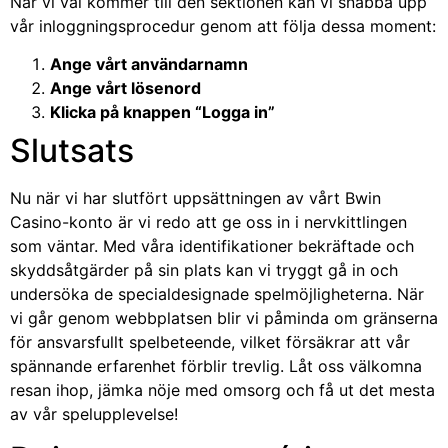
När vi väl kommer till den sektionen kan vi snabba upp
vår inloggningsprocedur genom att följa dessa moment:
Ange vårt användarnamn
Ange vårt lösenord
Klicka på knappen “Logga in”
Slutsats
Nu när vi har slutfört uppsättningen av vårt Bwin
Casino-konto är vi redo att ge oss in i nervkittlingen
som väntar. Med våra identifikationer bekräftade och
skyddsåtgärder på sin plats kan vi tryggt gå in och
undersöka de specialdesignade spelmöjligheterna. När
vi går genom webbplatsen blir vi påminda om gränserna
för ansvarsfullt spelbeteende, vilket försäkrar att vår
spännande erfarenhet förblir trevlig. Låt oss välkomna
resan ihop, jämka nöje med omsorg och få ut det mesta
av vår spelupplevelse!