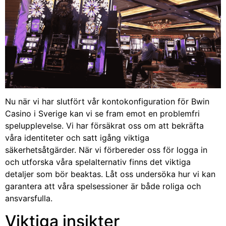
Nu när vi har slutfört vår kontokonfiguration för Bwin
Casino i Sverige kan vi se fram emot en problemfri
spelupplevelse. Vi har försäkrat oss om att bekräfta
våra identiteter och satt igång viktiga
säkerhetsåtgärder. När vi förbereder oss för logga in
och utforska våra spelalternativ finns det viktiga
detaljer som bör beaktas. Låt oss undersöka hur vi kan
garantera att våra spelsessioner är både roliga och
ansvarsfulla.
Viktiga insikter