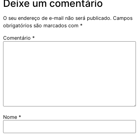
Deixe um comentário
O seu endereço de e-mail não será publicado.
Campos
obrigatórios são marcados com
*
Comentário
*
Nome
*