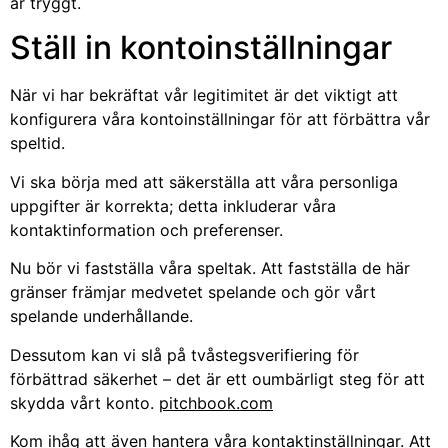
är tryggt.
Ställ in kontoinställningar
När vi har bekräftat vår legitimitet är det viktigt att
konfigurera våra kontoinställningar för att förbättra vår
speltid.
Vi ska börja med att säkerställa att våra personliga
uppgifter är korrekta; detta inkluderar våra
kontaktinformation och preferenser.
Nu bör vi fastställa våra speltak. Att fastställa de här
gränser främjar medvetet spelande och gör vårt
spelande underhållande.
Dessutom kan vi slå på tvåstegsverifiering för
förbättrad säkerhet – det är ett oumbärligt steg för att
skydda vårt konto.
pitchbook.com
Kom ihåg att även hantera våra kontaktinställningar. Att