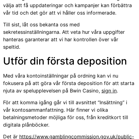
välja att få uppdateringar och kampanjer kan förbättra
vår tid och det gör att vi håller oss informerade.
Till sist, låt oss bekanta oss med
sekretessinställningarna. Att veta hur våra uppgifter
hanteras garanterar att vi har kontrollen över vår
speltid.
Utför din första deposition
Med våra kontoinställningar på ordning kan vi nu
fokusera på att göra vår första deposition för att starta
njuta av spelupplevelsen på Bwin Casino,
sign in
.
För att komma igång går vi till avsnittet “Insättning” i
vår kontosammanfattning. Här finner vi olika
betalningsmetoder möjliga för oss, från kreditkort till
digitala plånböcker.
Det är
https://www.gamblingcommission.gov.uk/public-