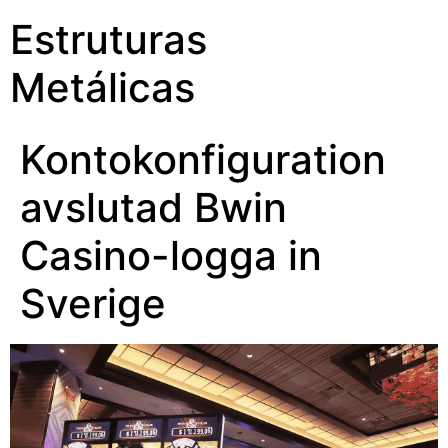
Estruturas
Metálicas
Kontokonfiguration
avslutad Bwin
Casino-logga in
Sverige