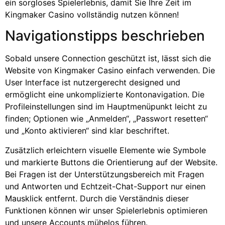
ein sorgloses Spielerlebnis, damit Sie Ihre Zeit im
Kingmaker Casino vollständig nutzen können!
Navigationstipps beschrieben
Sobald unsere Connection geschützt ist, lässt sich die
Website von Kingmaker Casino einfach verwenden. Die
User Interface ist nutzergerecht designed und
ermöglicht eine unkomplizierte Kontonavigation. Die
Profileinstellungen sind im Hauptmenüpunkt leicht zu
finden; Optionen wie „Anmelden“, „Passwort resetten“
und „Konto aktivieren“ sind klar beschriftet.
Zusätzlich erleichtern visuelle Elemente wie Symbole
und markierte Buttons die Orientierung auf der Website.
Bei Fragen ist der Unterstützungsbereich mit Fragen
und Antworten und Echtzeit-Chat-Support nur einen
Mausklick entfernt. Durch die Verständnis dieser
Funktionen können wir unser Spielerlebnis optimieren
und unsere Accounts mühelos führen.