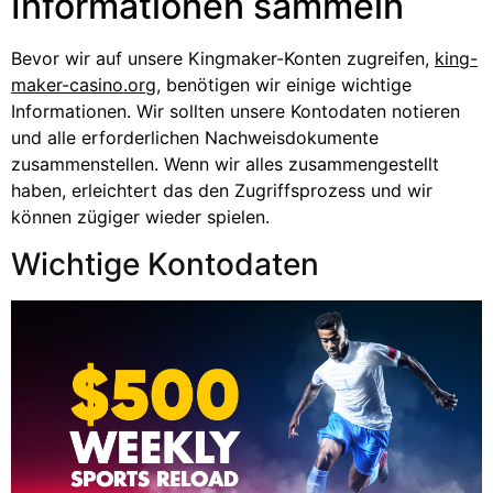
Informationen sammeln
Bevor wir auf unsere Kingmaker-Konten zugreifen,
king-
maker-casino.org
, benötigen wir einige wichtige
Informationen. Wir sollten unsere Kontodaten notieren
und alle erforderlichen Nachweisdokumente
zusammenstellen. Wenn wir alles zusammengestellt
haben, erleichtert das den Zugriffsprozess und wir
können zügiger wieder spielen.
Wichtige Kontodaten