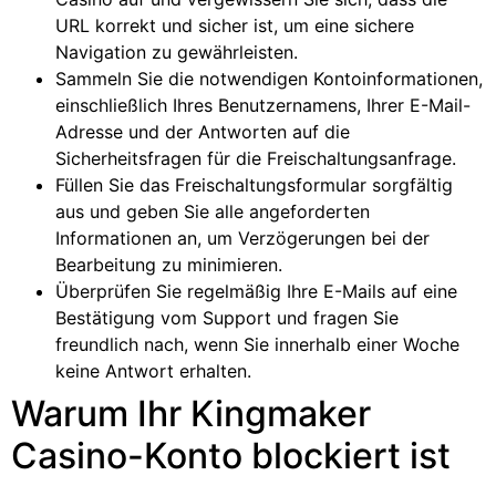
URL korrekt und sicher ist, um eine sichere
Navigation zu gewährleisten.
Sammeln Sie die notwendigen Kontoinformationen,
einschließlich Ihres Benutzernamens, Ihrer E-Mail-
Adresse und der Antworten auf die
Sicherheitsfragen für die Freischaltungsanfrage.
Füllen Sie das Freischaltungsformular sorgfältig
aus und geben Sie alle angeforderten
Informationen an, um Verzögerungen bei der
Bearbeitung zu minimieren.
Überprüfen Sie regelmäßig Ihre E-Mails auf eine
Bestätigung vom Support und fragen Sie
freundlich nach, wenn Sie innerhalb einer Woche
keine Antwort erhalten.
Warum Ihr Kingmaker
Casino-Konto blockiert ist