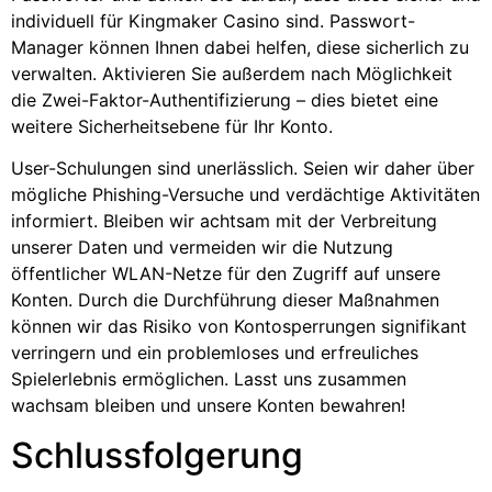
individuell für Kingmaker Casino sind. Passwort-
Manager können Ihnen dabei helfen, diese sicherlich zu
verwalten. Aktivieren Sie außerdem nach Möglichkeit
die Zwei-Faktor-Authentifizierung – dies bietet eine
weitere Sicherheitsebene für Ihr Konto.
User-Schulungen sind unerlässlich. Seien wir daher über
mögliche Phishing-Versuche und verdächtige Aktivitäten
informiert. Bleiben wir achtsam mit der Verbreitung
unserer Daten und vermeiden wir die Nutzung
öffentlicher WLAN-Netze für den Zugriff auf unsere
Konten. Durch die Durchführung dieser Maßnahmen
können wir das Risiko von Kontosperrungen signifikant
verringern und ein problemloses und erfreuliches
Spielerlebnis ermöglichen. Lasst uns zusammen
wachsam bleiben und unsere Konten bewahren!
Schlussfolgerung