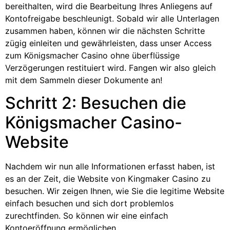
bereithalten, wird die Bearbeitung Ihres Anliegens auf
Kontofreigabe beschleunigt. Sobald wir alle Unterlagen
zusammen haben, können wir die nächsten Schritte
zügig einleiten und gewährleisten, dass unser Access
zum Königsmacher Casino ohne überflüssige
Verzögerungen restituiert wird. Fangen wir also gleich
mit dem Sammeln dieser Dokumente an!
Schritt 2: Besuchen die
Königsmacher Casino-
Website
Nachdem wir nun alle Informationen erfasst haben, ist
es an der Zeit, die Website von Kingmaker Casino zu
besuchen. Wir zeigen Ihnen, wie Sie die legitime Website
einfach besuchen und sich dort problemlos
zurechtfinden. So können wir eine einfach
Kontoeröffnung ermöglichen.