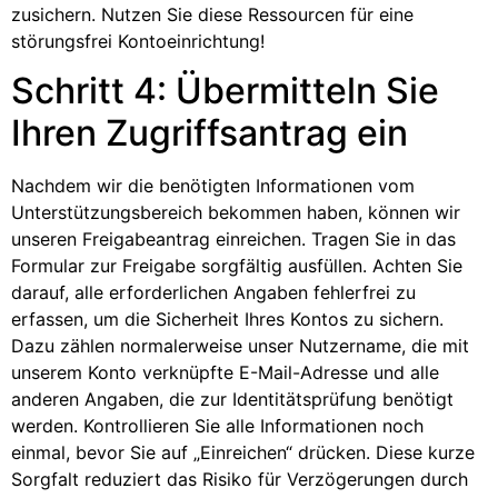
zusichern. Nutzen Sie diese Ressourcen für eine
störungsfrei Kontoeinrichtung!
Schritt 4: Übermitteln Sie
Ihren Zugriffsantrag ein
Nachdem wir die benötigten Informationen vom
Unterstützungsbereich bekommen haben, können wir
unseren Freigabeantrag einreichen. Tragen Sie in das
Formular zur Freigabe sorgfältig ausfüllen. Achten Sie
darauf, alle erforderlichen Angaben fehlerfrei zu
erfassen, um die Sicherheit Ihres Kontos zu sichern.
Dazu zählen normalerweise unser Nutzername, die mit
unserem Konto verknüpfte E-Mail-Adresse und alle
anderen Angaben, die zur Identitätsprüfung benötigt
werden. Kontrollieren Sie alle Informationen noch
einmal, bevor Sie auf „Einreichen“ drücken. Diese kurze
Sorgfalt reduziert das Risiko für Verzögerungen durch