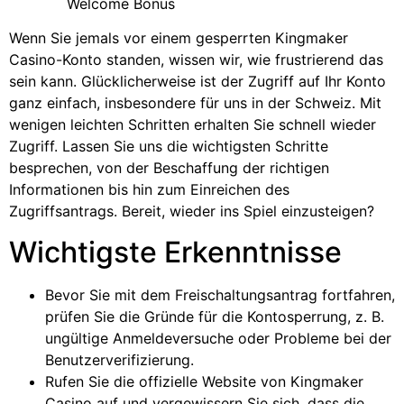
Wenn Sie jemals vor einem gesperrten Kingmaker
Casino-Konto standen, wissen wir, wie frustrierend das
sein kann. Glücklicherweise ist der Zugriff auf Ihr Konto
ganz einfach, insbesondere für uns in der Schweiz. Mit
wenigen leichten Schritten erhalten Sie schnell wieder
Zugriff. Lassen Sie uns die wichtigsten Schritte
besprechen, von der Beschaffung der richtigen
Informationen bis hin zum Einreichen des
Zugriffsantrags. Bereit, wieder ins Spiel einzusteigen?
Wichtigste Erkenntnisse
Bevor Sie mit dem Freischaltungsantrag fortfahren,
prüfen Sie die Gründe für die Kontosperrung, z. B.
ungültige Anmeldeversuche oder Probleme bei der
Benutzerverifizierung.
Rufen Sie die offizielle Website von Kingmaker
Casino auf und vergewissern Sie sich, dass die