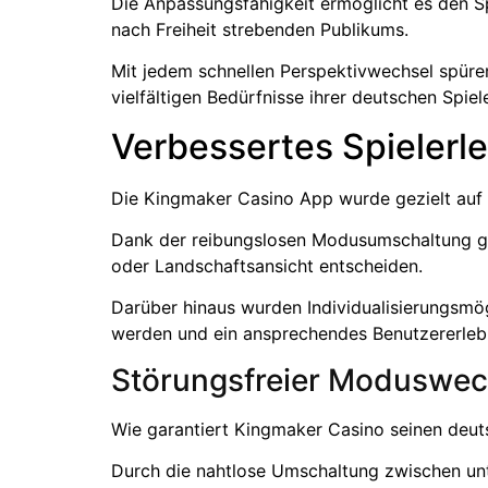
Die Anpassungsfähigkeit ermöglicht es den S
nach Freiheit strebenden Publikums.
Mit jedem schnellen Perspektivwechsel spüre
vielfältigen Bedürfnisse ihrer deutschen Spiele
Verbessertes Spielerle
Die Kingmaker Casino App wurde gezielt auf 
Dank der reibungslosen Modusumschaltung geni
oder Landschaftsansicht entscheiden.
Darüber hinaus wurden Individualisierungsmö
werden und ein ansprechendes Benutzererlebn
Störungsfreier Moduswec
Wie garantiert Kingmaker Casino seinen deuts
Durch die nahtlose Umschaltung zwischen unt