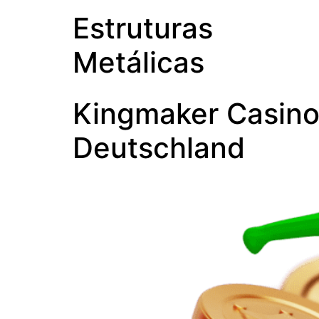
Estruturas
Metálicas
Kingmaker Casino
Deutschland