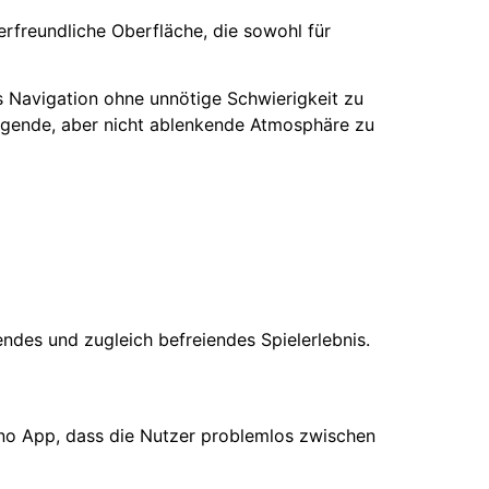
erfreundliche Oberfläche, die sowohl für
s Navigation ohne unnötige Schwierigkeit zu
regende, aber nicht ablenkende Atmosphäre zu
ndes und zugleich befreiendes Spielerlebnis.
no App, dass die Nutzer problemlos zwischen