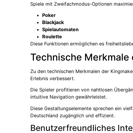
Spiele mit Zweifachmodus-Optionen maximiere
Poker
Blackjack
Spielautomaten
Roulette
Diese Funktionen ermöglichen es freiheitslieb
Technische Merkmale 
Zu den technischen Merkmalen der Kingmaker
Erlebnis verbessert.
Die Spieler profitieren von nahtlosen Übergä
intuitive Navigation gewährleistet.
Diese Gestaltungselemente sprechen ein vielf
Deutschland zugänglich und effizient.
Benutzerfreundliches Int