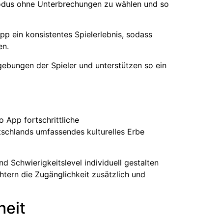
Modus ohne Unterbrechungen zu wählen und so
p ein konsistentes Spielerlebnis, sodass
en.
bungen der Spieler und unterstützen so ein
 App fortschrittliche
tschlands umfassendes kulturelles Erbe
 Schwierigkeitslevel individuell gestalten
htern die Zugänglichkeit zusätzlich und
heit