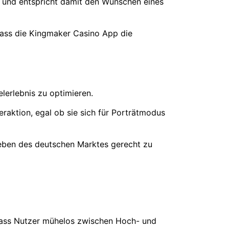
, und entspricht damit den Wünschen eines
dass die Kingmaker Casino App die
lerlebnis zu optimieren.
raktion, egal ob sie sich für Porträtmodus
ieben des deutschen Marktes gerecht zu
 dass Nutzer mühelos zwischen Hoch- und