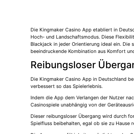
Die Kingmaker Casino App etabliert in Deuts
Hoch- und Landschaftsmodus. Diese Flexibilitä
Blackjack in jeder Orientierung ideal ein. Di
beeindruckende Kombination aus Komfort und 
Reibungsloser Überga
Die Kingmaker Casino App in Deutschland be
verbessert so das Spielerlebnis.
Indem die App dem Verlangen der Nutzer nach F
Casinospiele unabhängig von der Geräteausr
Dieser reibungsloser Übergang wird durch fort
Spielfluss beibehalten, egal ob sie zu Hause r