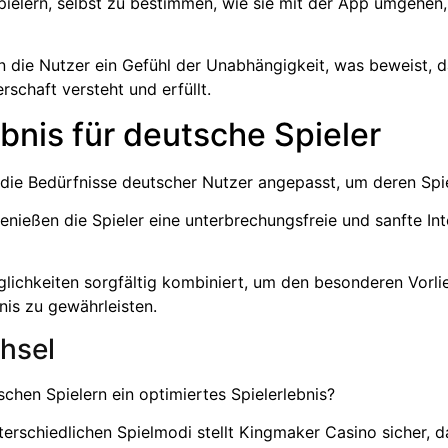
pielern, selbst zu bestimmen, wie sie mit der App umgehen
n die Nutzer ein Gefühl der Unabhängigkeit, was beweist, 
rschaft versteht und erfüllt.
bnis für deutsche Spieler
die Bedürfnisse deutscher Nutzer angepasst, um deren Spie
eßen die Spieler eine unterbrechungsfreie und sanfte Inte
glichkeiten sorgfältig kombiniert, um den besonderen Vorl
is zu gewährleisten.
hsel
chen Spielern ein optimiertes Spielerlebnis?
erschiedlichen Spielmodi stellt Kingmaker Casino sicher,