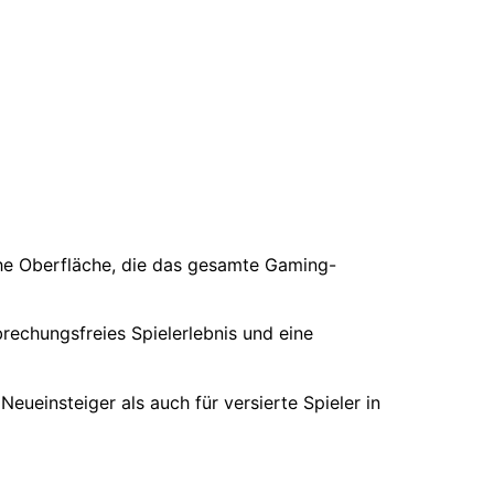
he Oberfläche, die das gesamte Gaming-
rechungsfreies Spielerlebnis und eine
ueinsteiger als auch für versierte Spieler in