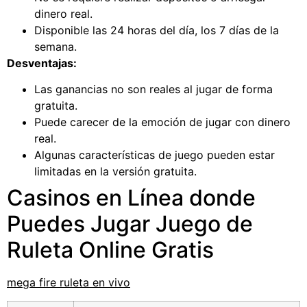
dinero real.
Disponible las 24 horas del día, los 7 días de la
semana.
Desventajas:
Las ganancias no son reales al jugar de forma
gratuita.
Puede carecer de la emoción de jugar con dinero
real.
Algunas características de juego pueden estar
limitadas en la versión gratuita.
Casinos en Línea donde
Puedes Jugar Juego de
Ruleta Online Gratis
mega fire ruleta en vivo