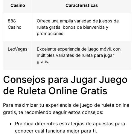
Casino
Características
888
Ofrece una amplia variedad de juegos de
Casino
ruleta gratis, bonos de bienvenida y
promociones.
LeoVegas
Excelente experiencia de juego móvil, con
múltiples variantes de ruleta para jugar
gratis.
Consejos para Jugar Juego
de Ruleta Online Gratis
Para maximizar tu experiencia de juego de ruleta online
gratis, te recomiendo seguir estos consejos:
Practica diferentes estrategias de apuestas para
conocer cuál funciona mejor para ti.