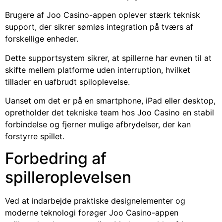
Brugere af Joo Casino-appen oplever stærk teknisk
support, der sikrer sømløs integration på tværs af
forskellige enheder.
Dette supportsystem sikrer, at spillerne har evnen til at
skifte mellem platforme uden interruption, hvilket
tillader en uafbrudt spiloplevelse.
Uanset om det er på en smartphone, iPad eller desktop,
opretholder det tekniske team hos Joo Casino en stabil
forbindelse og fjerner mulige afbrydelser, der kan
forstyrre spillet.
Forbedring af
spilleroplevelsen
Ved at indarbejde praktiske designelementer og
moderne teknologi forøger Joo Casino-appen