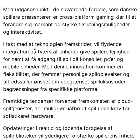
Med udgangspunkt i de nuværende fordele, som danske
spillere præsenterer, er cross-platform gaming klar til at
forandre sig markant og styrke tilslutningsmuligheder
og interaktivitet.
I takt med at teknologien fremskrider, vil flydende
integration på tværs af enheder give spillere lejlighed
for nemt at få adgang til spil på konsoller, pc’er og
mobile enheder. Med denne innovation kommer en
fleksibilitet, der fremmer personlige spiloplevelser og
tilfredsstiller ønsket om ubegrænset spilluksus uden
begrænsninger fra specifikke platforme.
Fremtidige tendenser forventer fremkomsten af cloud-
spiltjenester, der muliggør uafbrudt spil uden krav for
sofistikeret hardware.
Opdateringer i realtid og løbende forøgelse af
spilbiblioteker vil yderligere forstærke spillerens frihed.