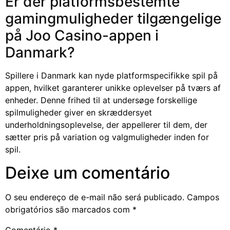
Er der platformsbestemte
gamingmuligheder tilgængelige
på Joo Casino-appen i
Danmark?
Spillere i Danmark kan nyde platformspecifikke spil på
appen, hvilket garanterer unikke oplevelser på tværs af
enheder. Denne frihed til at undersøge forskellige
spilmuligheder giver en skræddersyet
underholdningsoplevelse, der appellerer til dem, der
sætter pris på variation og valgmuligheder inden for
spil.
Deixe um comentário
O seu endereço de e-mail não será publicado.
Campos
obrigatórios são marcados com
*
Comentário
*