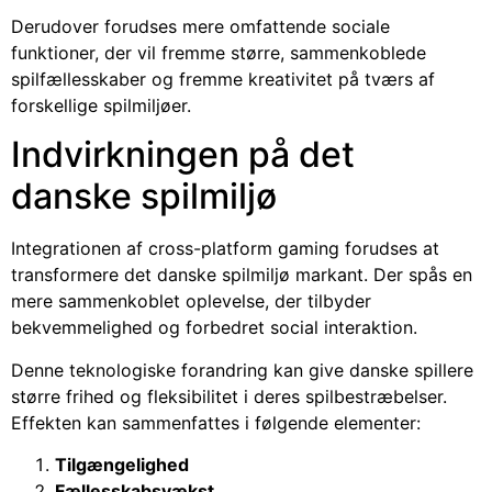
Derudover forudses mere omfattende sociale
funktioner, der vil fremme større, sammenkoblede
spilfællesskaber og fremme kreativitet på tværs af
forskellige spilmiljøer.
Indvirkningen på det
danske spilmiljø
Integrationen af cross-platform gaming forudses at
transformere det danske spilmiljø markant. Der spås en
mere sammenkoblet oplevelse, der tilbyder
bekvemmelighed og forbedret social interaktion.
Denne teknologiske forandring kan give danske spillere
større frihed og fleksibilitet i deres spilbestræbelser.
Effekten kan sammenfattes i følgende elementer:
Tilgængelighed
Fællesskabsvækst