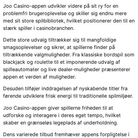
Joo Casino-appen udvikler videre på sit ry for en
problemfri brugeroplevelse og skiller sig endnu mere
med sit store spilbibliotek, hvilket positionerer den til en
stærk spiller i casinobranchen.
Dette store udvalg tiltrækker sig til mangfoldige
smagsoplevelser og sikrer, at spillerne finder på
tiltrækkende valgmuligheder. Fra klassiske bordspil som
blackjack og roulette til et imponerende udvalg af
spilleautomater og live dealer-muligheder præsenterer
appen et verden af muligheder.
Desuden tilføjer inddragelsen af nyskabende titler fra
førende udviklere frisk energi til traditionelle spilmiljøer.
Joo Casino-appen giver spillerne friheden til at
udforske og interagere i deres eget tempo, hvilket
skaber en grænseløs legeplads af underholdning.
Dens varierede tilbud fremhæver appens forpligtelse i