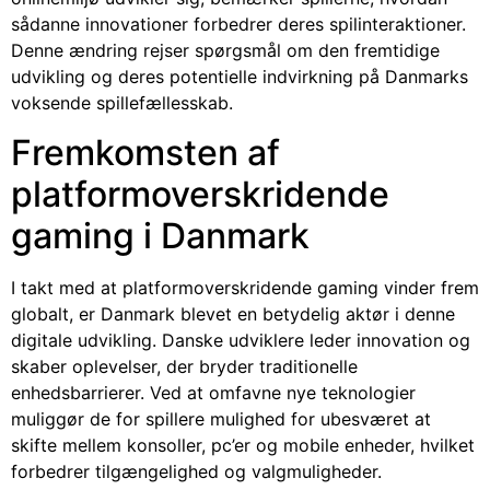
sådanne innovationer forbedrer deres spilinteraktioner.
Denne ændring rejser spørgsmål om den fremtidige
udvikling og deres potentielle indvirkning på Danmarks
voksende spillefællesskab.
Fremkomsten af
platformoverskridende
gaming i Danmark
I takt med at platformoverskridende gaming vinder frem
globalt, er Danmark blevet en betydelig aktør i denne
digitale udvikling. Danske udviklere leder innovation og
skaber oplevelser, der bryder traditionelle
enhedsbarrierer. Ved at omfavne nye teknologier
muliggør de for spillere mulighed for ubesværet at
skifte mellem konsoller, pc’er og mobile enheder, hvilket
forbedrer tilgængelighed og valgmuligheder.