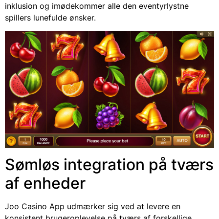
inklusion og imødekommer alle den eventyrlystne
spillers lunefulde ønsker.
Sømløs integration på tværs
af enheder
Joo Casino App udmærker sig ved at levere en
konsistent brugeroplevelse på tværs af forskellige