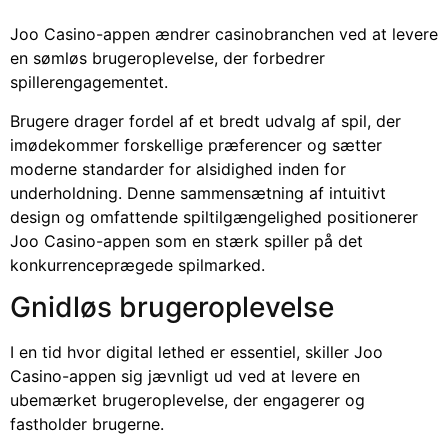
Joo Casino-appen ændrer casinobranchen ved at levere
en sømløs brugeroplevelse, der forbedrer
spillerengagementet.
Brugere drager fordel af et bredt udvalg af spil, der
imødekommer forskellige præferencer og sætter
moderne standarder for alsidighed inden for
underholdning. Denne sammensætning af intuitivt
design og omfattende spiltilgængelighed positionerer
Joo Casino-appen som en stærk spiller på det
konkurrenceprægede spilmarked.
Gnidløs brugeroplevelse
I en tid hvor digital lethed er essentiel, skiller Joo
Casino-appen sig jævnligt ud ved at levere en
ubemærket brugeroplevelse, der engagerer og
fastholder brugerne.