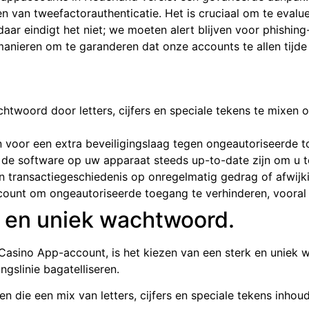
 van tweefactorauthenticatie. Het is cruciaal om te evalu
daar eindigt het niet; we moeten alert blijven voor phishin
anieren om te garanderen dat onze accounts te allen tijde 
twoord door letters, cijfers en speciale tekens te mixen 
n voor een extra beveiligingslaag tegen ongeautoriseerde 
de software op uw apparaat steeds up-to-date zijn om u t
n transactiegeschiedenis op onregelmatig gedrag of afwijk
account om ongeautoriseerde toegang te verhinderen, voora
g en uniek wachtwoord.
Casino App-account, is het kiezen van een sterk en uniek 
gslinie bagatelliseren.
die een mix van letters, cijfers en speciale tekens inho