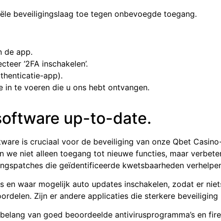
iële beveiligingslaag toe tegen onbevoegde toegang.
n de app.
ecteer ‘2FA inschakelen’.
henticatie-app).
e in te voeren die u ons hebt ontvangen.
oftware up-to-date.
ware is cruciaal voor de beveiliging van onze Qbet Casi
jgen we niet alleen toegang tot nieuwe functies, maar verb
ingspatches die geïdentificeerde kwetsbaarheden verhelpen 
 en waar mogelijk auto updates inschakelen, zodat er niet
delen. Zijn er andere applicaties die sterkere beveiliging
belang van goed beoordeelde antivirusprogramma’s en firew