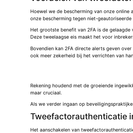
Hoewel we de bescherming van onze online a
onze bescherming tegen niet-geautoriseerde 
Het grootste benefit van 2FA is de gelaagde v
Deze tweelaagse eis maakt het voor inbreker
Bovendien kan 2FA directe alerts geven over
ook meer zekerheid bij het verrichten van h
Rekening houdend met de groeiende ingewikkel
maar cruciaal.
Als we verder ingaan op beveiligingspraktijk
Tweefactorauthenticatie i
Het aanschakelen van tweefactorauthenticati