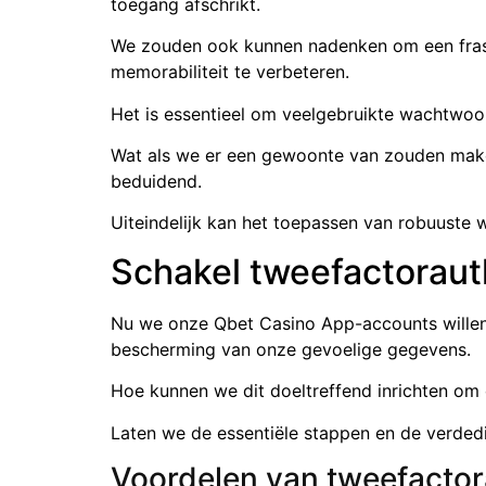
toegang afschrikt.
We zouden ook kunnen nadenken om een frase
memorabiliteit te verbeteren.
Het is essentieel om veelgebruikte wachtwoo
Wat als we er een gewoonte van zouden make
beduidend.
Uiteindelijk kan het toepassen van robuuste
Schakel tweefactorauth
Nu we onze Qbet Casino App-accounts willen b
bescherming van onze gevoelige gegevens.
Hoe kunnen we dit doeltreffend inrichten om 
Laten we de essentiële stappen en de verded
Voordelen van tweefactor