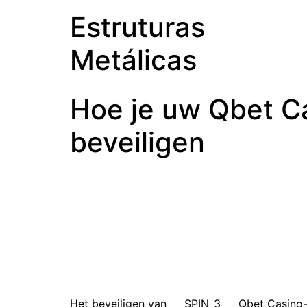
Estruturas
Metálicas
Hoe je uw Qbet C
beveiligen
Het beveiligen van ___SPIN_3___ Qbet Casino