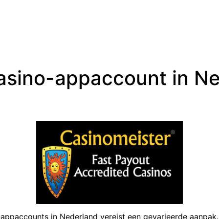
asino-appaccount in Ne
-appaccounts in Nederland vereist een gevarieerde aanpa