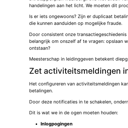
handelingen aan het licht. We moeten dit pro
Is er iets ongewoons? Zijn er duplicaat bet
die kunnen aanduiden op mogelijke fraude.
Door consistent onze transactiegeschiedenis
belangrijk om onszelf af te vragen: opslaan
ontstaan?
Meesterschap in leidinggeven betekent diep
Zet activiteitsmeldingen i
Het configureren van activiteitsmeldingen ka
betalingen.
Door deze notificaties in te schakelen, ond
Dit is wat we in de ogen moeten houden:
Inlogpogingen