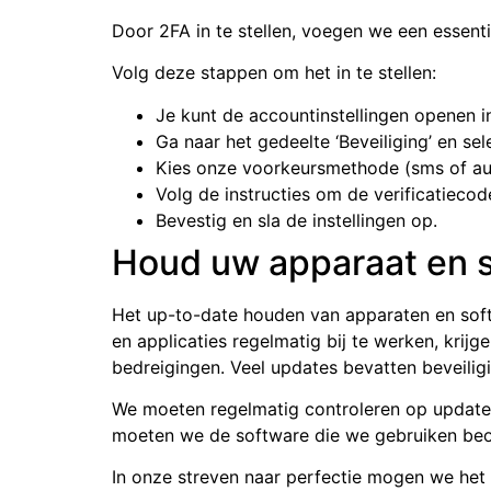
Door 2FA in te stellen, voegen we een essent
Volg deze stappen om het in te stellen:
Je kunt de accountinstellingen openen i
Ga naar het gedeelte ‘Beveiliging’ en sel
Kies onze voorkeursmethode (sms of aut
Volg de instructies om de verificatiecod
Bevestig en sla de instellingen op.
Houd uw apparaat en s
Het up-to-date houden van apparaten en soft
en applicaties regelmatig bij te werken, kri
bedreigingen. Veel updates bevatten beveilig
We moeten regelmatig controleren op updates
moeten we de software die we gebruiken beoor
In onze streven naar perfectie mogen we het 