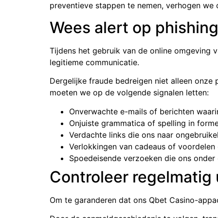
preventieve stappen te nemen, verhogen we 
Wees alert op phishing
Tijdens het gebruik van de online omgeving v
legitieme communicatie.
Dergelijke fraude bedreigen niet alleen onze
moeten we op de volgende signalen letten:
Onverwachte e-mails of berichten waari
Onjuiste grammatica of spelling in form
Verdachte links die ons naar ongebruikel
Verlokkingen van cadeaus of voordelen d
Spoedeisende verzoeken die ons onder d
Controleer regelmatig 
Om te garanderen dat ons Qbet Casino-appacco