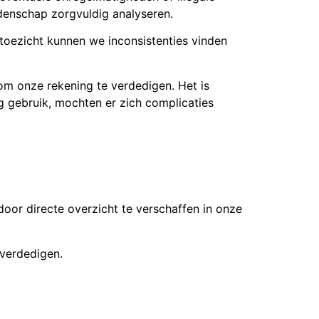
denschap zorgvuldig analyseren.
toezicht kunnen we inconsistenties vinden
om onze rekening te verdedigen. Het is
g gebruik, mochten er zich complicaties
oor directe overzicht te verschaffen in onze
 verdedigen.