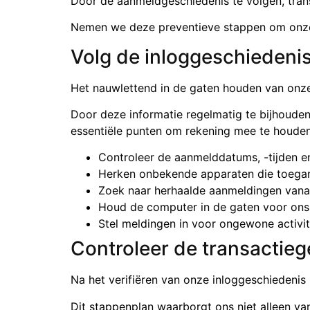
Door de aanmeldgeschiedenis te volgen, trans
Nemen we deze preventieve stappen om onz
Volg de inloggeschiedeni
Het nauwlettend in de gaten houden van onze
Door deze informatie regelmatig te bijhoude
essentiële punten om rekening mee te houden
Controleer de aanmelddatums, -tijden en 
Herken onbekende apparaten die toegang
Zoek naar herhaalde aanmeldingen vanaf 
Houd de computer in de gaten voor onsu
Stel meldingen in voor ongewone activit
Controleer de transactie
Na het verifiëren van onze inloggeschiedenis 
Dit stappenplan waarborgt ons niet alleen v