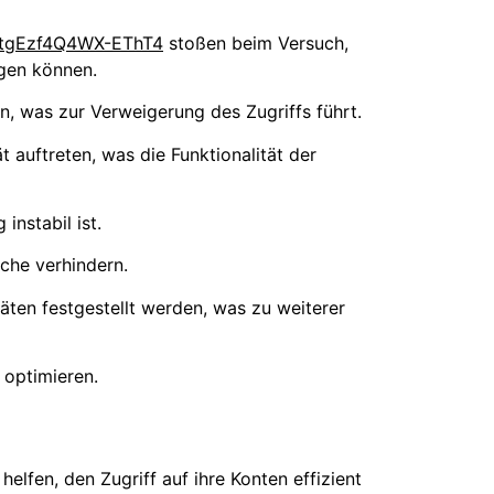
vCtgEzf4Q4WX-EThT4
stoßen beim Versuch,
igen können.
, was zur Verweigerung des Zugriffs führt.
auftreten, was die Funktionalität der
nstabil ist.
che verhindern.
äten festgestellt werden, was zu weiterer
 optimieren.
elfen, den Zugriff auf ihre Konten effizient