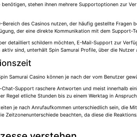
 benötigen, stehen ihnen mehrere Supportoptionen zur Ver
Bereich des Casinos nutzen, der häufig gestellte Fragen be
rfügung, der eine direkte Kommunikation mit dem Support-T
ieber detailliert schildern möchten, E-Mail-Support zur Ve
n aktiv sind, unterhält Spin Samurai Profile, über die Nutzer
ionszeit
Spin Samurai Casino können je nach der vom Benutzer gewä
e-Chat-Support raschere Antworten und meist innerhalb ein
der Regel etliche Stunden bis zu einem Werktag in Anspruc
iten je nach Anrufaufkommen unterschiedlich sein, die Mita
die Zeitzonenunterschiede beachten, da diese die Reaktion
ozesse verstehen