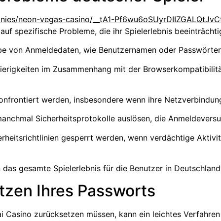
panies/neon-vegas-casino/__tA1-Pf6wu6oSUyrDIIZGALQtJ
auf spezifische Probleme, die ihr Spielerlebnis beeinträcht
gabe von Anmeldedaten, wie Benutzernamen oder Passwörtern
erigkeiten im Zusammenhang mit der Browserkompatibilität 
frontiert werden, insbesondere wenn ihre Netzverbindung i
anchmal Sicherheitsprotokolle auslösen, die Anmeldeversu
heitsrichtlinien gesperrt werden, wenn verdächtige Aktivit
das gesamte Spielerlebnis für die Benutzer in Deutschland
tzen Ihres Passworts
i Casino zurücksetzen müssen, kann ein leichtes Verfahren h