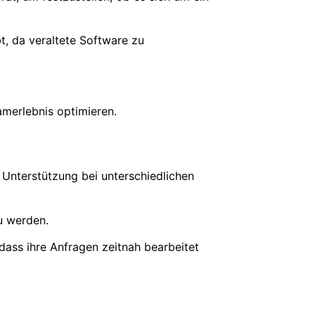
t, da veraltete Software zu
amerlebnis optimieren.
o Unterstützung bei unterschiedlichen
u werden.
dass ihre Anfragen zeitnah bearbeitet