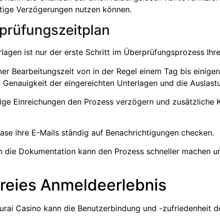
ötige Verzögerungen nutzen können.
prüfungszeitplan
rlagen ist nur der erste Schritt im Überprüfungsprozess Ihr
er Bearbeitungszeit von in der Regel einem Tag bis einige
 Genauigkeit der eingereichten Unterlagen und die Auslast
ndige Einreichungen den Prozess verzögern und zusätzlich
hase ihre E-Mails ständig auf Benachrichtigungen checken.
an die Dokumentation kann den Prozess schneller machen u
freies Anmeldeerlebnis
urai Casino kann die Benutzerbindung und -zufriedenheit de