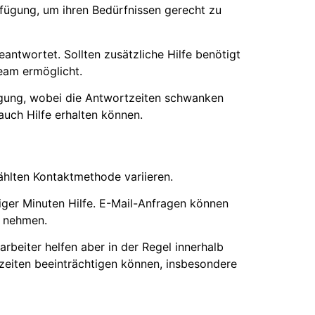
fügung, um ihren Bedürfnissen gerecht zu
antwortet. Sollten zusätzliche Hilfe benötigt
eam ermöglicht.
rfügung, wobei die Antwortzeiten schwanken
 auch Hilfe erhalten können.
hlten Kontaktmethode variieren.
iger Minuten Hilfe. E-Mail-Anfragen können
h nehmen.
rbeiter helfen aber in der Regel innerhalb
szeiten beeinträchtigen können, insbesondere