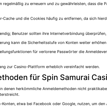
 regelmäßig zu erneuern und zu gewährleisten, dass die Pas
er-Cache und die Cookies häufig zu entfernen, da sich hi
endig; Benutzer sollten ihre Internetverbindung überprüfen,
ierung kann die Sicherheitsstufe von Konten weiter erhöhe
tellungsfunktionen für verlorene Passwörter die Anmeldeve
ang zur Casino-Plattform erheblich vereinfacht werden.
thoden für Spin Samurai Cas
, in denen herkömmliche Anmeldemethoden nicht praktikabel
erstreicht.
a-Konten, etwa bei Facebook oder Google, nutzen, um den 