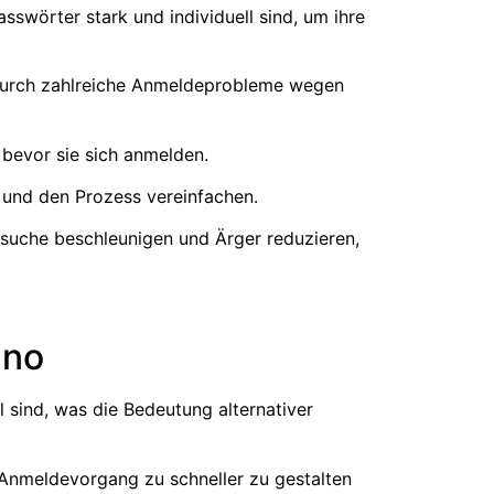
swörter stark und individuell sind, um ihre
erdurch zahlreiche Anmeldeprobleme wegen
 bevor sie sich anmelden.
n und den Prozess vereinfachen.
rsuche beschleunigen und Ärger reduzieren,
ino
 sind, was die Bedeutung alternativer
Anmeldevorgang zu schneller zu gestalten