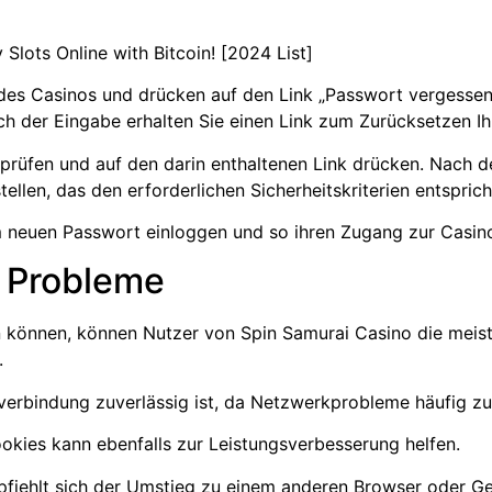
 des Casinos und drücken auf den Link „Passwort vergessen
h der Eingabe erhalten Sie einen Link zum Zurücksetzen Ih
rprüfen und auf den darin enthaltenen Link drücken. Nach 
llen, das den erforderlichen Sicherheitskriterien entsprich
em neuen Passwort einloggen und so ihren Zugang zur Casi
 Probleme
in können, können Nutzer von Spin Samurai Casino die meis
.
etverbindung zuverlässig ist, da Netzwerkprobleme häufig z
kies kann ebenfalls zur Leistungsverbesserung helfen.
iehlt sich der Umstieg zu einem anderen Browser oder Gerä