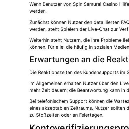
Wenn Benutzer von Spin Samurai Casino Hilfe
werden.
Zunächst können Nutzer den detaillierten FAQ-
werden, steht Spielern der Live-Chat zur Ve
Weiterhin steht Nutzern, die ihre Probleme l
können. Für alle, die häufig in sozialen Medie
Erwartungen an die Reakt
Die Reaktionszeiten des Kundensupports im 
Im Allgemeinen erhalten Nutzer über den Liv
mehr Zeit dauern; die Beantwortung kann in 
Bei telefonischem Support können die Warteze
eines akzeptablen Zeitraums. Nutzer sollten 
zu Stoßzeiten oder an Feiertagen.
Kontoverifizierungspr