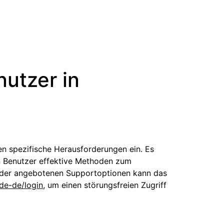
nutzer in
en spezifische Herausforderungen ein. Es
n Benutzer effektive Methoden zum
 der angebotenen Supportoptionen kann das
/de-de/login
, um einen störungsfreien Zugriff