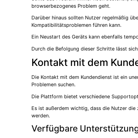
browserbezogenes Problem geht.
Darüber hinaus sollten Nutzer regelmäßig übe
Kompatibilitätsproblemen führen kann.
Ein Neustart des Geräts kann ebenfalls temp
Durch die Befolgung dieser Schritte lässt sic
Kontakt mit dem Kund
Die Kontakt mit dem Kundendienst ist ein uner
Problemen suchen.
Die Plattform bietet verschiedene Supportop
Es ist außerdem wichtig, dass die Nutzer die
werden.
Verfügbare Unterstützun