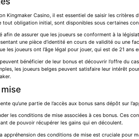
ges
tion Kingmaker Casino, il est essentiel de saisir les critères
e tout obligation initial, sont disponibles sous certaines con
 afin de assurer que les joueurs se conforment à la législa
ésentant une pièce d’identité en cours de validité ou une fa
ue les joueurs ont l’âge légal pour jouer, qui est de 21 ans 
rs peuvent bénéficier de leur bonus et découvrir l’offre du c
les, les joueurs belges peuvent satisfaire leur intérêt pou
aker.
 mise
ésente qu’une partie de l’accès aux bonus sans dépôt sur l’
er les conditions de mise associées à ces bonus. Ces condi
ant de pouvoir récupérer les gains qui en découlent.
 la appréhension des conditions de mise est cruciale pour ma