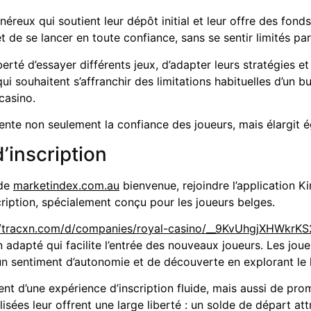
éreux qui soutient leur dépôt initial et leur offre des fon
e se lancer en toute confiance, sans se sentir limités par u
berté d’essayer différents jeux, d’adapter leurs stratégies e
 souhaitent s’affranchir des limitations habituelles d’un bud
 casino.
te non seulement la confiance des joueurs, mais élargit é
’inscription
 de
marketindex.com.au
bienvenue, rejoindre l’application 
ription, spécialement conçu pour les joueurs belges.
//tracxn.com/d/companies/royal-casino/__9KvUhgjXHW
on adapté qui facilite l’entrée des nouveaux joueurs. Les jo
nt un sentiment d’autonomie et de découverte en explorant l
ent d’une expérience d’inscription fluide, mais aussi de p
sées leur offrent une large liberté : un solde de départ attr