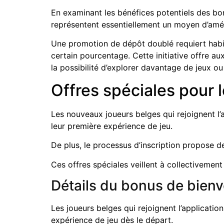
En examinant les bénéfices potentiels des bon
représentent essentiellement un moyen d’amél
Une promotion de dépôt doublé requiert habit
certain pourcentage. Cette initiative offre au
la possibilité d’explorer davantage de jeux o
Offres spéciales pour 
Les nouveaux joueurs belges qui rejoignent l
leur première expérience de jeu.
De plus, le processus d’inscription propose de
Ces offres spéciales veillent à collectivemen
Détails du bonus de bien
Les joueurs belges qui rejoignent l’applicati
expérience de jeu dès le départ.