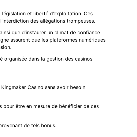
égislation et liberté d’exploitation. Ces
l’interdiction des allégations trompeuses.
 ainsi que d’instaurer un climat de confiance
ligne assurent que les plateformes numériques
sion.
té organisée dans la gestion des casinos.
n Kingmaker Casino sans avoir besoin
ques pour être en mesure de bénéficier de ces
 provenant de tels bonus.