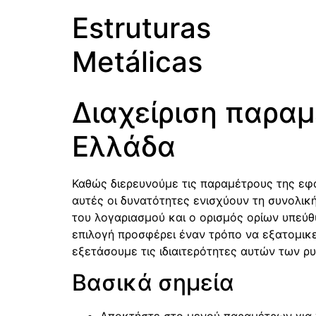
Estruturas
Metálicas
Διαχείριση παρα
Ελλάδα
Καθώς διερευνούμε τις παραμέτρους της ε
αυτές οι δυνατότητες ενισχύουν τη συνολι
του λογαριασμού και ο ορισμός ορίων υπεύθ
επιλογή προσφέρει έναν τρόπο να εξατομικε
εξετάσουμε τις ιδιαιτερότητες αυτών των ρ
Βασικά σημεία