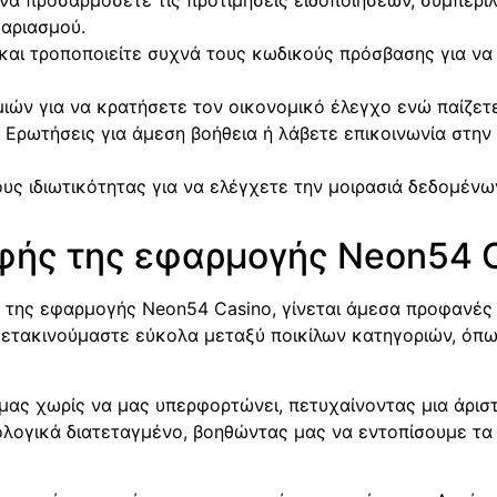
να προσαρμόσετε τις προτιμήσεις ειδοποιήσεων, συμπερι
γαριασμού.
αι τροποποιείτε συχνά τους κωδικούς πρόσβασης για να
μιών για να κρατήσετε τον οικονομικό έλεγχο ενώ παίζετ
 Ερωτήσεις για άμεση βοήθεια ή λάβετε επικοινωνία στην
υς ιδιωτικότητας για να ελέγχετε την μοιρασιά δεδομέν
αφής της εφαρμογής Neon54 
 της εφαρμογής Neon54 Casino, γίνεται άμεσα προφανές 
 μετακινούμαστε εύκολα μεταξύ ποικίλων κατηγοριών, όπως
ας χωρίς να μας υπερφορτώνει, πετυχαίνοντας μια άριστ
ρθολογικά διατεταγμένο, βοηθώντας μας να εντοπίσουμε 