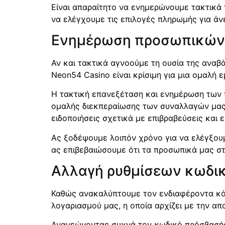
Είναι απαραίτητο να ενημερώνουμε τακτικά 
να ελέγχουμε τις επιλογές πληρωμής για άν
Ενημέρωση προσωπικών
Αν και τακτικά αγνοούμε τη ουσία της ανα
Neon54 Casino είναι κρίσιμη για μια ομαλή εμ
Η τακτική επανεξέταση και ενημέρωση των 
ομαλής διεκπεραίωσης των συναλλαγών μας. 
ειδοποιήσεις σχετικά με επιβραβεύσεις και 
Ας ξοδέψουμε λοιπόν χρόνο για να ελέγξουμ
ας επιβεβαιώσουμε ότι τα προσωπικά μας σ
Αλλαγή ρυθμίσεων κωδι
Καθώς ανακαλύπτουμε τον ενδιαφέροντα κόσ
λογαριασμού μας, η οποία αρχίζει με την α
Ανανεώνοντας συχνά τον κωδικό πρόσβασής μ