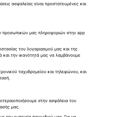
ίσεις ασφαλείας είναι προστατευμένες και
των προσωπικών μας πληροφοριών στην app
στασίας του λογαριασμού μας και της
ά και την ικανότητά μας να λαμβάνουμε
τρονικού ταχυδρομείου και τηλεφώνου, και
τασή.
οτεραιοποιήσουμε στην ασφάλεια του
ασής μας.
την εμπειρία παιχνιδιού μας. Για να