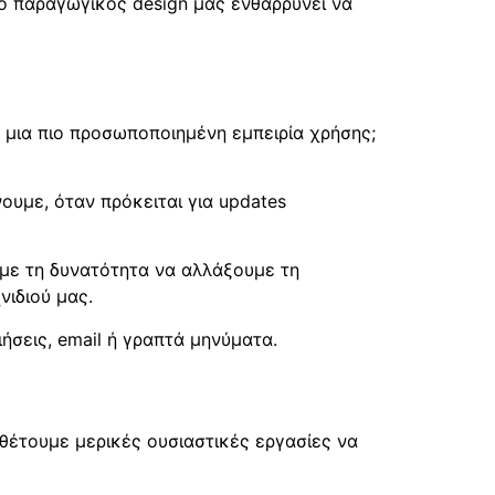
 ο παραγωγικός design μας ενθαρρύνει να
 μια πιο προσωποποιημένη εμπειρία χρήσης;
ουμε, όταν πρόκειται για updates
ουμε τη δυνατότητα να αλλάξουμε τη
ιδιού μας.
ήσεις, email ή γραπτά μηνύματα.
θέτουμε μερικές ουσιαστικές εργασίες να