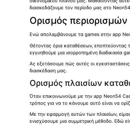
οικονομικού πλάνου μας. Μαθαίνοντας αυτές
διασκεδάζουμε τον περίοδο μας στο Neon54
Ορισμός περιορισμών γ
Ενώ απολαμβάνουμε τα games στην app Neon
Θέτοντας όρια καταθέσεων, εποπτεύοντας τη
εγγυηθούμε μια ισορροπημένη διαδικασία ga
Ας εξετάσουμε πώς αυτές οι εγκαταστάσεις
διασκέδαση μας.
Ορισμός πλαισίων κατα
Όταν επικοινωνούμε με την app Neon54 Casi
τρόπος για να το κάνουμε αυτό είναι να ορί
Με την εφαρμογή αυτών των πλαισίων, είμασ
ενισχύσουμε μια συμμετρική μέθοδο. Εδώ εί