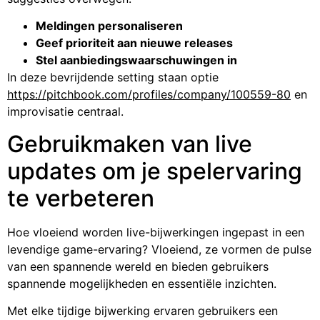
Meldingen personaliseren
Geef prioriteit aan nieuwe releases
Stel aanbiedingswaarschuwingen in
In deze bevrijdende setting staan optie
https://pitchbook.com/profiles/company/100559-80
en
improvisatie centraal.
Gebruikmaken van live
updates om je spelervaring
te verbeteren
Hoe vloeiend worden live-bijwerkingen ingepast in een
levendige game-ervaring? Vloeiend, ze vormen de pulse
van een spannende wereld en bieden gebruikers
spannende mogelijkheden en essentiële inzichten.
Met elke tijdige bijwerking ervaren gebruikers een