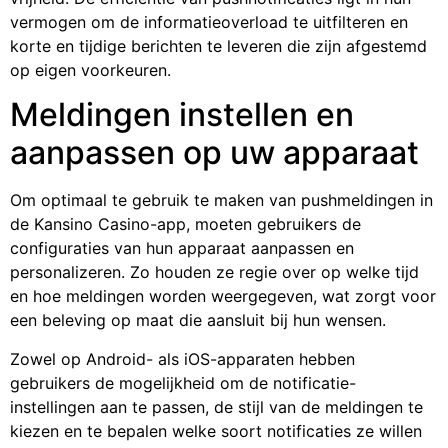
vermogen om de informatieoverload te uitfilteren en
korte en tijdige berichten te leveren die zijn afgestemd
op eigen voorkeuren.
Meldingen instellen en
aanpassen op uw apparaat
Om optimaal te gebruik te maken van pushmeldingen in
de Kansino Casino-app, moeten gebruikers de
configuraties van hun apparaat aanpassen en
personalizeren. Zo houden ze regie over op welke tijd
en hoe meldingen worden weergegeven, wat zorgt voor
een beleving op maat die aansluit bij hun wensen.
Zowel op Android- als iOS-apparaten hebben
gebruikers de mogelijkheid om de notificatie-
instellingen aan te passen, de stijl van de meldingen te
kiezen en te bepalen welke soort notificaties ze willen