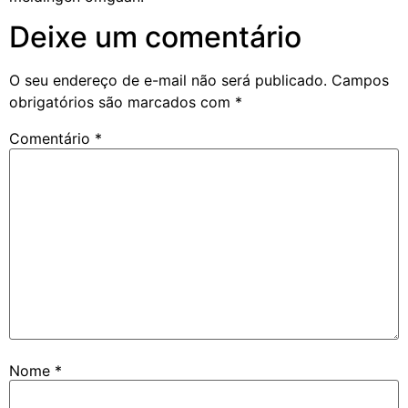
Deixe um comentário
O seu endereço de e-mail não será publicado.
Campos
obrigatórios são marcados com
*
Comentário
*
Nome
*