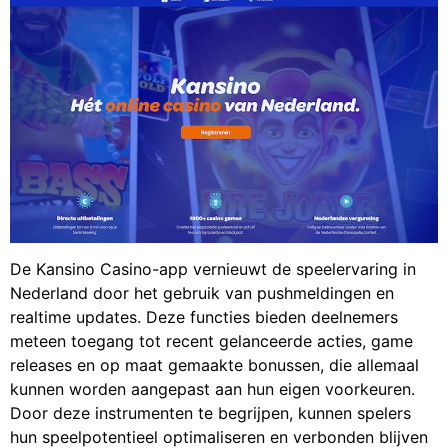
De Kansino Casino-app vernieuwt de speelervaring in
Nederland door het gebruik van pushmeldingen en
realtime updates. Deze functies bieden deelnemers
meteen toegang tot recent gelanceerde acties, game
releases en op maat gemaakte bonussen, die allemaal
kunnen worden aangepast aan hun eigen voorkeuren.
Door deze instrumenten te begrijpen, kunnen spelers
hun speelpotentieel optimaliseren en verbonden blijven