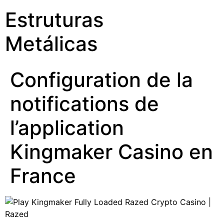
Estruturas
Metálicas
Configuration de la
notifications de
l’application
Kingmaker Casino en
France