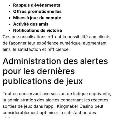
Rappels d’événements
Offres promotionnelles
Mises à jour du compte
Activité des amis
Notifications de victoire
Ces personnalisations offrent la possibilité aux clients
de façonner leur expérience numérique, augmentant
ainsi le satisfaction et l’efficience.
Administration des alertes
pour les dernières
publications de jeux
Tout en conservant une session de ludique captivante,
la administration des alertes concernant les récentes
sorties de jeux dans l’appli Kingmaker Casino peut
considérablement optimiser la satisfaction des