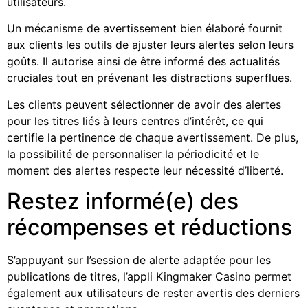
utilisateurs.
Un mécanisme de avertissement bien élaboré fournit
aux clients les outils de ajuster leurs alertes selon leurs
goûts. Il autorise ainsi de être informé des actualités
cruciales tout en prévenant les distractions superflues.
Les clients peuvent sélectionner de avoir des alertes
pour les titres liés à leurs centres d’intérêt, ce qui
certifie la pertinence de chaque avertissement. De plus,
la possibilité de personnaliser la périodicité et le
moment des alertes respecte leur nécessité d’liberté.
Restez informé(e) des
récompenses et réductions
S’appuyant sur l’session de alerte adaptée pour les
publications de titres, l’appli Kingmaker Casino permet
également aux utilisateurs de rester avertis des derniers