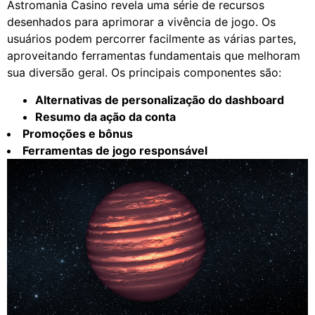
Astromania Casino revela uma série de recursos
desenhados para aprimorar a vivência de jogo. Os
usuários podem percorrer facilmente as várias partes,
aproveitando ferramentas fundamentais que melhoram
sua diversão geral. Os principais componentes são:
Alternativas de personalização do dashboard
Resumo da ação da conta
Promoções e bônus
Ferramentas de jogo responsável