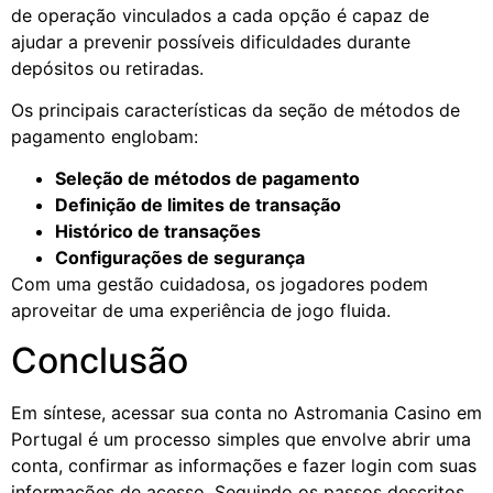
de operação vinculados a cada opção é capaz de
ajudar a prevenir possíveis dificuldades durante
depósitos ou retiradas.
Os principais características da seção de métodos de
pagamento englobam:
Seleção de métodos de pagamento
Definição de limites de transação
Histórico de transações
Configurações de segurança
Com uma gestão cuidadosa, os jogadores podem
aproveitar de uma experiência de jogo fluida.
Conclusão
Em síntese, acessar sua conta no Astromania Casino em
Portugal é um processo simples que envolve abrir uma
conta, confirmar as informações e fazer login com suas
informações de acesso. Seguindo os passos descritos,