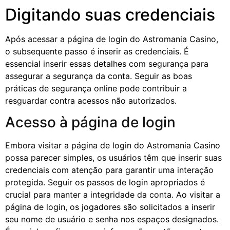
Digitando suas credenciais
Após acessar a página de login do Astromania Casino,
o subsequente passo é inserir as credenciais. É
essencial inserir essas detalhes com segurança para
assegurar a segurança da conta. Seguir as boas
práticas de segurança online pode contribuir a
resguardar contra acessos não autorizados.
Acesso à página de login
Embora visitar a página de login do Astromania Casino
possa parecer simples, os usuários têm que inserir suas
credenciais com atenção para garantir uma interação
protegida. Seguir os passos de login apropriados é
crucial para manter a integridade da conta. Ao visitar a
página de login, os jogadores são solicitados a inserir
seu nome de usuário e senha nos espaços designados.