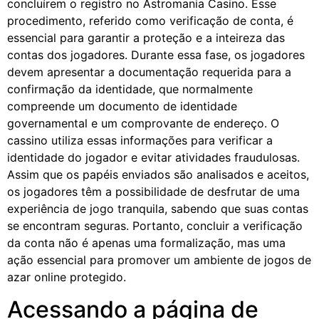
concluírem o registro no Astromania Casino. Esse
procedimento, referido como verificação de conta, é
essencial para garantir a proteção e a inteireza das
contas dos jogadores. Durante essa fase, os jogadores
devem apresentar a documentação requerida para a
confirmação da identidade, que normalmente
compreende um documento de identidade
governamental e um comprovante de endereço. O
cassino utiliza essas informações para verificar a
identidade do jogador e evitar atividades fraudulosas.
Assim que os papéis enviados são analisados e aceitos,
os jogadores têm a possibilidade de desfrutar de uma
experiência de jogo tranquila, sabendo que suas contas
se encontram seguras. Portanto, concluir a verificação
da conta não é apenas uma formalização, mas uma
ação essencial para promover um ambiente de jogos de
azar online protegido.
Acessando a página de