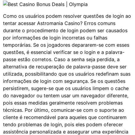
Como os usuários podem resolver questões de login ao
tentar acessar Astromania Casino? Erros comuns
durante o procedimento de login podem ser causados
por informações de login incorretas ou falhas
temporárias. Se os jogadores depararem-se com esses
questões, é essencial verificar se o login e a palavra-
passe estão corretos. Caso a senha seja perdida, a
alternativa de recuperação de palavra-passe deve ser
utilizada, possibilitando que os usuários redefinam suas
informações de login com segurança. Se os questões
persistirem, sugere-se que os usuários limpem o cache
do navegador ou tentem usar um navegador diferente,
pois essas medidas geralmente resolvem problemas
técnicas. Por último, comunicar-se com o suporte ao
cliente é recomendável para aqueles que continuarem
tendo problemas de login, pois eles podem oferecer
assistência personalizada e assegurar uma experiência