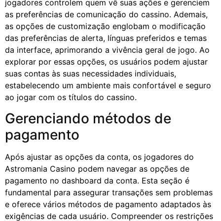
jogadores controlem quem vê suas ações e gerenciem
as preferências de comunicação do cassino. Ademais,
as opções de customização englobam o modificação
das preferências de alerta, línguas preferidos e temas
da interface, aprimorando a vivência geral de jogo. Ao
explorar por essas opções, os usuários podem ajustar
suas contas às suas necessidades individuais,
estabelecendo um ambiente mais confortável e seguro
ao jogar com os títulos do cassino.
Gerenciando métodos de
pagamento
Após ajustar as opções da conta, os jogadores do
Astromania Casino podem navegar as opções de
pagamento no dashboard da conta. Esta seção é
fundamental para assegurar transações sem problemas
e oferece vários métodos de pagamento adaptados às
exigências de cada usuário. Compreender os restrições