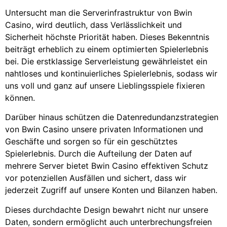
Untersucht man die Serverinfrastruktur von Bwin
Casino, wird deutlich, dass Verlässlichkeit und
Sicherheit höchste Priorität haben. Dieses Bekenntnis
beiträgt erheblich zu einem optimierten Spielerlebnis
bei. Die erstklassige Serverleistung gewährleistet ein
nahtloses und kontinuierliches Spielerlebnis, sodass wir
uns voll und ganz auf unsere Lieblingsspiele fixieren
können.
Darüber hinaus schützen die Datenredundanzstrategien
von Bwin Casino unsere privaten Informationen und
Geschäfte und sorgen so für ein geschütztes
Spielerlebnis. Durch die Aufteilung der Daten auf
mehrere Server bietet Bwin Casino effektiven Schutz
vor potenziellen Ausfällen und sichert, dass wir
jederzeit Zugriff auf unsere Konten und Bilanzen haben.
Dieses durchdachte Design bewahrt nicht nur unsere
Daten, sondern ermöglicht auch unterbrechungsfreien