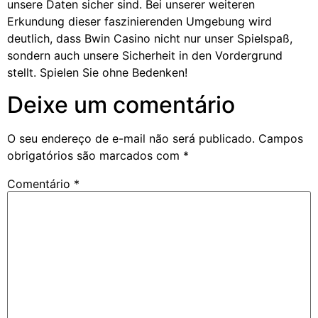
unsere Daten sicher sind. Bei unserer weiteren
Erkundung dieser faszinierenden Umgebung wird
deutlich, dass Bwin Casino nicht nur unser Spielspaß,
sondern auch unsere Sicherheit in den Vordergrund
stellt. Spielen Sie ohne Bedenken!
Deixe um comentário
O seu endereço de e-mail não será publicado.
Campos
obrigatórios são marcados com
*
Comentário
*