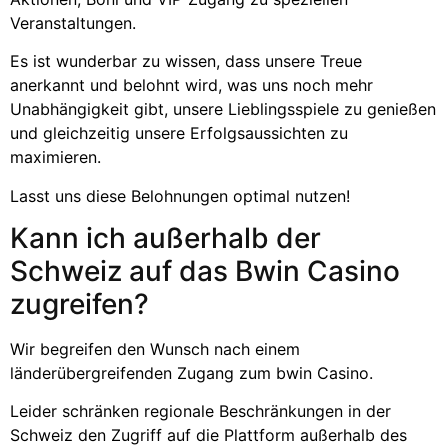
Veranstaltungen.
Es ist wunderbar zu wissen, dass unsere Treue
anerkannt und belohnt wird, was uns noch mehr
Unabhängigkeit gibt, unsere Lieblingsspiele zu genießen
und gleichzeitig unsere Erfolgsaussichten zu
maximieren.
Lasst uns diese Belohnungen optimal nutzen!
Kann ich außerhalb der
Schweiz auf das Bwin Casino
zugreifen?
Wir begreifen den Wunsch nach einem
länderübergreifenden Zugang zum bwin Casino.
Leider schränken regionale Beschränkungen in der
Schweiz den Zugriff auf die Plattform außerhalb des