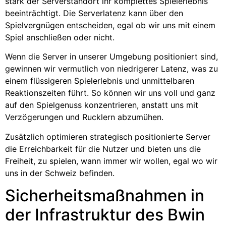
stark der Serverstandort ihr komplettes Spielerlebnis
beeinträchtigt. Die Serverlatenz kann über den
Spielvergnügen entscheiden, egal ob wir uns mit einem
Spiel anschließen oder nicht.
Wenn die Server in unserer Umgebung positioniert sind,
gewinnen wir vermutlich von niedrigerer Latenz, was zu
einem flüssigeren Spielerlebnis und unmittelbaren
Reaktionszeiten führt. So können wir uns voll und ganz
auf den Spielgenuss konzentrieren, anstatt uns mit
Verzögerungen und Rucklern abzumühen.
Zusätzlich optimieren strategisch positionierte Server
die Erreichbarkeit für die Nutzer und bieten uns die
Freiheit, zu spielen, wann immer wir wollen, egal wo wir
uns in der Schweiz befinden.
Sicherheitsmaßnahmen in
der Infrastruktur des Bwin