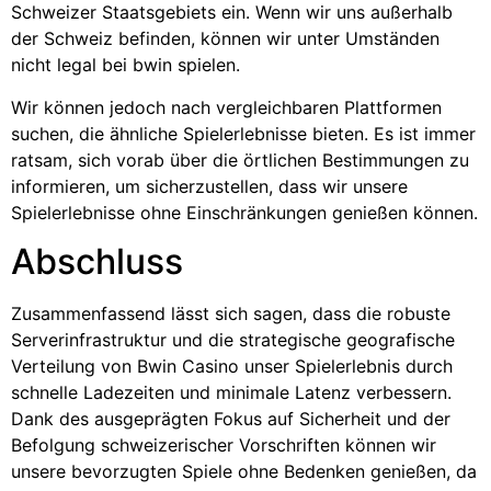
Schweizer Staatsgebiets ein. Wenn wir uns außerhalb
der Schweiz befinden, können wir unter Umständen
nicht legal bei bwin spielen.
Wir können jedoch nach vergleichbaren Plattformen
suchen, die ähnliche Spielerlebnisse bieten. Es ist immer
ratsam, sich vorab über die örtlichen Bestimmungen zu
informieren, um sicherzustellen, dass wir unsere
Spielerlebnisse ohne Einschränkungen genießen können.
Abschluss
Zusammenfassend lässt sich sagen, dass die robuste
Serverinfrastruktur und die strategische geografische
Verteilung von Bwin Casino unser Spielerlebnis durch
schnelle Ladezeiten und minimale Latenz verbessern.
Dank des ausgeprägten Fokus auf Sicherheit und der
Befolgung schweizerischer Vorschriften können wir
unsere bevorzugten Spiele ohne Bedenken genießen, da