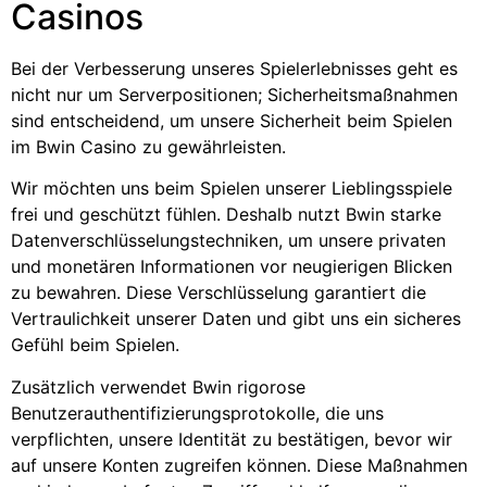
Casinos
Bei der Verbesserung unseres Spielerlebnisses geht es
nicht nur um Serverpositionen; Sicherheitsmaßnahmen
sind entscheidend, um unsere Sicherheit beim Spielen
im Bwin Casino zu gewährleisten.
Wir möchten uns beim Spielen unserer Lieblingsspiele
frei und geschützt fühlen. Deshalb nutzt Bwin starke
Datenverschlüsselungstechniken, um unsere privaten
und monetären Informationen vor neugierigen Blicken
zu bewahren. Diese Verschlüsselung garantiert die
Vertraulichkeit unserer Daten und gibt uns ein sicheres
Gefühl beim Spielen.
Zusätzlich verwendet Bwin rigorose
Benutzerauthentifizierungsprotokolle, die uns
verpflichten, unsere Identität zu bestätigen, bevor wir
auf unsere Konten zugreifen können. Diese Maßnahmen