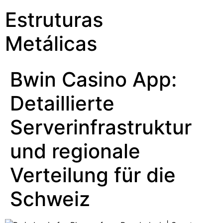
Estruturas
Metálicas
Bwin Casino App:
Detaillierte
Serverinfrastruktur
und regionale
Verteilung für die
Schweiz