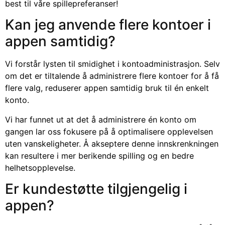
best til våre spillepreferanser!
Kan jeg anvende flere kontoer i
appen samtidig?
Vi forstår lysten til smidighet i kontoadministrasjon. Selv
om det er tiltalende å administrere flere kontoer for å få
flere valg, reduserer appen samtidig bruk til én enkelt
konto.
Vi har funnet ut at det å administrere én konto om
gangen lar oss fokusere på å optimalisere opplevelsen
uten vanskeligheter. Å akseptere denne innskrenkningen
kan resultere i mer berikende spilling og en bedre
helhetsopplevelse.
Er kundestøtte tilgjengelig i
appen?