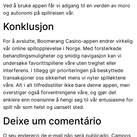
Ved å bruke appen får vi adgang til en verden av moro
og autonomi på spillreisen vår.
Konklusjon
For å avslutte, Boomerang Casino-appen endrer virkelig
vår online spillopplevelse i Norge. Med forsterkede
behandlingsmuligheter og smidig navigasjon kan vi
undersøke favorittspillene våre uten treghet eller
interferens. I tillegg gir prioriteringen på beskyttede
transaksjoner oss sikkerhet mens vi nyter spilløktene
våre. Alt i alt tilfredsstiller ikke bare denne appen, men
overstiger også forventningene våre, og gjør det
enklere enn noensinne å hengi seg til vår entusiasme for
spill når som helst og uansett sted.
Deixe um comentário
O seu endereço de e-mail não será publicado.
Campos