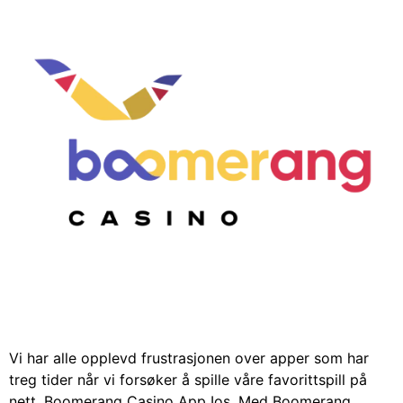
Vi har alle opplevd frustrasjonen over apper som har
treg tider når vi forsøker å spille våre favorittspill på
nett,
Boomerang Casino App Ios
. Med Boomerang