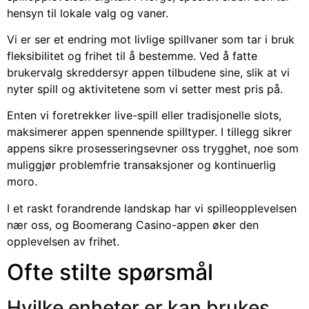
hensyn til lokale valg og vaner.
Vi er ser et endring mot livlige spillvaner som tar i bruk
fleksibilitet og frihet til å bestemme. Ved å fatte
brukervalg skreddersyr appen tilbudene sine, slik at vi
nyter spill og aktivitetene som vi setter mest pris på.
Enten vi foretrekker live-spill eller tradisjonelle slots,
maksimerer appen spennende spilltyper. I tillegg sikrer
appens sikre prosesseringsevner oss trygghet, noe som
muliggjør problemfrie transaksjoner og kontinuerlig
moro.
I et raskt forandrende landskap har vi spilleopplevelsen
nær oss, og Boomerang Casino-appen øker den
opplevelsen av frihet.
Ofte stilte spørsmål
Hvilke enheter er kan brukes