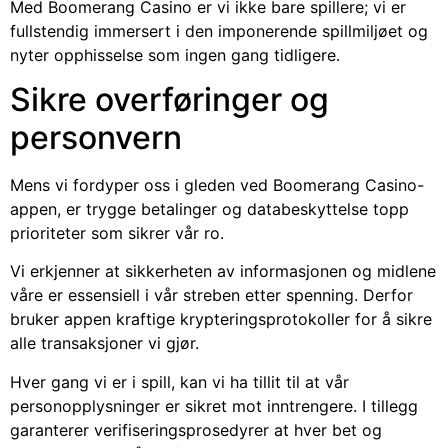
Med Boomerang Casino er vi ikke bare spillere; vi er
fullstendig immersert i den imponerende spillmiljøet og
nyter opphisselse som ingen gang tidligere.
Sikre overføringer og
personvern
Mens vi fordyper oss i gleden ved Boomerang Casino-
appen, er trygge betalinger og databeskyttelse topp
prioriteter som sikrer vår ro.
Vi erkjenner at sikkerheten av informasjonen og midlene
våre er essensiell i vår streben etter spenning. Derfor
bruker appen kraftige krypteringsprotokoller for å sikre
alle transaksjoner vi gjør.
Hver gang vi er i spill, kan vi ha tillit til at vår
personopplysninger er sikret mot inntrengere. I tillegg
garanterer verifiseringsprosedyrer at hver bet og