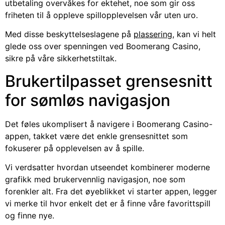
utbetaling overvåkes for ektehet, noe som gir oss
friheten til å oppleve spillopplevelsen vår uten uro.
Med disse beskyttelseslagene på
plassering
, kan vi helt
glede oss over spenningen ved Boomerang Casino,
sikre på våre sikkerhetstiltak.
Brukertilpasset grensesnitt
for sømløs navigasjon
Det føles ukomplisert å navigere i Boomerang Casino-
appen, takket være det enkle grensesnittet som
fokuserer på opplevelsen av å spille.
Vi verdsatter hvordan utseendet kombinerer moderne
grafikk med brukervennlig navigasjon, noe som
forenkler alt. Fra det øyeblikket vi starter appen, legger
vi merke til hvor enkelt det er å finne våre favorittspill
og finne nye.