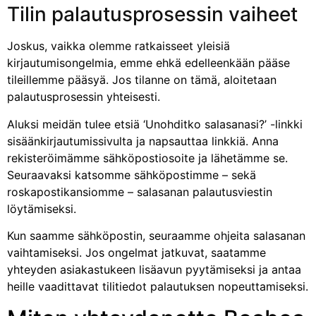
Tilin palautusprosessin vaiheet
Joskus, vaikka olemme ratkaisseet yleisiä
kirjautumisongelmia, emme ehkä edelleenkään pääse
tileillemme pääsyä. Jos tilanne on tämä, aloitetaan
palautusprosessin yhteisesti.
Aluksi meidän tulee etsiä ‘Unohditko salasanasi?’ -linkki
sisäänkirjautumissivulta ja napsauttaa linkkiä. Anna
rekisteröimämme sähköpostiosoite ja lähetämme se.
Seuraavaksi katsomme sähköpostimme – sekä
roskapostikansiomme – salasanan palautusviestin
löytämiseksi.
Kun saamme sähköpostin, seuraamme ohjeita salasanan
vaihtamiseksi. Jos ongelmat jatkuvat, saatamme
yhteyden asiakastukeen lisäavun pyytämiseksi ja antaa
heille vaadittavat tilitiedot palautuksen nopeuttamiseksi.