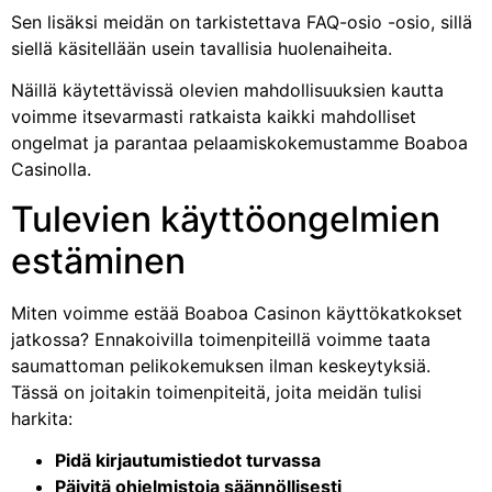
Sen lisäksi meidän on tarkistettava FAQ-osio -osio, sillä
siellä käsitellään usein tavallisia huolenaiheita.
Näillä käytettävissä olevien mahdollisuuksien kautta
voimme itsevarmasti ratkaista kaikki mahdolliset
ongelmat ja parantaa pelaamiskokemustamme Boaboa
Casinolla.
Tulevien käyttöongelmien
estäminen
Miten voimme estää Boaboa Casinon käyttökatkokset
jatkossa? Ennakoivilla toimenpiteillä voimme taata
saumattoman pelikokemuksen ilman keskeytyksiä.
Tässä on joitakin toimenpiteitä, joita meidän tulisi
harkita:
Pidä kirjautumistiedot turvassa
Päivitä ohjelmistoja säännöllisesti