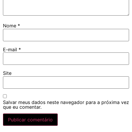
Nome
*
E-mail
*
Site
Salvar meus dados neste navegador para a próxima vez
que eu comentar.