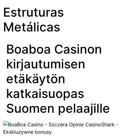
Estruturas
Metálicas
Boaboa Casinon
kirjautumisen
etäkäytön
katkaisuopas
Suomen pelaajille