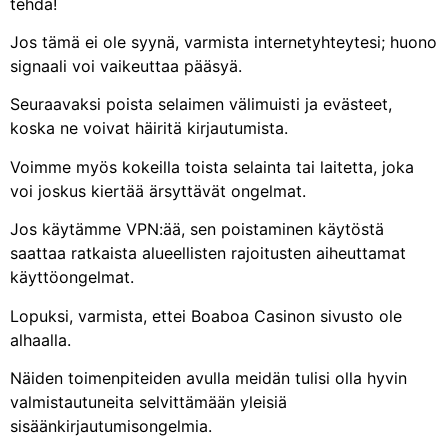
tehdä!
Jos tämä ei ole syynä, varmista internetyhteytesi; huono
signaali voi vaikeuttaa pääsyä.
Seuraavaksi poista selaimen välimuisti ja evästeet,
koska ne voivat häiritä kirjautumista.
Voimme myös kokeilla toista selainta tai laitetta, joka
voi joskus kiertää ärsyttävät ongelmat.
Jos käytämme VPN:ää, sen poistaminen käytöstä
saattaa ratkaista alueellisten rajoitusten aiheuttamat
käyttöongelmat.
Lopuksi, varmista, ettei Boaboa Casinon sivusto ole
alhaalla.
Näiden toimenpiteiden avulla meidän tulisi olla hyvin
valmistautuneita selvittämään yleisiä
sisäänkirjautumisongelmia.