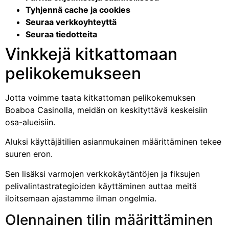
Tyhjennä cache ja cookies
Seuraa verkkoyhteyttä
Seuraa tiedotteita
Vinkkejä kitkattomaan
pelikokemukseen
Jotta voimme taata kitkattoman pelikokemuksen
Boaboa Casinolla, meidän on keskityttävä keskeisiin
osa-alueisiin.
Aluksi käyttäjätilien asianmukainen määrittäminen tekee
suuren eron.
Sen lisäksi varmojen verkkokäytäntöjen ja fiksujen
pelivalintastrategioiden käyttäminen auttaa meitä
iloitsemaan ajastamme ilman ongelmia.
Olennainen tilin määrittäminen