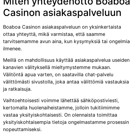
Miten yhteydenotto Boaboa
Casinon asiakaspalveluun
Boaboa Casinon asiakaspalveluun on yksinkertaista
ottaa yhteyttä, mikä varmistaa, että saamme
tarvitsemamme avun aina, kun kysymyksiä tai ongelmia
ilmenee.
Meillä on mahdollisuus käyttää asiakaspalvelua useiden
kanavien välityksellä mieltymystemme mukaan.
Välitöntä apua varten, on saatavilla chat-palvelu
välittömästi sivustolla, joka antaa välittömiä vastauksia
ja ratkaisuja.
Vaihtoehtoisesti voimme lähettää sähköpostiviesti,
kertomalla huolenaiheistamme, jolloin tukitiimimme
vastaa yksityiskohtaisesti. On olennaista toimittaa
yksityiskohtaisempia tietoja ongelmastamme prosessin
nopeuttamiseksi.