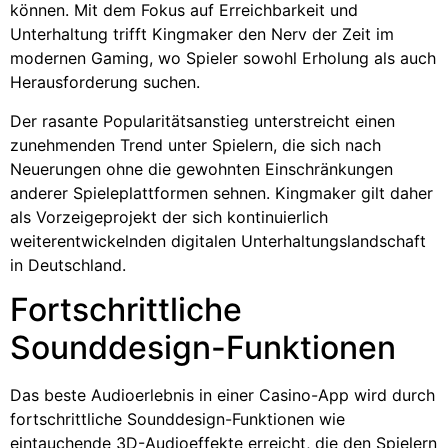
können. Mit dem Fokus auf Erreichbarkeit und
Unterhaltung trifft Kingmaker den Nerv der Zeit im
modernen Gaming, wo Spieler sowohl Erholung als auch
Herausforderung suchen.
Der rasante Popularitätsanstieg unterstreicht einen
zunehmenden Trend unter Spielern, die sich nach
Neuerungen ohne die gewohnten Einschränkungen
anderer Spieleplattformen sehnen. Kingmaker gilt daher
als Vorzeigeprojekt der sich kontinuierlich
weiterentwickelnden digitalen Unterhaltungslandschaft
in Deutschland.
Fortschrittliche
Sounddesign-Funktionen
Das beste Audioerlebnis in einer Casino-App wird durch
fortschrittliche Sounddesign-Funktionen wie
eintauchende 3D-Audioeffekte erreicht, die den Spielern