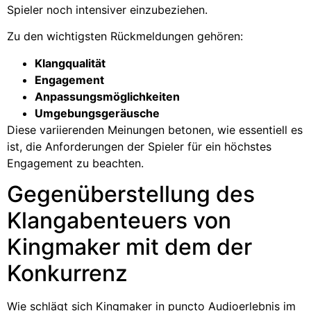
Spieler noch intensiver einzubeziehen.
Zu den wichtigsten Rückmeldungen gehören:
Klangqualität
Engagement
Anpassungsmöglichkeiten
Umgebungsgeräusche
Diese variierenden Meinungen betonen, wie essentiell es
ist, die Anforderungen der Spieler für ein höchstes
Engagement zu beachten.
Gegenüberstellung des
Klangabenteuers von
Kingmaker mit dem der
Konkurrenz
Wie schlägt sich Kingmaker in puncto Audioerlebnis im