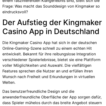
einem faszinierenden Klangerlebnis sind, stellt sich die
Frage: Was macht das Sounddesign von Kingmaker so
eindrucksvoll?
Der Aufstieg der Kingmaker
Casino App in Deutschland
Die Kingmaker Casino App hat sich in der deutschen
Online-Gaming-Szene schnell zu einem echten Hit
entwickelt. Bekannt für ihre reibungslose Integration
verschiedener Spielerlebnisse, bietet sie eine Plattform
voller Möglichkeiten und Auswahl. Die vielfältigen
Features sprechen die Nutzer an und erfüllen ihren
Wunsch nach Freiheit und Erkundungen in virtuellen
Welten.
Das benutzerfreundliche Design und die
anwenderfreundliche Oberfläche der App sorgen dafür,
dass Spieler mühelos durch das breite Angebot steuern