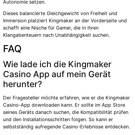
Autonomie setzen.
Dieses balancierte Gleichgewicht von Freiheit und
Immersion platziert Kingmaker an der Vorderseite und
schafft eine Nische für Gamer, die in ihren
Klangabenteuern nach Unabhängigkeit suchen.
FAQ
Wie lade ich die Kingmaker
Casino App auf mein Gerät
herunter?
Der Fragesteller möchte erfahren, wie er die Kingmaker
Casino-App downloaden kann. Er sollte im App Store
seines Geräts danach suchen, die Kompatibilität prüfen
und den Installationsschritten folgen. So kann er
selbstständig aufregende Casino-Erlebnisse entdecken.