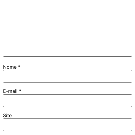
Nome
*
E-mail
*
Site