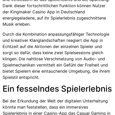
Dank dieser fortschrittlichen Funktion können Nutzer
der Kingmaker Casino App in Deutschland
energiegeladene, auf ihr Spielerlebnis zugeschnittene
Musik erleben.
Durch die Kombination anpassungsfähiger Technologie
und kreativer Klanglandschaften reagiert die App in
Echtzeit auf die Aktionen der einzelnen Spieler und
sorgt so dafür, dass keine zwei Spielsessions gleich
klingen. Die nahtlose Verschmelzung von Audio- und
Spielmechaniken vermittelt ein Gefühl der Freiheit und
bietet Spielern eine eintauchende Umgebung, die ihrem
Spielstil entspricht.
Ein fesselndes Spielerlebnis
Bei der Erkundung der Welt der digitalen Unterhaltung
könnte man feststellen, dass ein immersives
Spielerlebnis in einer Casino-App das Casual Gaming in