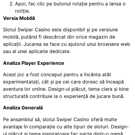
Apoi, fac clic pe butonul rotație pentru a lansa o
rotiție.
Versia Mobilă
Slotul Swiper Casino este disponibil și pe versiune
mobilă, putând fi descărcat din orice magazin de
aplicații. Jucarea se face cu ajutorul unui browsere web
sau al unei aplicatie dedicate.
Analiza Player Experience
Acest joc a fost conceput pentru a încânta atât
experimentatați, cât și pe cei care doresc să înceapă
aventura lor online. Design-ul plăcut, tema clara și bine
structurată contribuie la o experiență de jucare bună.
Analiza Generală
Pe ansamblul să, slotul Swiper Casino oferă multe
avantaje în comparație cu alte tipuri de sloturi. Design-
ul plăcut și tema inspiratoare fac parte dintr-o gamă