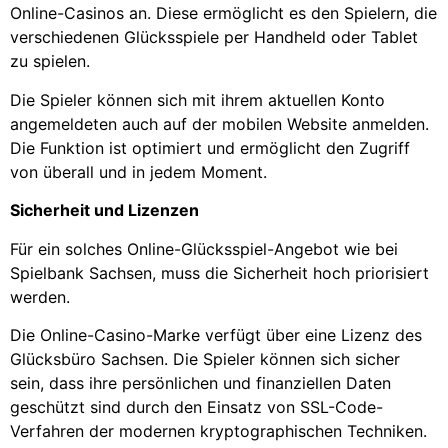
Online-Casinos an. Diese ermöglicht es den Spielern, die
verschiedenen Glücksspiele per Handheld oder Tablet
zu spielen.
Die Spieler können sich mit ihrem aktuellen Konto
angemeldeten auch auf der mobilen Website anmelden.
Die Funktion ist optimiert und ermöglicht den Zugriff
von überall und in jedem Moment.
Sicherheit und Lizenzen
Für ein solches Online-Glücksspiel-Angebot wie bei
Spielbank Sachsen, muss die Sicherheit hoch priorisiert
werden.
Die Online-Casino-Marke verfügt über eine Lizenz des
Glücksbüro Sachsen. Die Spieler können sich sicher
sein, dass ihre persönlichen und finanziellen Daten
geschützt sind durch den Einsatz von SSL-Code-
Verfahren der modernen kryptographischen Techniken.