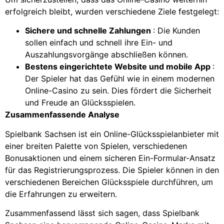
erfolgreich bleibt, wurden verschiedene Ziele festgelegt:
Sichere und schnelle Zahlungen
: Die Kunden
sollen einfach und schnell ihre Ein- und
Auszahlungsvorgänge abschließen können.
Bestens eingerichtete Website und mobile App
:
Der Spieler hat das Gefühl wie in einem modernen
Online-Casino zu sein. Dies fördert die Sicherheit
und Freude an Glücksspielen.
Zusammenfassende Analyse
Spielbank Sachsen ist ein Online-Glücksspielanbieter mit
einer breiten Palette von Spielen, verschiedenen
Bonusaktionen und einem sicheren Ein-Formular-Ansatz
für das Registrierungsprozess. Die Spieler können in den
verschiedenen Bereichen Glücksspiele durchführen, um
die Erfahrungen zu erweitern.
Zusammenfassend lässt sich sagen, dass Spielbank