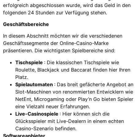
erfolgreich abgeschlossen wurde, wird das Geld in den
folgenden 24 Stunden zur Verfügung stehen.
Geschäftsbereiche
In diesem Abschnitt möchten wir die verschiedenen
Geschäftssegmente der Online-Casino-Marke
präsentieren. Die wichtigsten Spielbereiche sind:
Tischspiele
: Die klassischen Tischspiele wie
Roulette, Blackjack und Baccarat finden hier Ihren
Platz.
Spielautomaten
: Das breit gefächerte Angebot an
Slot-Maschinen von renommierten Entwicklern wie
NetEnt, Microgaming oder Play’n Go bieten Spieler
eine Vielzahl neuer Erfahrungen.
Live-Casinospiele
: Hier können sich die
Glücksspieler mit Live-Dealern in einem echten
Casino-Szenario befinden.
Softwareanbieter