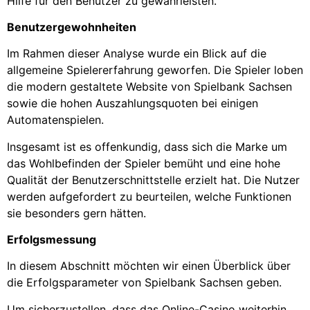
Hilfe für den Benutzer zu gewährleisten.
Benutzergewohnheiten
Im Rahmen dieser Analyse wurde ein Blick auf die
allgemeine Spielererfahrung geworfen. Die Spieler loben
die modern gestaltete Website von Spielbank Sachsen
sowie die hohen Auszahlungsquoten bei einigen
Automatenspielen.
Insgesamt ist es offenkundig, dass sich die Marke um
das Wohlbefinden der Spieler bemüht und eine hohe
Qualität der Benutzerschnittstelle erzielt hat. Die Nutzer
werden aufgefordert zu beurteilen, welche Funktionen
sie besonders gern hätten.
Erfolgsmessung
In diesem Abschnitt möchten wir einen Überblick über
die Erfolgsparameter von Spielbank Sachsen geben.
Um sicherzustellen, dass das Online-Casino weiterhin