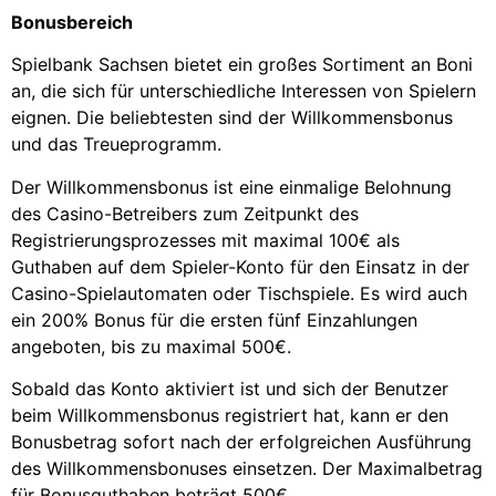
Bonusbereich
Spielbank Sachsen bietet ein großes Sortiment an Boni
an, die sich für unterschiedliche Interessen von Spielern
eignen. Die beliebtesten sind der Willkommensbonus
und das Treueprogramm.
Der Willkommensbonus ist eine einmalige Belohnung
des Casino-Betreibers zum Zeitpunkt des
Registrierungsprozesses mit maximal 100€ als
Guthaben auf dem Spieler-Konto für den Einsatz in der
Casino-Spielautomaten oder Tischspiele. Es wird auch
ein 200% Bonus für die ersten fünf Einzahlungen
angeboten, bis zu maximal 500€.
Sobald das Konto aktiviert ist und sich der Benutzer
beim Willkommensbonus registriert hat, kann er den
Bonusbetrag sofort nach der erfolgreichen Ausführung
des Willkommensbonuses einsetzen. Der Maximalbetrag
für Bonusguthaben beträgt 500€.