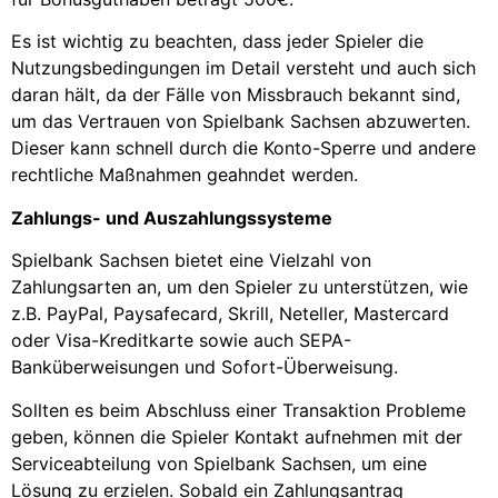
Es ist wichtig zu beachten, dass jeder Spieler die
Nutzungsbedingungen im Detail versteht und auch sich
daran hält, da der Fälle von Missbrauch bekannt sind,
um das Vertrauen von Spielbank Sachsen abzuwerten.
Dieser kann schnell durch die Konto-Sperre und andere
rechtliche Maßnahmen geahndet werden.
Zahlungs- und Auszahlungssysteme
Spielbank Sachsen bietet eine Vielzahl von
Zahlungsarten an, um den Spieler zu unterstützen, wie
z.B. PayPal, Paysafecard, Skrill, Neteller, Mastercard
oder Visa-Kreditkarte sowie auch SEPA-
Banküberweisungen und Sofort-Überweisung.
Sollten es beim Abschluss einer Transaktion Probleme
geben, können die Spieler Kontakt aufnehmen mit der
Serviceabteilung von Spielbank Sachsen, um eine
Lösung zu erzielen. Sobald ein Zahlungsantrag