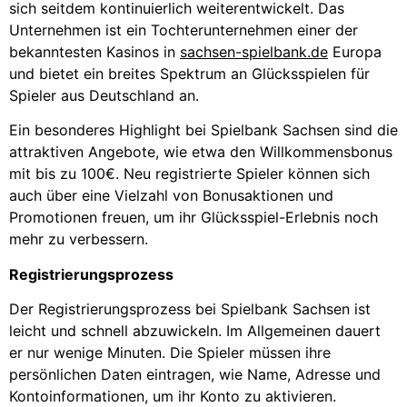
sich seitdem kontinuierlich weiterentwickelt. Das
Unternehmen ist ein Tochterunternehmen einer der
bekanntesten Kasinos in
sachsen-spielbank.de
Europa
und bietet ein breites Spektrum an Glücksspielen für
Spieler aus Deutschland an.
Ein besonderes Highlight bei Spielbank Sachsen sind die
attraktiven Angebote, wie etwa den Willkommensbonus
mit bis zu 100€. Neu registrierte Spieler können sich
auch über eine Vielzahl von Bonusaktionen und
Promotionen freuen, um ihr Glücksspiel-Erlebnis noch
mehr zu verbessern.
Registrierungsprozess
Der Registrierungsprozess bei Spielbank Sachsen ist
leicht und schnell abzuwickeln. Im Allgemeinen dauert
er nur wenige Minuten. Die Spieler müssen ihre
persönlichen Daten eintragen, wie Name, Adresse und
Kontoinformationen, um ihr Konto zu aktivieren.