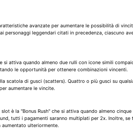
caratteristiche avanzate per aumentare le possibilità di vinci
dai personaggi leggendari citati in precedenza, ciascuno ave
e si attiva quando almeno due rulli con icone simili compaion
tando le opportunità per ottenere combinazioni vincenti.
la scatola di gusci (scatters). Quattro o più gusci su qualsia
per aumentare le vincite.
a slot è la "Bonus Rush" che si attiva quando almeno cinque r
d, tutti i pagamenti saranno multiplati per 2x. Inoltre, se 
à aumentato ulteriormente.