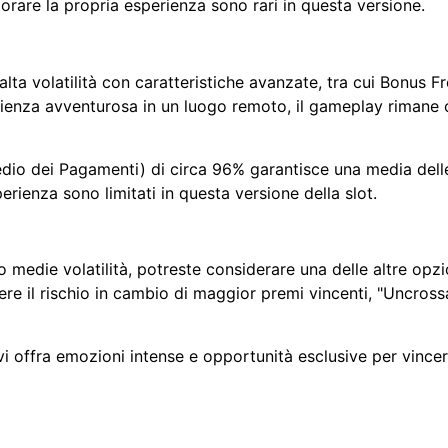
liorare la propria esperienza sono rari in questa versione.
ta volatilità con caratteristiche avanzate, tra cui Bonus Fr
erienza avventurosa in un luogo remoto, il gameplay riman
dio dei Pagamenti) di circa 96% garantisce una media delle v
perienza sono limitati in questa versione della slot.
medie volatilità, potreste considerare una delle altre opzi
rrere il rischio in cambio di maggior premi vincenti, "Uncr
che vi offra emozioni intense e opportunità esclusive per vi