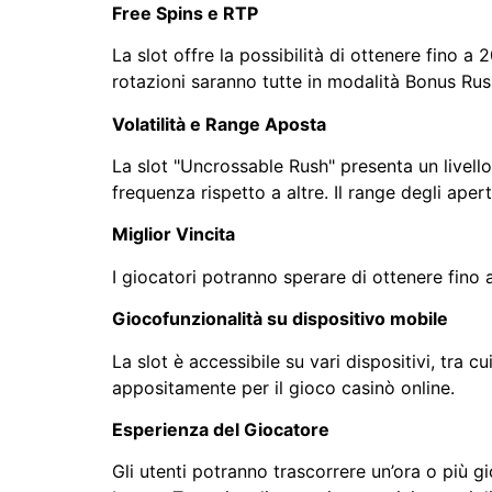
Free Spins e RTP
La slot offre la possibilità di ottenere fino a
rotazioni saranno tutte in modalità Bonus Rush
Volatilità e Range Aposta
La slot "Uncrossable Rush" presenta un livell
frequenza rispetto a altre. Il range degli ape
Miglior Vincita
I giocatori potranno sperare di ottenere fino
Giocofunzionalità su dispositivo mobile
La slot è accessibile su vari dispositivi, tra
appositamente per il gioco casinò online.
Esperienza del Giocatore
Gli utenti potranno trascorrere un’ora o più 