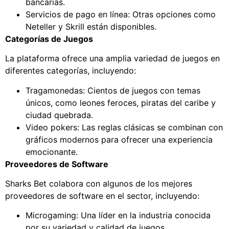
bancarias.
Servicios de pago en línea: Otras opciones como
Neteller y Skrill están disponibles.
Categorías de Juegos
La plataforma ofrece una amplia variedad de juegos en
diferentes categorías, incluyendo:
Tragamonedas: Cientos de juegos con temas
únicos, como leones feroces, piratas del caribe y
ciudad quebrada.
Video pokers: Las reglas clásicas se combinan con
gráficos modernos para ofrecer una experiencia
emocionante.
Proveedores de Software
Sharks Bet colabora con algunos de los mejores
proveedores de software en el sector, incluyendo:
Microgaming: Una líder en la industria conocida
por su variedad y calidad de juegos.