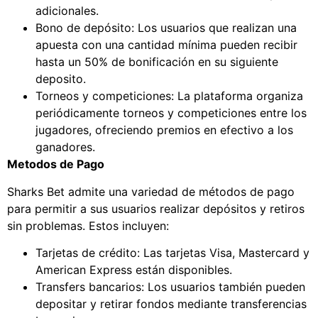
adicionales.
Bono de depósito: Los usuarios que realizan una
apuesta con una cantidad mínima pueden recibir
hasta un 50% de bonificación en su siguiente
deposito.
Torneos y competiciones: La plataforma organiza
periódicamente torneos y competiciones entre los
jugadores, ofreciendo premios en efectivo a los
ganadores.
Metodos de Pago
Sharks Bet admite una variedad de métodos de pago
para permitir a sus usuarios realizar depósitos y retiros
sin problemas. Estos incluyen:
Tarjetas de crédito: Las tarjetas Visa, Mastercard y
American Express están disponibles.
Transfers bancarios: Los usuarios también pueden
depositar y retirar fondos mediante transferencias