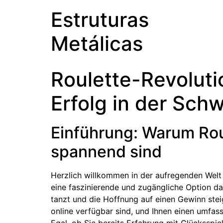
Estruturas
Metálicas
Roulette-Revoluti
Erfolg in der Sch
Einführung: Warum Rou
spannend sind
Herzlich willkommen in der aufregenden Welt d
eine faszinierende und zugängliche Option da
tanzt und die Hoffnung auf einen Gewinn stei
online verfügbar sind, und Ihnen einen umfass