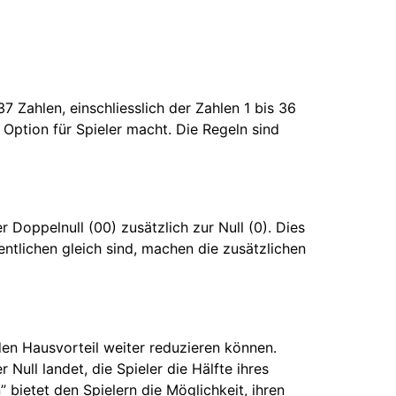
37 Zahlen, einschliesslich der Zahlen 1 bis 36
n Option für Spieler macht. Die Regeln sind
Doppelnull (00) zusätzlich zur Null (0). Dies
ntlichen gleich sind, machen die zusätzlichen
den Hausvorteil weiter reduzieren können.
Null landet, die Spieler die Hälfte ihres
 bietet den Spielern die Möglichkeit, ihren