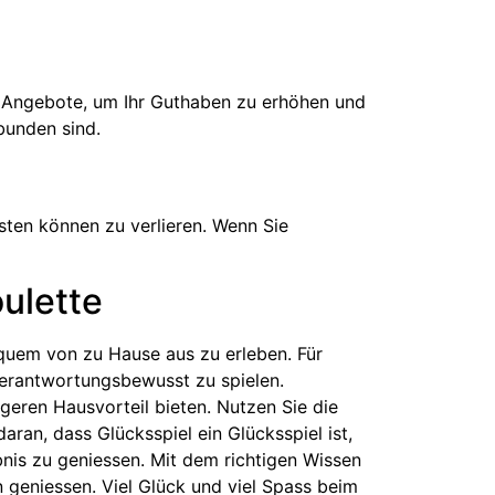
e Angebote, um Ihr Guthaben zu erhöhen und
bunden sind.
isten können zu verlieren. Wenn Sie
ulette
equem von zu Hause aus zu erleben. Für
verantwortungsbewusst zu spielen.
igeren Hausvorteil bieten. Nutzen Sie die
aran, dass Glücksspiel ein Glücksspiel ist,
bnis zu geniessen. Mit dem richtigen Wissen
 geniessen. Viel Glück und viel Spass beim