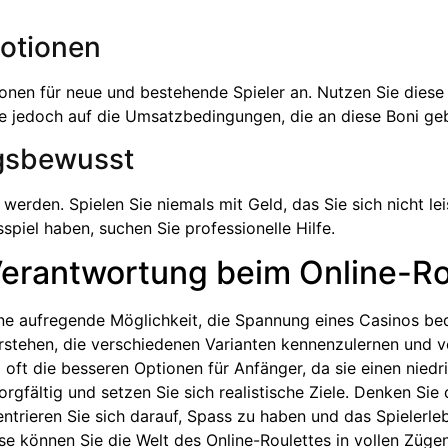
motionen
ionen für neue und bestehende Spieler an. Nutzen Sie dies
e jedoch auf die Umsatzbedingungen, die an diese Boni ge
ngsbewusst
 werden. Spielen Sie niemals mit Geld, das Sie sich nicht le
spiel haben, suchen Sie professionelle Hilfe.
Verantwortung beim Online-Ro
 eine aufregende Möglichkeit, die Spannung eines Casinos b
erstehen, die verschiedenen Varianten kennenzulernen und 
oft die besseren Optionen für Anfänger, da sie einen niedr
gfältig und setzen Sie sich realistische Ziele. Denken Sie d
ntrieren Sie sich darauf, Spass zu haben und das Spielerle
 können Sie die Welt des Online-Roulettes in vollen Zügen