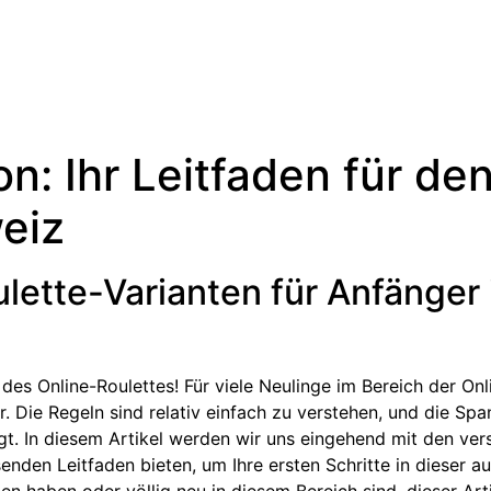
on: Ihr Leitfaden für de
weiz
lette-Varianten für Anfänger 
es Online-Roulettes! Für viele Neulinge im Bereich der Onli
r. Die Regeln sind relativ einfach zu verstehen, und die Sp
gt. In diesem Artikel werden wir uns eingehend mit den ver
enden Leitfaden bieten, um Ihre ersten Schritte in dieser a