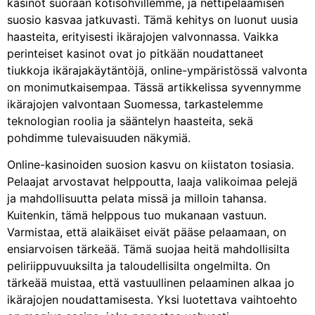
kasinot suoraan kotisohvillemme, ja nettipelaamisen
suosio kasvaa jatkuvasti. Tämä kehitys on luonut uusia
haasteita, erityisesti ikärajojen valvonnassa. Vaikka
perinteiset kasinot ovat jo pitkään noudattaneet
tiukkoja ikärajakäytäntöjä, online-ympäristössä valvonta
on monimutkaisempaa. Tässä artikkelissa syvennymme
ikärajojen valvontaan Suomessa, tarkastelemme
teknologian roolia ja sääntelyn haasteita, sekä
pohdimme tulevaisuuden näkymiä.
Online-kasinoiden suosion kasvu on kiistaton tosiasia.
Pelaajat arvostavat helppoutta, laaja valikoimaa pelejä
ja mahdollisuutta pelata missä ja milloin tahansa.
Kuitenkin, tämä helppous tuo mukanaan vastuun.
Varmistaa, että alaikäiset eivät pääse pelaamaan, on
ensiarvoisen tärkeää. Tämä suojaa heitä mahdollisilta
peliriippuvuuksilta ja taloudellisilta ongelmilta. On
tärkeää muistaa, että vastuullinen pelaaminen alkaa jo
ikärajojen noudattamisesta. Yksi luotettava vaihtoehto