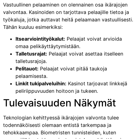
Vastuullinen pelaaminen on olennainen osa ikärajojen
valvontaa. Kasinoiden on tarjottava pelaajille tietoa ja
työkaluja, jotka auttavat heitä pelaamaan vastuullisesti.
Tähän kuuluu esimerkiksi:
Itsearviointityökalut:
Pelaajat voivat arvioida
omaa pelikäyttäytymistään.
Talletusrajat:
Pelaajat voivat asettaa itselleen
talletusrajoja.
Pelitauot:
Pelaajat voivat pitää taukoja
pelaamisesta.
Linkit tukipalveluihin:
Kasinot tarjoavat linkkejä
peliriippuvuuden hoitoon ja tukeen.
Tulevaisuuden Näkymät
Teknologian kehittyessä ikärajojen valvonta tulee
todennäköisesti olemaan entistä tarkempaa ja
tehokkaampaa. Biometristen tunnisteiden, kuten