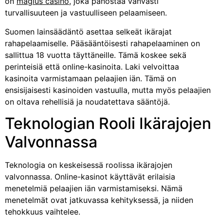
on
magius casino
, joka panostaa vahvasti
turvallisuuteen ja vastuulliseen pelaamiseen.
Suomen lainsäädäntö asettaa selkeät ikärajat
rahapelaamiselle. Pääsääntöisesti rahapelaaminen on
sallittua 18 vuotta täyttäneille. Tämä koskee sekä
perinteisiä että online-kasinoita. Laki velvoittaa
kasinoita varmistamaan pelaajien iän. Tämä on
ensisijaisesti kasinoiden vastuulla, mutta myös pelaajien
on oltava rehellisiä ja noudatettava sääntöjä.
Teknologian Rooli Ikärajojen
Valvonnassa
Teknologia on keskeisessä roolissa ikärajojen
valvonnassa. Online-kasinot käyttävät erilaisia
menetelmiä pelaajien iän varmistamiseksi. Nämä
menetelmät ovat jatkuvassa kehityksessä, ja niiden
tehokkuus vaihtelee.