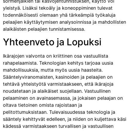
sormenjälkien tai kasvojentunnistuksen, käyttö voi
yleistyä. Lisäksi tekoäly ja koneoppiminen tulevat
todennäköisesti olemaan yhä tärkeämpiä työkaluja
pelaajien käyttäytymisen analysoinnissa ja mahdollisten
alaikäisten pelaajien tunnistamisessa.
Yhteenveto ja Lopuksi
Ikärajojen valvonta on kriittinen osa vastuullista
rahapelaamista. Teknologian kehitys tarjoaa uusia
mahdollisuuksia, mutta myös uusia haasteita.
Sääntelyviranomaisten, kasinoiden ja pelaajien on
tehtävä yhteistyötä varmistaakseen, että ikärajoja
noudatetaan ja alaikäiset suojellaan. Vastuullinen
pelaaminen on avainasemassa, ja jokaisen pelaajan on
oltava tietoinen omista rajoistaan ja
pelitottumuksistaan. Tulevaisuudessa teknologia ja
sääntely kehittyvät edelleen, ja niiden on kuljettava käsi
kädessä varmistaakseen turvallisen ja vastuullisen