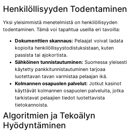
Henkilöllisyyden Todentaminen
Yksi yleisimmistä menetelmistä on henkilöllisyyden
todentaminen. Tämä voi tapahtua useilla eri tavoilla:
Dokumenttien skannaus:
Pelaajat voivat ladata
kopioita henkilöllisyystodistuksistaan, kuten
passista tai ajokortista.
Sähköinen tunnistautuminen:
Suomessa yleisesti
käytetty pankkitunnistautuminen tarjoaa
luotettavan tavan varmistaa pelaajan ikä.
Kolmannen osapuolen palvelut:
Jotkut kasinot
käyttävät kolmannen osapuolen palveluita, jotka
tarkistavat pelaajien tiedot luotettavista
tietokannoista.
Algoritmien ja Tekoälyn
Hyödyntäminen