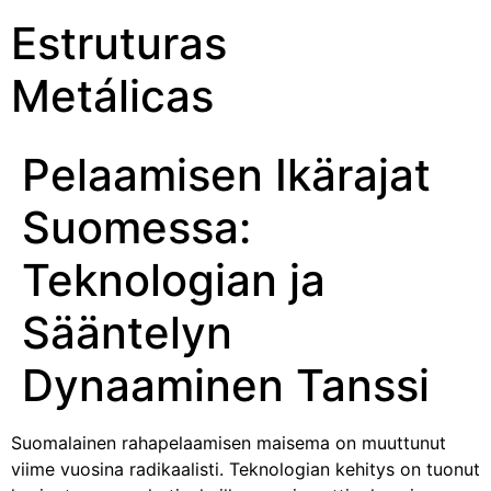
Estruturas
Metálicas
Pelaamisen Ikärajat
Suomessa:
Teknologian ja
Sääntelyn
Dynaaminen Tanssi
Suomalainen rahapelaamisen maisema on muuttunut
viime vuosina radikaalisti. Teknologian kehitys on tuonut