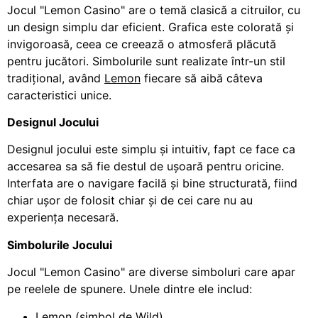
Jocul "Lemon Casino" are o temă clasică a citruilor, cu
un design simplu dar eficient. Grafica este colorată și
invigoroasă, ceea ce creează o atmosferă plăcută
pentru jucători. Simbolurile sunt realizate într-un stil
tradițional, având
Lemon
fiecare să aibă câteva
caracteristici unice.
Designul Jocului
Designul jocului este simplu și intuitiv, fapt ce face ca
accesarea sa să fie destul de ușoară pentru oricine.
Interfata are o navigare facilă și bine structurată, fiind
chiar ușor de folosit chiar și de cei care nu au
experiența necesară.
Simbolurile Jocului
Jocul "Lemon Casino" are diverse simboluri care apar
pe reelele de spunere. Unele dintre ele includ:
Lemon (simbol de Wild)