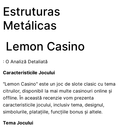
Estruturas
Metálicas
Lemon Casino
: O Analiză Detaliată
Caracteristicile Jocului
"Lemon Casino" este un joc de slote clasic cu tema
citruilor, disponibil la mai multe casinouri online și
offline. În această recenzie vom prezenta
caracteristicile jocului, inclusiv tema, designul,
simbolurile, platațiile, funcțiile bonus și altele.
Tema Jocului