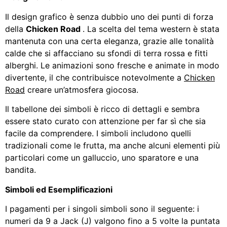
Il design grafico è senza dubbio uno dei punti di forza
della
Chicken Road
. La scelta del tema western è stata
mantenuta con una certa eleganza, grazie alle tonalità
calde che si affacciano su sfondi di terra rossa e fitti
alberghi. Le animazioni sono fresche e animate in modo
divertente, il che contribuisce notevolmente a
Chicken
Road
creare un’atmosfera giocosa.
Il tabellone dei simboli è ricco di dettagli e sembra
essere stato curato con attenzione per far sì che sia
facile da comprendere. I simboli includono quelli
tradizionali come le frutta, ma anche alcuni elementi più
particolari come un galluccio, uno sparatore e una
bandita.
Simboli ed Esemplificazioni
I pagamenti per i singoli simboli sono il seguente: i
numeri da 9 a Jack (J) valgono fino a 5 volte la puntata