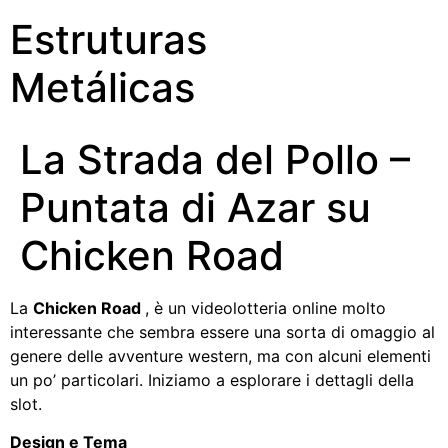
Estruturas
Metálicas
La Strada del Pollo –
Puntata di Azar su
Chicken Road
La
Chicken Road
, è un videolotteria online molto
interessante che sembra essere una sorta di omaggio al
genere delle avventure western, ma con alcuni elementi
un po’ particolari. Iniziamo a esplorare i dettagli della
slot.
Design e Tema