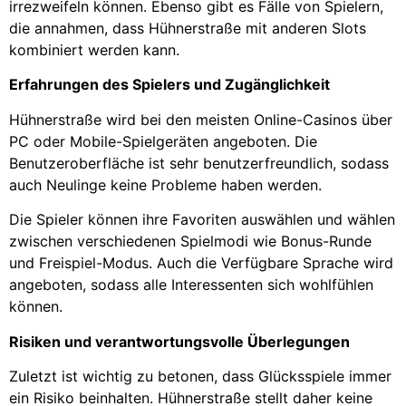
irrezweifeln können. Ebenso gibt es Fälle von Spielern,
die annahmen, dass Hühnerstraße mit anderen Slots
kombiniert werden kann.
Erfahrungen des Spielers und Zugänglichkeit
Hühnerstraße wird bei den meisten Online-Casinos über
PC oder Mobile-Spielgeräten angeboten. Die
Benutzeroberfläche ist sehr benutzerfreundlich, sodass
auch Neulinge keine Probleme haben werden.
Die Spieler können ihre Favoriten auswählen und wählen
zwischen verschiedenen Spielmodi wie Bonus-Runde
und Freispiel-Modus. Auch die Verfügbare Sprache wird
angeboten, sodass alle Interessenten sich wohlfühlen
können.
Risiken und verantwortungsvolle Überlegungen
Zuletzt ist wichtig zu betonen, dass Glücksspiele immer
ein Risiko beinhalten. Hühnerstraße stellt daher keine