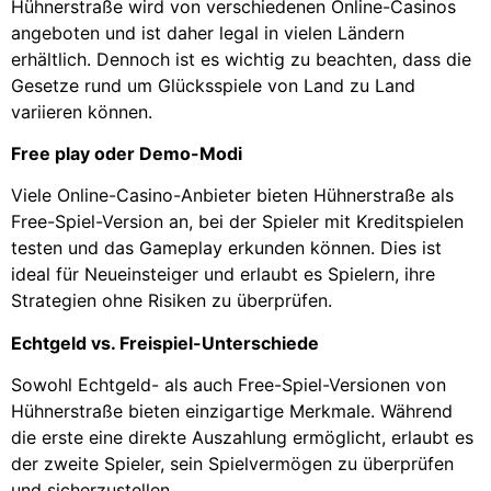
Hühnerstraße wird von verschiedenen Online-Casinos
angeboten und ist daher legal in vielen Ländern
erhältlich. Dennoch ist es wichtig zu beachten, dass die
Gesetze rund um Glücksspiele von Land zu Land
variieren können.
Free play oder Demo-Modi
Viele Online-Casino-Anbieter bieten Hühnerstraße als
Free-Spiel-Version an, bei der Spieler mit Kreditspielen
testen und das Gameplay erkunden können. Dies ist
ideal für Neueinsteiger und erlaubt es Spielern, ihre
Strategien ohne Risiken zu überprüfen.
Echtgeld vs. Freispiel-Unterschiede
Sowohl Echtgeld- als auch Free-Spiel-Versionen von
Hühnerstraße bieten einzigartige Merkmale. Während
die erste eine direkte Auszahlung ermöglicht, erlaubt es
der zweite Spieler, sein Spielvermögen zu überprüfen
und sicherzustellen.