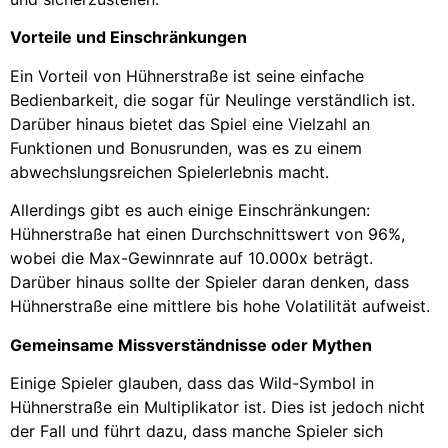
Vorteile und Einschränkungen
Ein Vorteil von Hühnerstraße ist seine einfache
Bedienbarkeit, die sogar für Neulinge verständlich ist.
Darüber hinaus bietet das Spiel eine Vielzahl an
Funktionen und Bonusrunden, was es zu einem
abwechslungsreichen Spielerlebnis macht.
Allerdings gibt es auch einige Einschränkungen:
Hühnerstraße hat einen Durchschnittswert von 96%,
wobei die Max-Gewinnrate auf 10.000x beträgt.
Darüber hinaus sollte der Spieler daran denken, dass
Hühnerstraße eine mittlere bis hohe Volatilität aufweist.
Gemeinsame Missverständnisse oder Mythen
Einige Spieler glauben, dass das Wild-Symbol in
Hühnerstraße ein Multiplikator ist. Dies ist jedoch nicht
der Fall und führt dazu, dass manche Spieler sich