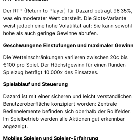
Der RTP (Return to Player) für Dazard beträgt 96,35%,
was ein moderater Wert darstellt. Die Slots-Variante
weist jedoch eine hohe Volatilität auf: Sie kann sowohl
hohe als auch geringe Gewinne abrufen.
Geschwungene Einstufungen und maximaler Gewinn
Die Wetteinschränkungen variieren zwischen 20c bis
€100 pro Spiel. Der Höchstgewinn für einen Runden-
Spielzug beträgt 10,000x des Einsatzes.
Spielablauf und Steuerung
Dazard ist mit einer sicheren und leicht verständlichen
Benutzeroberfläche konzipiert worden: Zentrale
Bedienelemente befinden sich oberhalb der Rollfelder.
Im Spielbetrieb werden alle Aktionen gut erkennbar
angezeigt.
Mobiles Spielen und Spieler-Erfahrung