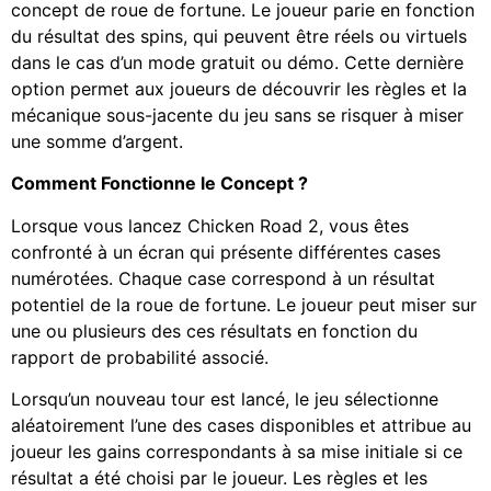
concept de roue de fortune. Le joueur parie en fonction
du résultat des spins, qui peuvent être réels ou virtuels
dans le cas d’un mode gratuit ou démo. Cette dernière
option permet aux joueurs de découvrir les règles et la
mécanique sous-jacente du jeu sans se risquer à miser
une somme d’argent.
Comment Fonctionne le Concept ?
Lorsque vous lancez Chicken Road 2, vous êtes
confronté à un écran qui présente différentes cases
numérotées. Chaque case correspond à un résultat
potentiel de la roue de fortune. Le joueur peut miser sur
une ou plusieurs des ces résultats en fonction du
rapport de probabilité associé.
Lorsqu’un nouveau tour est lancé, le jeu sélectionne
aléatoirement l’une des cases disponibles et attribue au
joueur les gains correspondants à sa mise initiale si ce
résultat a été choisi par le joueur. Les règles et les