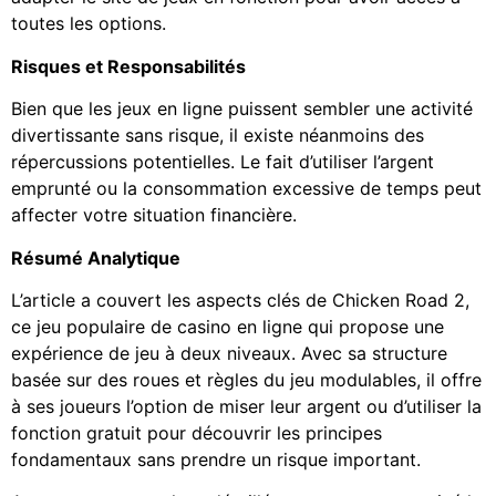
toutes les options.
Risques et Responsabilités
Bien que les jeux en ligne puissent sembler une activité
divertissante sans risque, il existe néanmoins des
répercussions potentielles. Le fait d’utiliser l’argent
emprunté ou la consommation excessive de temps peut
affecter votre situation financière.
Résumé Analytique
L’article a couvert les aspects clés de Chicken Road 2,
ce jeu populaire de casino en ligne qui propose une
expérience de jeu à deux niveaux. Avec sa structure
basée sur des roues et règles du jeu modulables, il offre
à ses joueurs l’option de miser leur argent ou d’utiliser la
fonction gratuit pour découvrir les principes
fondamentaux sans prendre un risque important.