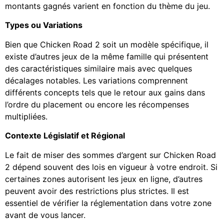
montants gagnés varient en fonction du thème du jeu.
Types ou Variations
Bien que Chicken Road 2 soit un modèle spécifique, il
existe d’autres jeux de la même famille qui présentent
des caractéristiques similaire mais avec quelques
décalages notables. Les variations comprennent
différents concepts tels que le retour aux gains dans
l’ordre du placement ou encore les récompenses
multipliées.
Contexte Législatif et Régional
Le fait de miser des sommes d’argent sur Chicken Road
2 dépend souvent des lois en vigueur à votre endroit. Si
certaines zones autorisent les jeux en ligne, d’autres
peuvent avoir des restrictions plus strictes. Il est
essentiel de vérifier la réglementation dans votre zone
avant de vous lancer.