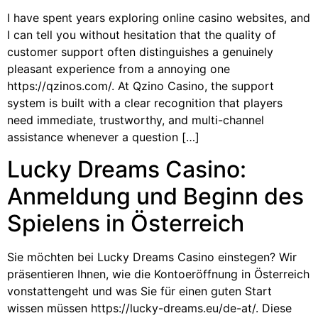
I have spent years exploring online casino websites, and
I can tell you without hesitation that the quality of
customer support often distinguishes a genuinely
pleasant experience from a annoying one
https://qzinos.com/. At Qzino Casino, the support
system is built with a clear recognition that players
need immediate, trustworthy, and multi-channel
assistance whenever a question […]
Lucky Dreams Casino:
Anmeldung und Beginn des
Spielens in Österreich
Sie möchten bei Lucky Dreams Casino einstegen? Wir
präsentieren Ihnen, wie die Kontoeröffnung in Österreich
vonstattengeht und was Sie für einen guten Start
wissen müssen https://lucky-dreams.eu/de-at/. Diese