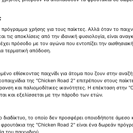
ς
 πρόγραμμα χρήσης για τους παίκτες. Αλλά όταν το παιχν
 και τις αποκλίσεις από την ιδανική φυσιολογία, είναι α
έχει πρόσοδο με τον αγώνα που εντοπίζει την αισθησιακή
ια τερματική απόδοση.
ωμένο εθίσκοντας παιχνίδι για άτομα που ζουν στην αναζή
οπαιχνίδια της "Chicken Road 2" επιτρέπουν στους παίκτ
ρανση και παλιομοδίτικες ικανότητες. Η επέκταση στην "
εται και εξελίσσεται με την πάροδο των ετών.
το διαδίκτυο, το οποίο δεν προσφέρει οποιοδήποτε άμεσο 
 φρουτάκια της "Chicken Road 2" είναι ένα δωρεάν πρόγρ
α του παιχνιδιού.