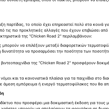
οιξη παρτίδας, το οποίο έχει επηρεαστεί πολύ στα κοινά γ
ό τις πιο προκλητικές αλλαγές που έχουν επιβιώσει από 
τηριστικά της "Chicken Road 2" περιλαμβάνουν:
ες μπορούν να επιλέξουν μεταξύ διαφορετικών τερματοφύ
τη δυνατότητα να προσαρμόσει την ποσότητα των ποσοτήτ
βιντεοπαιχνίδια της "Chicken Road 2" προσφέρουν δοκιμέ
ι νόμοι και τα κανονιστικά πλαίσια για τα παιχνίδια στο 
τε άμεση εμπόρευμα ή ενεργό τερματοφύλακες που θα απα
δη
διαδίκτυο που προσφέρει μια δοκιμαστική έκδοση για τους
 Οι χρήστες μπορούν να απολαύσουν τα φρουτάκια σε δωρε