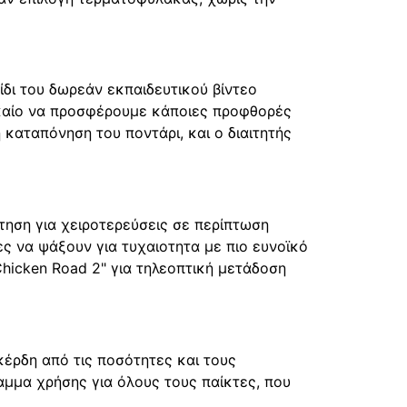
ίδι του δωρεάν εκπαιδευτικού βίντεο
ναγκαίο να προσφέρουμε κάποιες προφθορές
 καταπόνηση του ποντάρι, και ο διαιτητής
τηση για χειροτερεύσεις σε περίπτωση
ες να ψάξουν για τυχαιοτητα με πιο ευνοϊκό
Chicken Road 2" για τηλεοπτική μετάδοση
κέρδη από τις ποσότητες και τους
αμμα χρήσης για όλους τους παίκτες, που