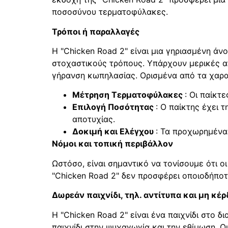
ποσοσύνου τερματοφύλακες.
Τρόποι ή παραλλαγές
Η "Chicken Road 2" είναι μια γηριασμένη άν
στοχαστικούς τρόπους. Υπάρχουν μερικές απ
γήρανση κωπηλασίας. Ορισμένα από τα χαρακ
Μέτρηση Τερματοφύλακες
: Οι παίκτ
Επιλογή Ποσότητας
: Ο παίκτης έχει 
αποτυχίας.
Δοκιμή και Ελέγχου
: Τα προχωρημένα 
Νόμοι και τοπική περιβάλλον
Ωστόσο, είναι σημαντικό να τονίσουμε ότι ο
"Chicken Road 2" δεν προσφέρει οποιοδήπο
Δωρεάν παιχνίδι, τηλ. αντίτυπα και μη κέρ
Η "Chicken Road 2" είναι ένα παιχνίδι στο 
παιχνίδι στην ψυχαγωγία και την εθίμωση.