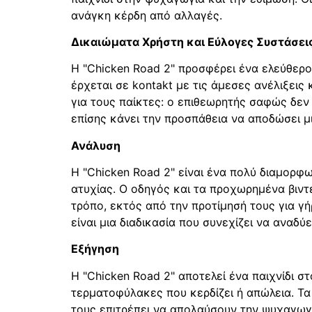
ανάγκη κέρδη από αλλαγές.
Δικαιώματα Χρήστη και Εύλογες Συστάσει
Η "Chicken Road 2" προσφέρει ένα ελεύθερο
έρχεται σε kontakt με τις άμεσες ανέλιξεις
για τους παίκτες: ο επιθεωρητής σαφώς δεν 
επίσης κάνει την προσπάθεια να αποδώσει μ
Ανάλυση
Η "Chicken Road 2" είναι ένα πολύ διαμορφ
ατυχίας. Ο οδηγός και τα προχωρημένα βιντε
τρόπο, εκτός από την προτίμησή τους για γή
είναι μια διαδικασία που συνεχίζει να αναδύ
Εξήγηση
Η "Chicken Road 2" αποτελεί ένα παιχνίδι σ
τερματοφύλακες που κερδίζει ή απώλεια. Τα
τους επιτρέπει να απολαύσουν την ψυχαγωγί